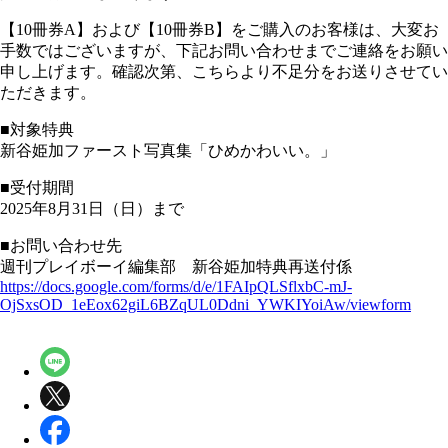
【10冊券A】および【10冊券B】をご購入のお客様は、大変お
手数ではございますが、下記お問い合わせまでご連絡をお願い
申し上げます。確認次第、こちらより不足分をお送りさせてい
ただきます。
■対象特典
新谷姫加ファースト写真集「ひめかわいい。」
■受付期間
2025年8月31日（日）まで
■お問い合わせ先
週刊プレイボーイ編集部 新谷姫加特典再送付係
https://docs.google.com/forms/d/e/1FAIpQLSflxbC-mJ-
OjSxsOD_1eEox62giL6BZqUL0Ddni_YWKIYoiAw/viewform