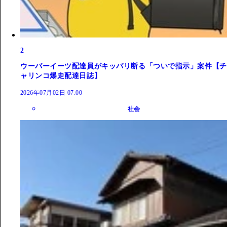
2
ウーバーイーツ配達員がキッパリ断る「ついで指示」案件【チ
ャリンコ爆走配達日誌】
2026年07月02日 07:00
社会