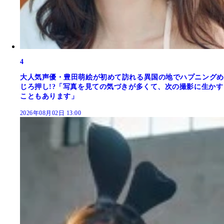
4
大人気声優・豊田萌絵が初めて訪れる異国の地でハプニングめ
じろ押し!?「写真を見ての気づきが多くて、次の撮影に生かす
こともあります」
2026年08月02日 13:00