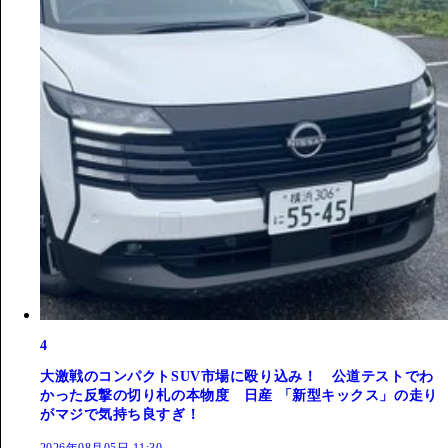
4
大激戦のコンパクトSUV市場に殴り込み！ 公道テストでわ
かった反撃の切り札の本物度 日産 「新型キックス」の走り
がマジで気持ち良すぎ！