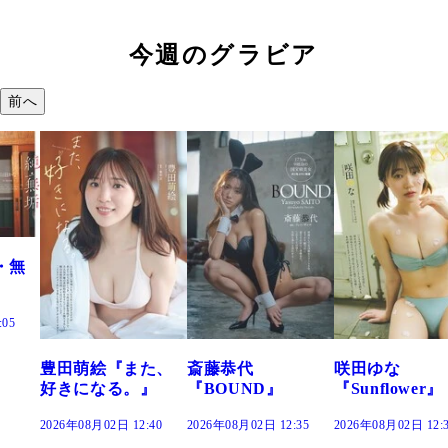
今週のグラビア
前へ
た、
斎藤恭代
咲田ゆな
藤水咲桜『花
』
『BOUND』
『Sunflower』
だまり』
:40
2026年08月02日 12:35
2026年08月02日 12:30
2026年08月02日 12: