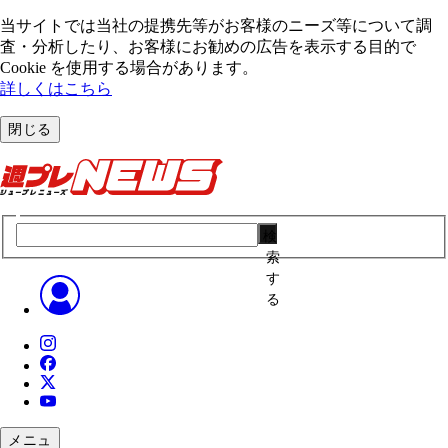
当サイトでは当社の提携先等がお客様のニーズ等について調
査・分析したり、お客様にお勧めの広告を表⽰する⽬的で
Cookie を使⽤する場合があります。
詳しくはこちら
閉じる
検
索
す
る
メニュ