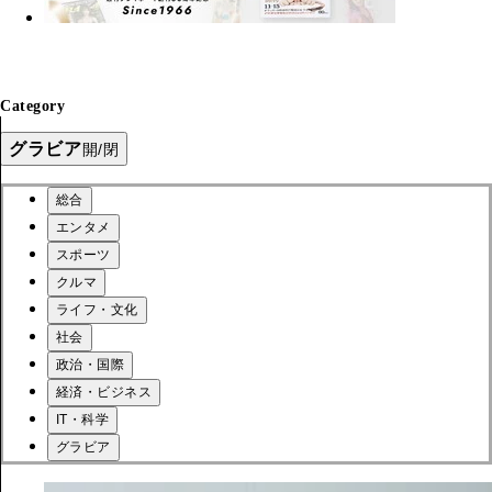
Category
グラビア
開/閉
総合
エンタメ
スポーツ
クルマ
ライフ・文化
社会
政治・国際
経済・ビジネス
IT・科学
グラビア