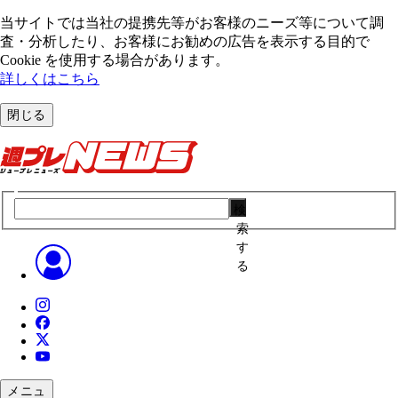
当サイトでは当社の提携先等がお客様のニーズ等について調
査・分析したり、お客様にお勧めの広告を表⽰する⽬的で
Cookie を使⽤する場合があります。
詳しくはこちら
閉じる
検
索
す
る
メニュ