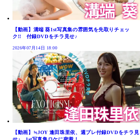
【動画】溝端 葵1st写真集の雰囲気を先取りチェッ
ク!! 付録DVDをチラ見せ♪
2026年07月14日 18:00
【動画】≒JOY 逢田珠里依、週プレ付録DVDをチラ見
せ♪ 1st写真集ロケに密着！