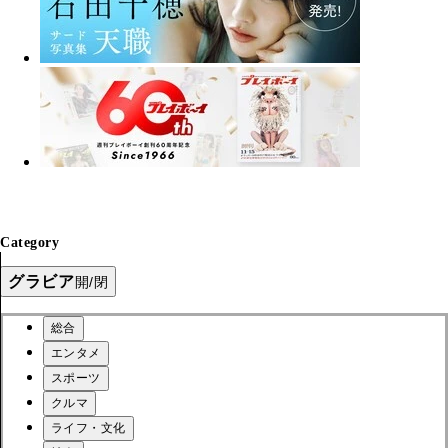
Category
グラビア
開/閉
総合
エンタメ
スポーツ
クルマ
ライフ・文化