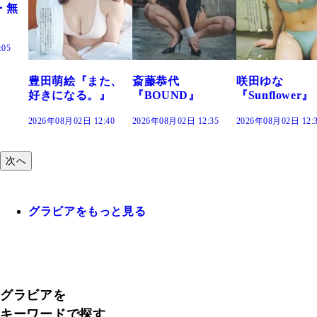
た、
斎藤恭代
咲田ゆな
藤水咲桜『花
』
『BOUND』
『Sunflower』
だまり』
:40
2026年08月02日 12:35
2026年08月02日 12:30
2026年08月02日 12:
次へ
グラビアをもっと見る
グラビアを
キーワードで探す