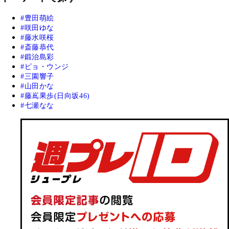
豊田萌絵
咲田ゆな
藤水咲桜
斎藤恭代
鍛治島彩
ピョ・ウンジ
三園響子
山田かな
藤嶌果歩(日向坂46)
七瀬なな