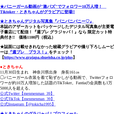
★バニーガール動画が"激バズ"でフォロワー10万人増！
Tiktoker・ときちゃんがグラビアに登場!!
★ときちゃんデジタル写真集『バニバニバニー♡』
本誌のアザーカットをパッケージしたデジタル写真集が主要電
子書店にて配信！『週プレ グラジャパ！』なら 限定カット特
典付き!! 価格1100円（税込）
★誌面には載せきれなかった秘蔵グラビアや撮り下ろしムービ
ーは
『週プレ プラス！』
をチェック！
【
https://www.grajapa.shueisha.co.jp/plus
】
●ときちゃん
11月30日生まれ 神奈川県出身 身長161㎝
◯バニーガール衣装を着て恥ずかしがる動画で、Twitterフォロ
ワーが約10万人増加した話題のTikToker。Fantiaの会員数も1万
5000人を超える。
公式Twitter【menmenman_39】
公式TikTok【menmenman_39】
公式Instagram【@tokicha1995】
★ときちゃんのグラジャパ！プロフィール