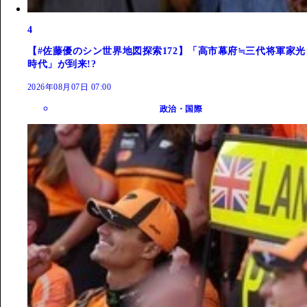
4
【#佐藤優のシン世界地図探索172】「高市幕府≒三代将軍家光
時代」が到来!?
2026年08月07日 07:00
政治・国際