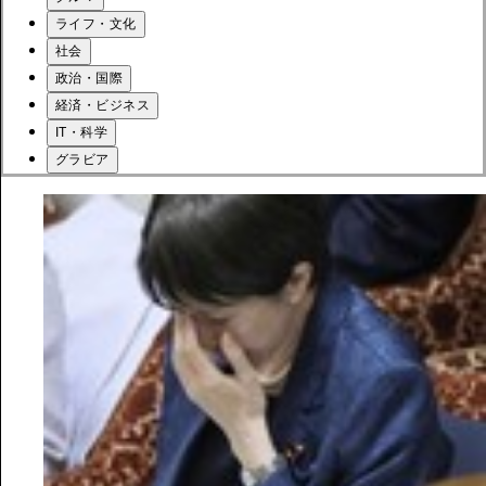
ライフ・文化
社会
政治・国際
経済・ビジネス
IT・科学
グラビア