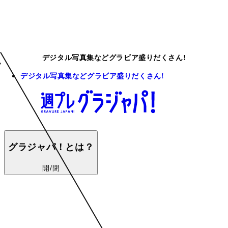
デジタル写真集などグラビア盛りだくさん!
デジタル写真集などグラビア盛りだくさん!
グラジャパ！とは？
開/閉