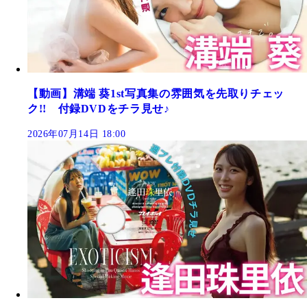
【動画】溝端 葵1st写真集の雰囲気を先取りチェッ
ク!! 付録DVDをチラ見せ♪
2026年07月14日 18:00