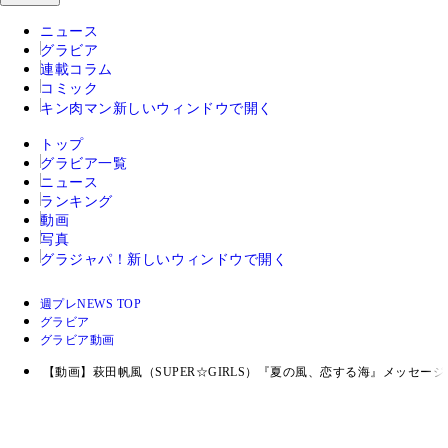
ニュース
グラビア
連載コラム
コミック
キン肉マン
新しいウィンドウで開く
トップ
グラビア一覧
ニュース
ランキング
動画
写真
グラジャパ！
新しいウィンドウで開く
週プレNEWS TOP
グラビア
グラビア動画
【動画】萩田帆風（SUPER☆GIRLS）『夏の風、恋する海』メッセージ