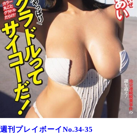
週刊プレイボーイNo.34-35