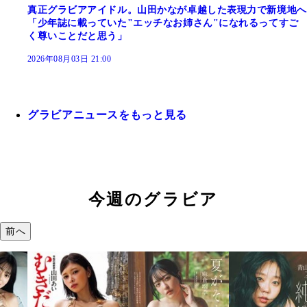
真正グラビアアイドル。山田かなが卓越した表現力で新境地へ
「少年誌に載っていた"エッチなお姉さん"になれるってすご
く尊いことだと思う」
2026年08月03日 21:00
グラビアニュースをもっと見る
今週のグラビア
前へ