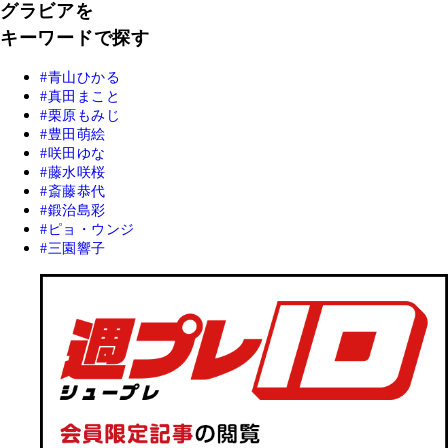
グラビアを
キーワードで探す
青山ひかる
真田まこと
栗原もみじ
豊田萌絵
咲田ゆな
藤水咲桜
斎藤恭代
鍛治島彩
ピョ・ウンジ
三園響子