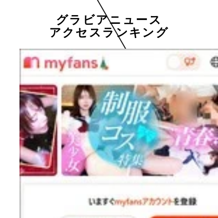
グラビアニュース
アクセスランキング