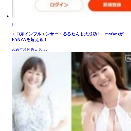
1
エロ系インフルエンサー・るるたんも大成功！ myfansが
FANZAを超える！
2026年01月16日 06:30