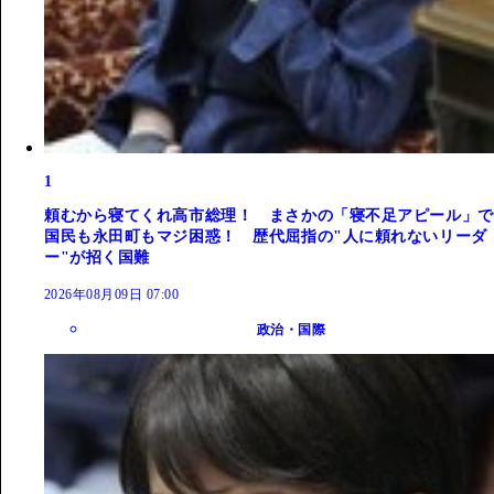
1
頼むから寝てくれ高市総理！ まさかの「寝不足アピール」で
国民も永田町もマジ困惑！ 歴代屈指の"人に頼れないリーダ
ー"が招く国難
2026年08月09日 07:00
政治・国際