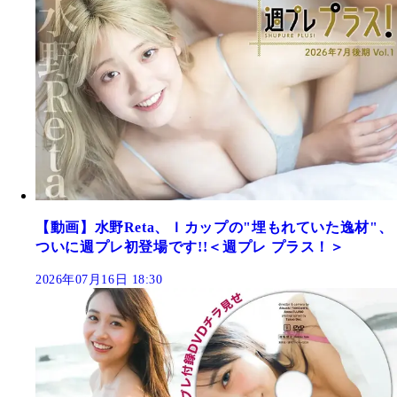
【動画】水野Reta、Ｉカップの"埋もれていた逸材"、
ついに週プレ初登場です!!＜週プレ プラス！＞
2026年07月16日 18:30