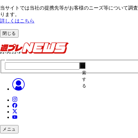
当サイトでは当社の提携先等がお客様のニーズ等について調査・
ります。
詳しくはこちら
閉じる
検
索
す
る
メニュ