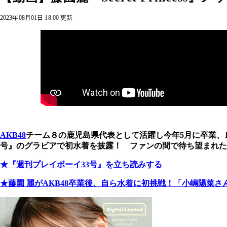
2023年08月01日 18:00 更新
AKB48
チーム８の鹿児島県代表として活躍し今年5月に卒業、1
号』のグラビアで初水着を披露！ ファンの間で待ち望まれた
★『週刊プレイボーイ33号』を立ち読みする
★藤園 麗がAKB48卒業後、自ら水着に初挑戦！「小嶋陽菜