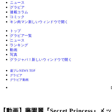
ニュース
グラビア
連載コラム
コミック
キン肉マン
新しいウィンドウで開く
トップ
グラビア一覧
ニュース
ランキング
動画
写真
グラジャパ！
新しいウィンドウで開く
週プレNEWS TOP
グラビア
グラビア動画
【
【動画】藤園麗『Secret Princess』