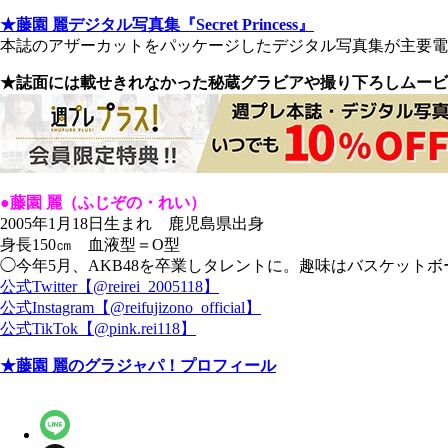
★藤園 麗デジタル写真集『Secret Princess』
本誌のアザーカットをパッケージしたデジタル写真集が主要電子
★誌面には載せきれなかった秘蔵グラビアや撮り下ろしムービ
●藤園 麗（ふじぞの・れい）
2005年1月18日生まれ 鹿児島県出身
身長150㎝ 血液型＝O型
◯今年5月、AKB48を卒業しタレントに。趣味はバスケット
公式Twitter【@reirei_2005118】
公式Instagram【@reifujizono_official】
公式TikTok【@pink.rei118】
★藤園 麗のグラジャパ！プロフィール