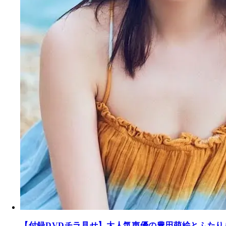
【付録DVDチラ見せ】大人気声優の豊田萌絵とふたり