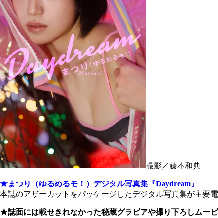
撮影／藤本和典
★まつり（ゆるめるモ！）デジタル写真集『Daydream』
本誌のアザーカットをパッケージしたデジタル写真集が主要電子
★誌面には載せきれなかった秘蔵グラビアや撮り下ろしムービ