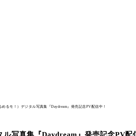
めるモ！）デジタル写真集『Daydream』発売記念PV配信中！
写真集『Daydream』発売記念PV配