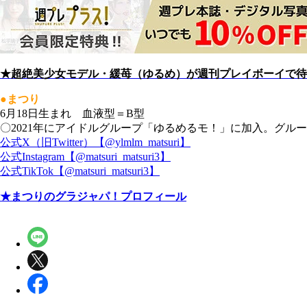
★超絶美少女モデル・緩苺（ゆるめ）が週刊プレイボーイで待
●まつり
6月18日生まれ 血液型＝B型
〇2021年にアイドルグループ「ゆるめるモ！」に加入。グループ結成
公式X（旧Twitter）【@ylmlm_matsuri】
公式Instagram【@matsuri_matsuri3】
公式TikTok【@matsuri_matsuri3】
★まつりのグラジャパ！プロフィール