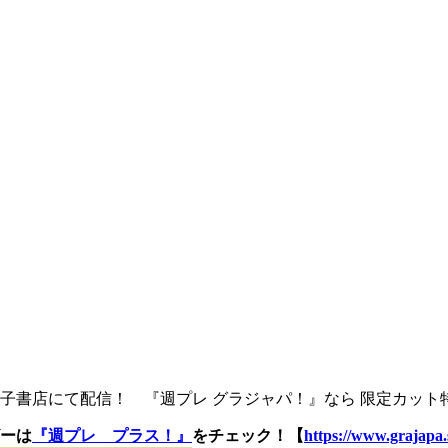
書店にて配信！ 『週プレ グラジャパ！』なら 限定カット特
ーは
『週プレ プラス！』
をチェック！【
https://www.grajapa.