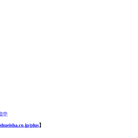
配信中
shueisha.co.jp/plus
】