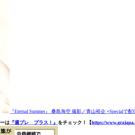
『Eternal Summer』 桑島海空 撮影／青山裕企 +Specialで
ーは
『週プレ プラス！』
をチェック！【
https://www.grajapa.