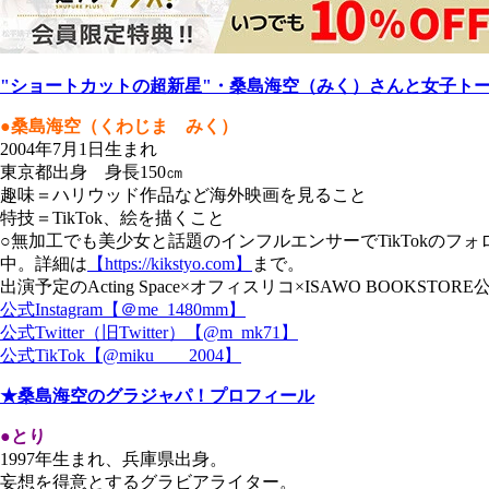
"ショートカットの超新星"・桑島海空（みく）さんと女子ト
●桑島海空（くわじま みく
）
2004年7月1日生まれ
東京都出身 身長150㎝
趣味＝ハリウッド作品など海外映画を見ること
特技＝TikTok、絵を描くこと
○無加工でも美少女と話題のインフルエンサーでTikTokのフォ
中。詳細は
【https://kikstyo.com】
まで。
出演予定のActing Space×オフィスリコ×ISAWO BO
公式Instagram【＠me_1480mm】
公式Twitter（旧Twitter）【@m_mk71】
公式TikTok【@miku_ _ _2004】
★桑島海空のグラジャパ！プロフィール
●とり
1997年生まれ、兵庫県出身。
妄想を得意とするグラビアライター。