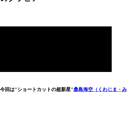
今回は
"ショートカットの超新星"
桑島海空（くわじま・み