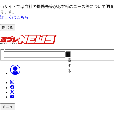
当サイトでは当社の提携先等がお客様のニーズ等について調査・
ります。
詳しくはこちら
閉じる
検
索
す
る
メニュ