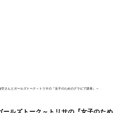
海空さんとガールズトーク～トリサの『女子のためのグラビア講座』～
とガールズトーク～トリサの『女子のた