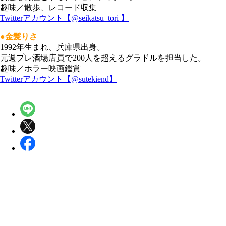
趣味／散歩、レコード収集
Twitterアカウント【@seikatsu_tori 】
●金髪りさ
1992年生まれ、兵庫県出身。
元週プレ酒場店員で200人を超えるグラドルを担当した。
趣味／ホラー映画鑑賞
Twitterアカウント【@sutekiend】