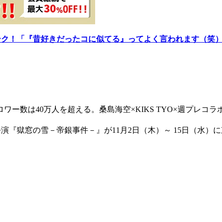
ーク！「『昔好きだったコに似てる』ってよく言われます（笑
ロワー数は40万人を超える。桑島海空×KIKS TYO×週プレコ
OKSTORE公演『獄窓の雪－帝銀事件－』が11月2日（木）～ 15