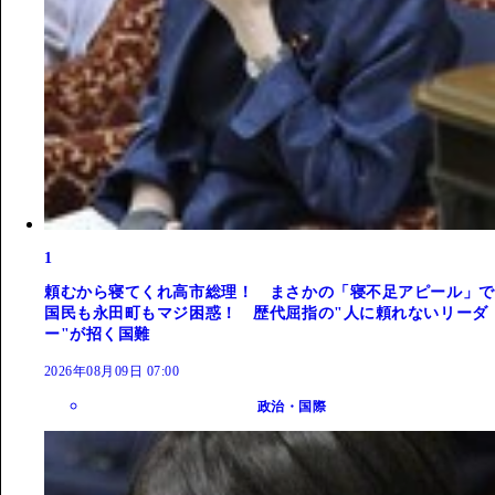
1
頼むから寝てくれ高市総理！ まさかの「寝不足アピール」で
国民も永田町もマジ困惑！ 歴代屈指の"人に頼れないリーダ
ー"が招く国難
2026年08月09日 07:00
政治・国際