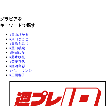
グラビアを
キーワードで探す
青山ひかる
真田まこと
栗原もみじ
豊田萌絵
咲田ゆな
藤水咲桜
斎藤恭代
鍛治島彩
ピョ・ウンジ
三園響子