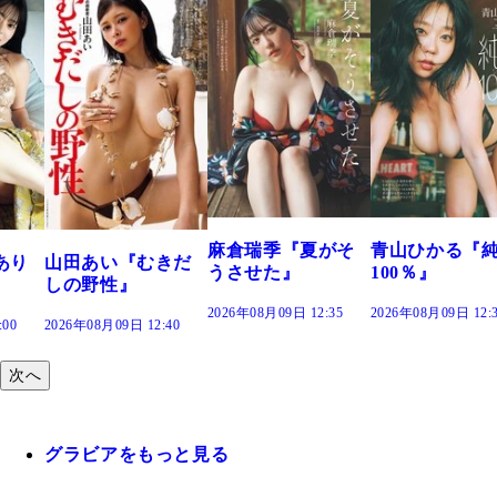
溝端 葵『もう
つの、あおい
で。』
2026年08月09日 12:
麻倉瑞季『夏がそ
青山ひかる『純度
きだ
うさせた』
100％』
2026年08月09日 12:35
2026年08月09日 12:30
:40
次へ
グラビアをもっと見る