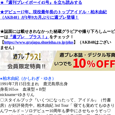
★
『週刊プレイボーイ45号』を立ち読みする
★デビュー17年。現役最年長のトップアイドル・柏木由紀
（AKB48）が1年9カ月ぶりに週プレ登場！
★誌面には載せきれなかった秘蔵グラビアや撮り下ろしムービ
ーは
『週プレ プラス！』
をチェック！
【
https://www.grajapa.shueisha.co.jp/plus
】（AKB48はござい
ません）
●柏木由紀（かしわぎ・ゆき）
1991年7月15日生まれ 鹿児島県出身
身長165㎝ 血液型＝B型
nickname=ゆきりん
〇スタイルブック『いくつになったって、アイドル』（竹書
房）が好評発売中。柏木由紀 3rd Tour「 寝ても覚めてもゆきり
んワールド～ソロデビュー10周年も夢中にさせちゃうぞっ♡