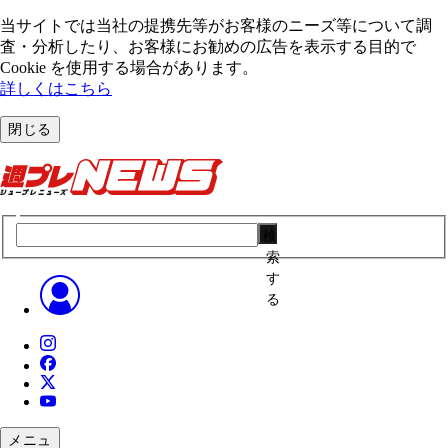
当サイトでは当社の提携先等がお客様のニーズ等について調
査・分析したり、お客様にお勧めの広告を表⽰する⽬的で
Cookie を使⽤する場合があります。
詳しくはこちら
閉じる
検
索
す
る
メニュ