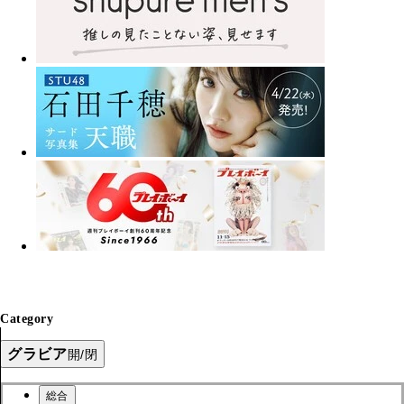
Category
グラビア
開/閉
総合