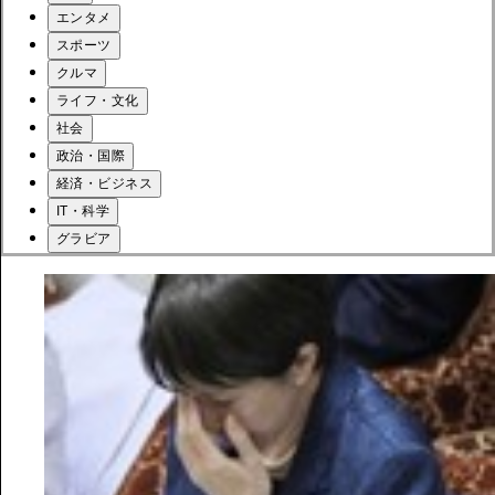
エンタメ
スポーツ
クルマ
ライフ・文化
社会
政治・国際
経済・ビジネス
IT・科学
グラビア