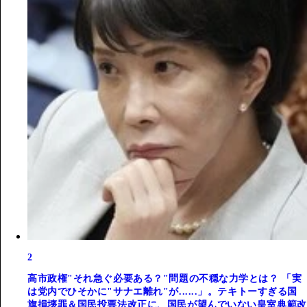
2
高市政権"それ急ぐ必要ある？"問題の不穏な力学とは？ 「実
は党内でひそかに"サナエ離れ"が......」。テキトーすぎる国
旗損壊罪＆国民投票法改正に、国民が望んでいない皇室典範改