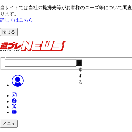
当サイトでは当社の提携先等がお客様のニーズ等について調査・
ります。
詳しくはこちら
閉じる
検
索
す
る
メニュ