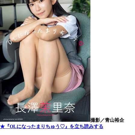
撮影／青山裕企
★『OLになったまりちゅう♡』を立ち読みする