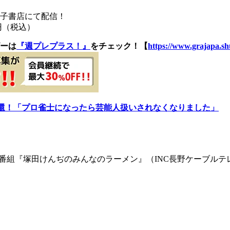
電子書店にて配信！
円（税込）
ーは
『週プレプラス！』
をチェック！【
https://www.grajapa.shu
帰還！「プロ雀士になったら芸能人扱いされなくなりました」
レビ番組『塚田けんぢのみんなのラーメン』（INC長野ケーブル