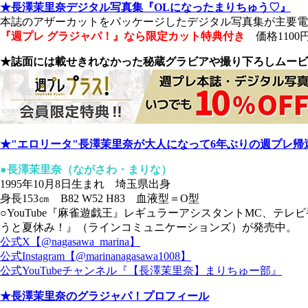
★長澤茉里奈デジタル写真集『OLになったまりちゅう♡』
本誌のアザーカットをパッケージしたデジタル写真集が主要
『週プレ グラジャパ！』なら限定カット特典付き
価格1100
★誌面には載せきれなかった秘蔵グラビアや撮り下ろしムービ
★"エロリータ"長澤茉里奈が大人になって6年ぶりの週プレ
●長澤茉里奈（ながさわ・まりな）
1995年10月8日生まれ 埼玉県出身
身長153㎝ B82 W52 H83 血液型＝O型
○YouTube『麻雀遊戯王』レギュラーアシスタントMC、テ
うと夏休み！』（ラインコミュニケーションズ）が発売中。
公式X【@nagasawa_marina】
公式Instagram【@marinanagasawa1008】
公式YouTubeチャンネル『【長澤茉里奈】まりちゅー部』
★長澤茉里奈のグラジャパ！プロフィール