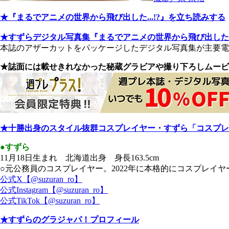
★『まるでアニメの世界から飛び出した...!?』を立ち読みする
★すずらデジタル写真集『まるでアニメの世界から飛び出した...
本誌のアザーカットをパッケージしたデジタル写真集が主要
★誌面には載せきれなかった秘蔵グラビアや撮り下ろしムービ
★十勝出身のスタイル抜群コスプレイヤー・すずら「コスプレ
●すずら
11月18日生まれ 北海道出身 身長163.5cm
○元公務員のコスプレイヤー。2022年に本格的にコスプレイヤ
公式X【@suzuran_ro】
公式Instagram【@suzuran_ro】
公式TikTok【@suzuran_ro】
★すずらのグラジャパ！プロフィール