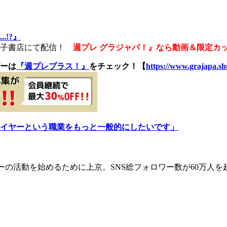
!?』
電子書店にて配信！
週プレ グラジャパ！』なら動画＆限定カ
ーは
『週プレプラス！』
をチェック！【
https://www.grajapa.shu
イヤーという職業をもっと一般的にしたいです」
ーの活動を始めるために上京。SNS総フォロワー数が60万人を