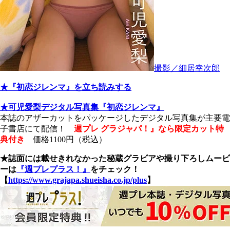
撮影／細居幸次郎
★『初恋ジレンマ』を立ち読みする
★可児愛梨デジタル写真集『初恋ジレンマ』
本誌のアザーカットをパッケージしたデジタル写真集が主要電
子書店にて配信！
週プレ グラジャパ！』なら限定カット特
典付き
価格1100円（税込）
★誌面には載せきれなかった秘蔵グラビアや撮り下ろしムービ
ーは
『週プレプラス！』
をチェック！
【
https://www.grajapa.shueisha.co.jp/plus
】