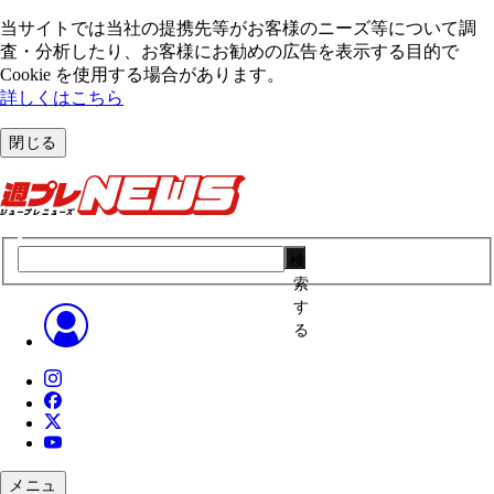
当サイトでは当社の提携先等がお客様のニーズ等について調
査・分析したり、お客様にお勧めの広告を表⽰する⽬的で
Cookie を使⽤する場合があります。
詳しくはこちら
閉じる
検
索
す
る
メニュ