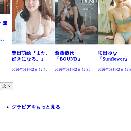
た、
斎藤恭代
咲田ゆな
藤水咲桜『花
』
『BOUND』
『Sunflower』
だまり』
:40
2026年08月02日 12:35
2026年08月02日 12:30
2026年08月02日 12:
次へ
グラビアをもっと見る