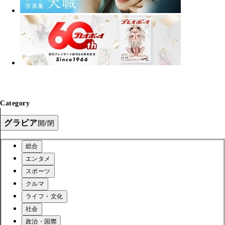
Category
グラビア
開/閉
総合
エンタメ
スポーツ
クルマ
ライフ・文化
社会
政治・国際