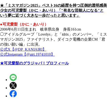
★「ミスマガジン2025」ベスト16の経歴を持つ圧倒的透明感美
少女の可児愛梨（かに・あいり）「"有名な芸能人になる"と
いう夢に近づく大きな一歩だったと思います」
●可児愛梨（かに・あいり）
2006年6月11日生まれ 岐阜県出身 身長161cm
◯アイドルグループ「Lovelys」と「idrix」のメンバー。「ミス
マガジン2025」ファイナリスト。ダイコク電機の企業CM「君
の強い願い編」に出演。
公式X【@DP_KANIAIRI】
公式Instagram【@airi.19741010】
★可児愛梨のグラジャパ！プロフィール