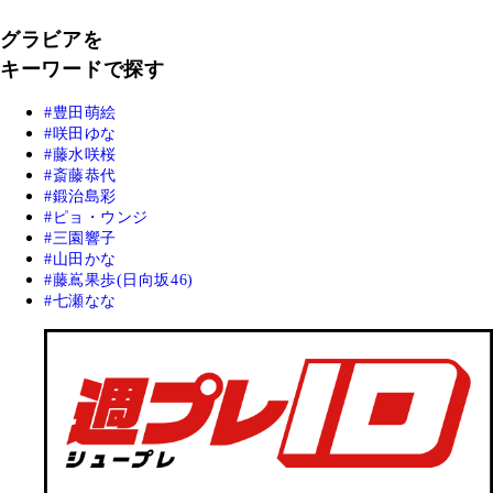
グラビアを
キーワードで探す
豊田萌絵
咲田ゆな
藤水咲桜
斎藤恭代
鍛治島彩
ピョ・ウンジ
三園響子
山田かな
藤嶌果歩(日向坂46)
七瀬なな