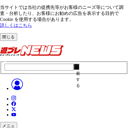
当サイトでは当社の提携先等がお客様のニーズ等について調
査・分析したり、お客様にお勧めの広告を表⽰する⽬的で
Cookie を使⽤する場合があります。
詳しくはこちら
閉じる
検
索
す
る
メニュ