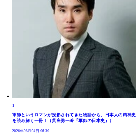
1
軍師というロマンが投影されてきた物語から、日本人の精神史
を読み解く一冊！（呉座勇一著『軍師の日本史』）
2026年08月04日 06:30