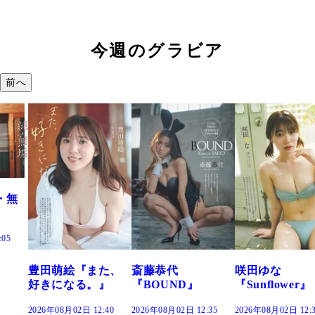
今週のグラビア
前へ
た、
斎藤恭代
咲田ゆな
藤水咲桜『花
』
『BOUND』
『Sunflower』
だまり』
:40
2026年08月02日 12:35
2026年08月02日 12:30
2026年08月02日 12: