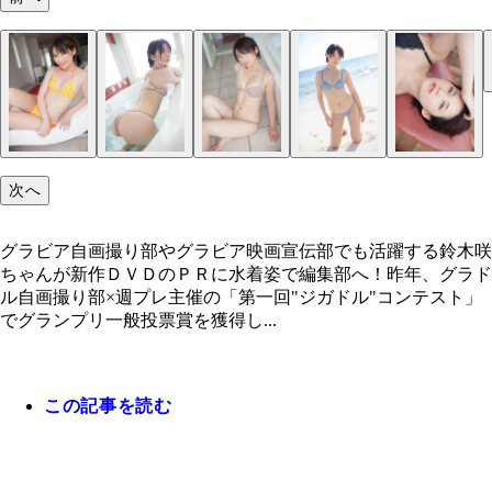
キュートでセクシーだが、趣味はサバゲー！
新作ＤＶＤを片手に、水着姿で貝山弘一編集長に会
来てくれた鈴木咲ちゃん
次へ
グラビア自画撮り部やグラビア映画宣伝部でも活躍する鈴木咲
ちゃんが新作ＤＶＤのＰＲに水着姿で編集部へ！昨年、グラド
ル自画撮り部×週プレ主催の「第一回"ジガドル"コンテスト」
でグランプリ一般投票賞を獲得し...
この記事を読む