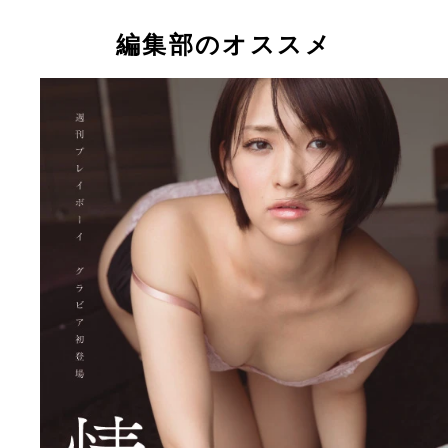
グラビア自画撮り部やグラビア映画宣伝部でも活躍
大人っぽい雰囲気の咲ちゃんのお気に入りの一枚
ベージュの下着姿で、一瞬、ハダカに見えちゃいま
澄んだ海に、青い空！ すがすがしい一枚だが実際
澄んだ海に、青い空！ すがすがしい一枚だが実際
ベージュの下着姿で、一瞬、ハダカに見えちゃいま
大人っぽい雰囲気の咲ちゃん。本人のお気に入りの
鈴木咲ちゃんが新作ＤＶＤのＰＲに水着姿で編集部
ね！
熱で汗が止まらなかったとか。
熱で汗が止まらなかったとか。
ね！
枚。
編集部のオススメ