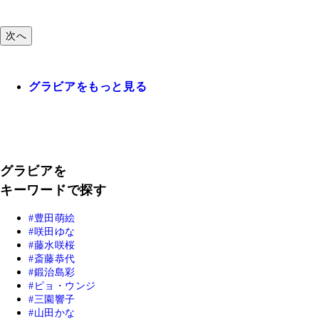
次へ
グラビアをもっと見る
グラビアを
キーワードで探す
豊田萌絵
咲田ゆな
藤水咲桜
斎藤恭代
鍛治島彩
ピョ・ウンジ
三園響子
山田かな