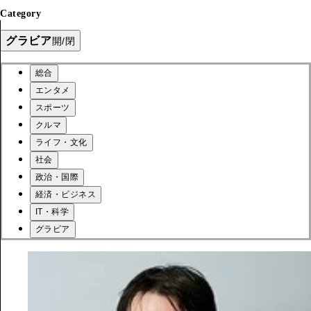
Category
グラビア
開/閉
総合
エンタメ
スポーツ
クルマ
ライフ・文化
社会
政治・国際
経済・ビジネス
IT・科学
グラビア