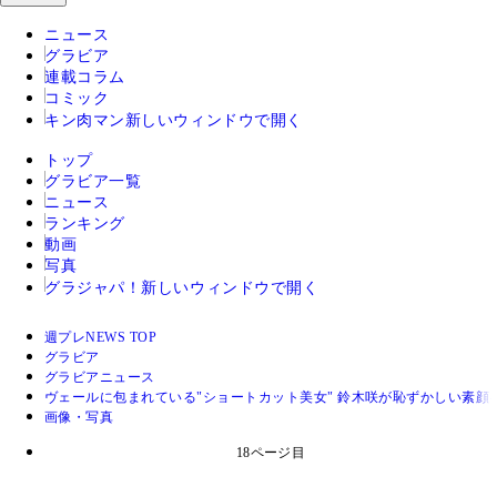
ニュース
グラビア
連載コラム
コミック
キン肉マン
新しいウィンドウで開く
トップ
グラビア一覧
ニュース
ランキング
動画
写真
グラジャパ！
新しいウィンドウで開く
週プレNEWS TOP
グラビア
グラビアニュース
ヴェールに包まれている"ショートカット美女" 鈴木咲が恥ずかしい素顔
画像・写真
18ページ目