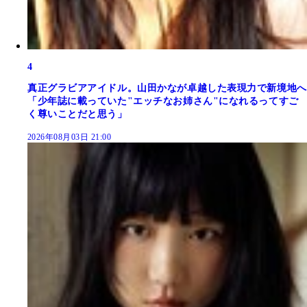
4
真正グラビアアイドル。山田かなが卓越した表現力で新境地へ
「少年誌に載っていた"エッチなお姉さん"になれるってすご
く尊いことだと思う」
2026年08月03日 21:00