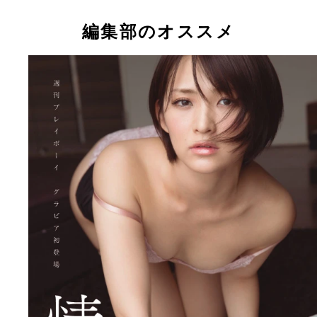
グラビア自画撮り部やグラビア映画宣伝部でも活躍
大人っぽい雰囲気の咲ちゃんのお気に入りの一枚
ベージュの下着姿で、一瞬、ハダカに見えちゃいま
澄んだ海に、青い空！ すがすがしい一枚だが実際
澄んだ海に、青い空！ すがすがしい一枚だが実際
ベージュの下着姿で、一瞬、ハダカに見えちゃいま
大人っぽい雰囲気の咲ちゃん。本人のお気に入りの
鈴木咲ちゃんが新作ＤＶＤのＰＲに水着姿で編集部
ね！
熱で汗が止まらなかったとか。
熱で汗が止まらなかったとか。
ね！
枚。
編集部のオススメ