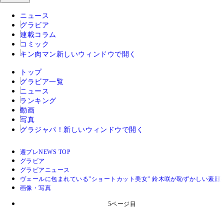
ニュース
グラビア
連載コラム
コミック
キン肉マン
新しいウィンドウで開く
トップ
グラビア一覧
ニュース
ランキング
動画
写真
グラジャパ！
新しいウィンドウで開く
週プレNEWS TOP
グラビア
グラビアニュース
ヴェールに包まれている"ショートカット美女" 鈴木咲が恥ずかしい素顔
画像・写真
5ページ目