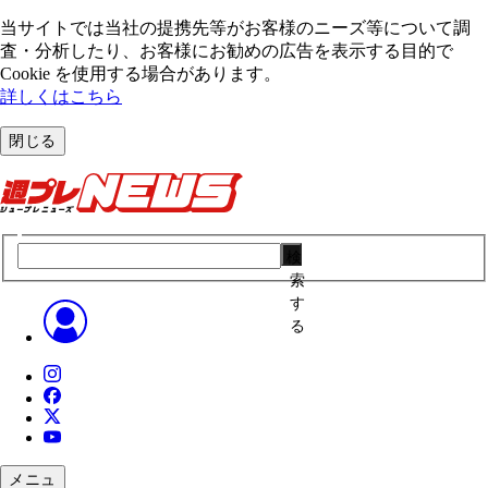
当サイトでは当社の提携先等がお客様のニーズ等について調
査・分析したり、お客様にお勧めの広告を表⽰する⽬的で
Cookie を使⽤する場合があります。
詳しくはこちら
閉じる
検
索
す
る
メニュ