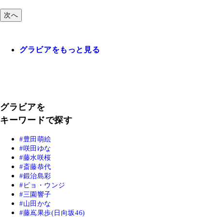
次へ
グラビアをもっと見る
グラビアを
キーワードで探す
豊田萌絵
咲田ゆな
藤水咲桜
斎藤恭代
鍛治島彩
ピョ・ウンジ
三園響子
山田かな
藤嶌果歩(日向坂46)