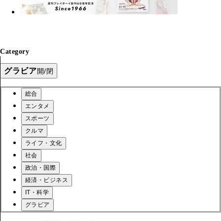
Category
グラビア
開/閉
総合
エンタメ
スポーツ
クルマ
ライフ・文化
社会
政治・国際
経済・ビジネス
IT・科学
グラビア