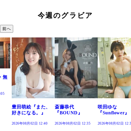
今週のグラビア
前へ
た、
斎藤恭代
咲田ゆな
藤水咲桜『花
』
『BOUND』
『Sunflower』
だまり』
:40
2026年08月02日 12:35
2026年08月02日 12:30
2026年08月02日 12: