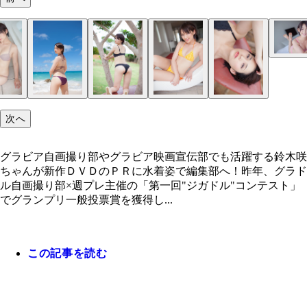
キュートでセクシーだが、趣味はサバゲー！
新作ＤＶＤを片手に、水着姿で貝山弘一編集長に会
来てくれた鈴木咲ちゃん
次へ
グラビア自画撮り部やグラビア映画宣伝部でも活躍する鈴木咲
ちゃんが新作ＤＶＤのＰＲに水着姿で編集部へ！昨年、グラド
ル自画撮り部×週プレ主催の「第一回"ジガドル"コンテスト」
でグランプリ一般投票賞を獲得し...
この記事を読む