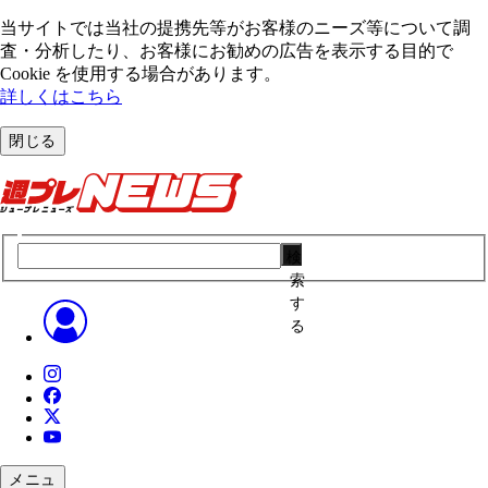
当サイトでは当社の提携先等がお客様のニーズ等について調
査・分析したり、お客様にお勧めの広告を表⽰する⽬的で
Cookie を使⽤する場合があります。
詳しくはこちら
閉じる
検
索
す
る
メニュ