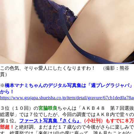
この色気、そりゃ愛人にしたくなりますわ！ （撮影：熊谷
貫）
※
橋本マナミちゃんのデジタル写真集は「週プレグラジャパ」
から！
https://www.grajapa.shueisha.co.jp/item/detail/gravure/67cb1ded0a
３位（１０回）の
宮脇咲良
ちゃんは「ＡＫＢ４８ 第７回選抜
総選挙」では７位でしたが、今回の調査ではＡＫＢ内で堂々の
第１位。
ファースト写真集『さくら』
（小社刊）もすでに８万
部超！
と絶好調、まだまだ１７歳なので今後がさらに楽しみで
す。総選挙では「来年は1位の席に座って、誰も見たことがな