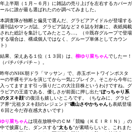
年上半期（１月～６月）に雑誌の売り上げを左右するカバーガ
ールに誰が最も選ばれたのか調べてみました。
本調査隊が独断と偏見で選んだ、グラビアアイドルが登場する
週刊誌やマンガ誌、グラビア誌など２６誌を対象に、表紙掲載
された総計を集計してみたところ…。（※既存グループで登場
する場合は、構成個人ではなく、グループ単体としてカウン
ト）
結果、栄えある１位（１３回）は、
柳ゆり菜ちゃん
でしたー！
（パチパチパチ～）。
昨年のNHK朝ドラ「マッサン」で、赤玉ポートワインポスタ
ーの半裸モデルを演じてから一気にブレイク。そこから今年に
入ってますます引っ張りだこの大注目株というわけですね。グ
ラビアの王道である、優しさが前面に押し出た“
ぽっちゃり系
のタヌキ顔
”の復活も嬉しいところです。（ちなみに、グラビ
ア界“元祖タヌキ顔のレジェンド”
磯山さやかちゃん
も表紙登場
６回と今だ存在感大きいです）
ゆり菜ちゃん
は現在放映中のＣＭ「競輪（ＫＥＩＲＩＮ）」の
中で披露した、ダンスする“
太もも
”が素晴らしいと、これまた