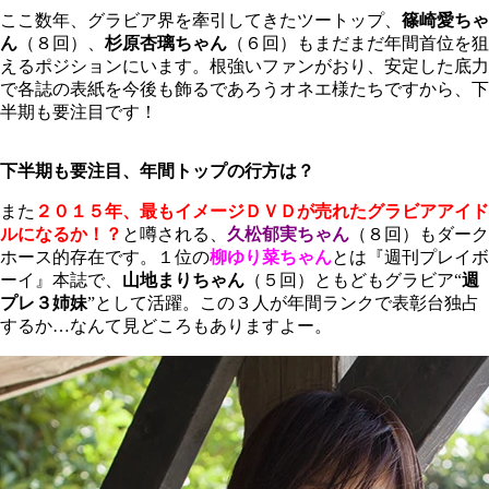
ここ数年、グラビア界を牽引してきたツートップ、
篠崎愛ちゃ
ん
（８回）、
杉原杏璃ちゃん
（６回）もまだまだ年間首位を狙
えるポジションにいます。根強いファンがおり、安定した底力
で各誌の表紙を今後も飾るであろうオネエ様たちですから、下
半期も要注目です！
下半期も要注目、年間トップの行方は？
また
２０１５年、最もイメージＤＶＤが売れたグラビアアイド
ルになるか！？
と噂される、
久松郁実ちゃん
（８回）もダーク
ホース的存在です。１位の
柳ゆり菜ちゃん
とは『週刊プレイボ
ーイ』本誌で、
山地まりちゃん
（５回）ともどもグラビア“
週
プレ３姉妹
”として活躍。この３人が年間ランクで表彰台独占
するか…なんて見どころもありますよー。