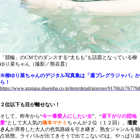
「競輪」のCMでのダンスする“太もも”も話題となっている柳
ゆり菜ちゃん（撮影／熊谷貫）
※柳ゆり菜ちゃんのデジタル写真集は「週プレグラジャパ」か
ら！
https://www.grajapa.shueisha.co.jp/item/detail/gravure/9176b2c767
２位以下も目が離せない！
そして、昨年から“
今一番愛人にしたい女
”、“
昼下がりの団地
妻
”として大人気の
橋本マナミ
ちゃんが２位（１２回）。
壇蜜
さん
が席巻した大人の色気路線を引き継ぎ、熟女ジャンルを独
占状態。ライバルが出てきそうで出てこないのは、やっぱり追