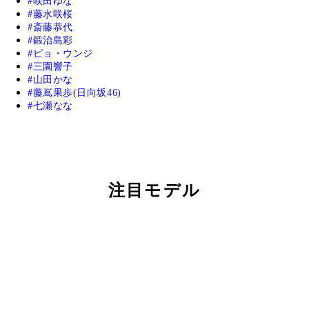
咲田ゆな
藤水咲桜
斎藤恭代
鍛治島彩
ピョ・ウンジ
三園響子
山田かな
藤嶌果歩(日向坂46)
七瀬なな
注目モデル