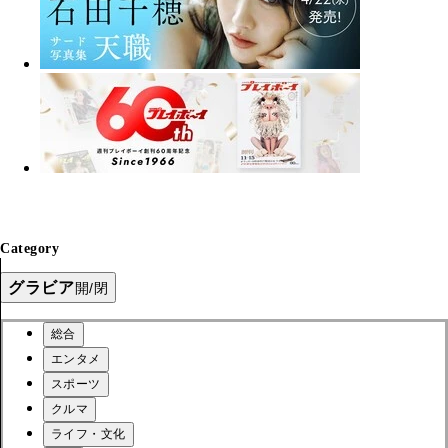
Category
グラビア
開/閉
総合
エンタメ
スポーツ
クルマ
ライフ・文化