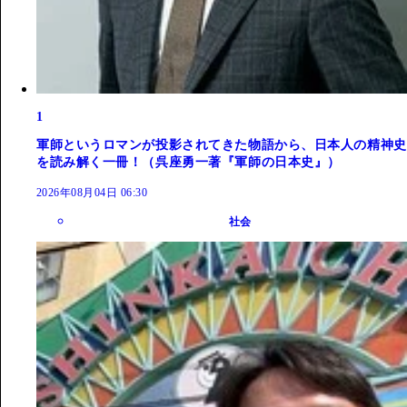
1
軍師というロマンが投影されてきた物語から、日本人の精神史
を読み解く一冊！（呉座勇一著『軍師の日本史』）
2026年08月04日 06:30
社会