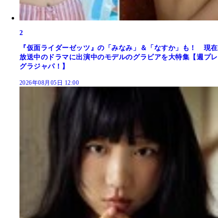
2
『仮面ライダーゼッツ』の「みなみ」＆「なすか」も！ 現在
放送中のドラマに出演中のモデルのグラビアを大特集【週プレ
グラジャパ！】
2026年08月05日 12:00