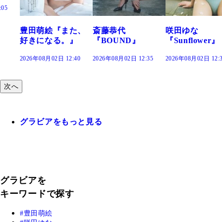
た、
斎藤恭代
咲田ゆな
藤水咲桜『花
』
『BOUND』
『Sunflower』
だまり』
:40
2026年08月02日 12:35
2026年08月02日 12:30
2026年08月02日 12:
次へ
グラビアをもっと見る
グラビアを
キーワードで探す
豊田萌絵