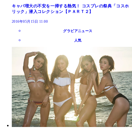
キャパ増大の不安を一掃する熱気！ コスプレの祭典「コスホ
リック」潜入コレクション【ＰＡＲＴ２】
2016年05月15日 11:00
グラビアニュース
人気