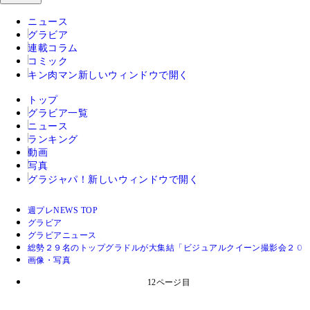
ニュース
グラビア
連載コラム
コミック
キン肉マン
新しいウィンドウで開く
トップ
グラビア一覧
ニュース
ランキング
動画
写真
グラジャパ！
新しいウィンドウで開く
週プレNEWS TOP
グラビア
グラビアニュース
総勢２９名のトップグラドルが大集結「ビジュアルクイーン撮影会２
画像・写真
12ページ目