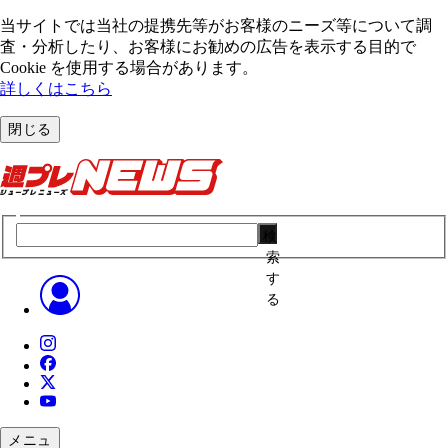
当サイトでは当社の提携先等がお客様のニーズ等について調
査・分析したり、お客様にお勧めの広告を表⽰する⽬的で
Cookie を使⽤する場合があります。
詳しくはこちら
閉じる
検
索
す
る
メニュ