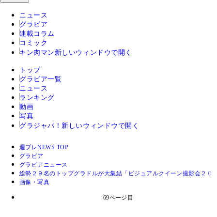
ニュース
グラビア
連載コラム
コミック
キン肉マン
新しいウィンドウで開く
トップ
グラビア一覧
ニュース
ランキング
動画
写真
グラジャパ！
新しいウィンドウで開く
週プレNEWS TOP
グラビア
グラビアニュース
総勢２９名のトップグラドルが大集結「ビジュアルクイーン撮影会２
画像・写真
69ページ目