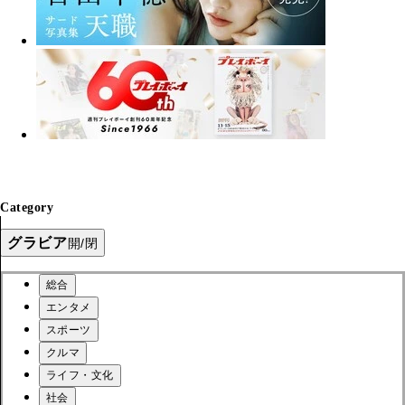
Category
グラビア
開/閉
総合
エンタメ
スポーツ
クルマ
ライフ・文化
社会