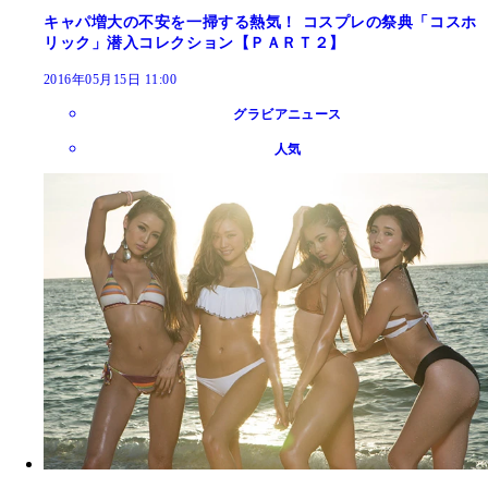
キャパ増大の不安を一掃する熱気！ コスプレの祭典「コスホ
リック」潜入コレクション【ＰＡＲＴ２】
2016年05月15日 11:00
グラビアニュース
人気