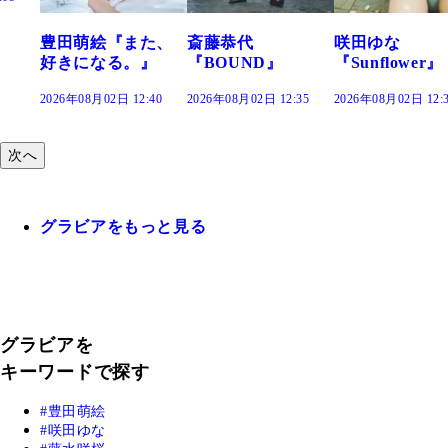
た、
斎藤恭代
咲田ゆな
藤水咲桜『花
』
『BOUND』
『Sunflower』
だまり』
:40
2026年08月02日 12:35
2026年08月02日 12:30
2026年08月02日 12:
次へ
グラビアをもっと見る
グラビアを
キーワードで探す
豊田萌絵
咲田ゆな