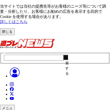
当サイトでは当社の提携先等がお客様のニーズ等について調
査・分析したり、お客様にお勧めの広告を表⽰する⽬的で
Cookie を使⽤する場合があります。
詳しくはこちら
閉じる
検
索
す
る
メニュ