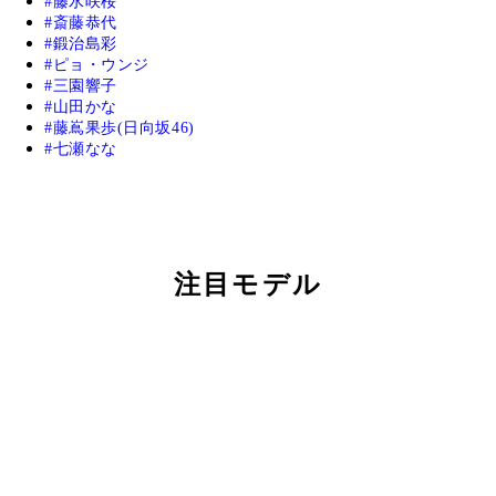
藤水咲桜
斎藤恭代
鍛治島彩
ピョ・ウンジ
三園響子
山田かな
藤嶌果歩(日向坂46)
七瀬なな
注目モデル