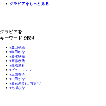
グラビアをもっと見る
グラビアを
キーワードで探す
豊田萌絵
咲田ゆな
藤水咲桜
斎藤恭代
鍛治島彩
ピョ・ウンジ
三園響子
山田かな
藤嶌果歩(日向坂46)
七瀬なな