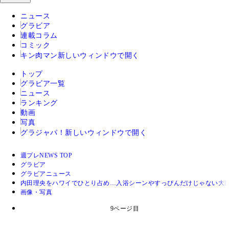
ニュース
グラビア
連載コラム
コミック
キン肉マン
新しいウィンドウで開く
トップ
グラビア一覧
ニュース
ランキング
動画
写真
グラジャパ！
新しいウィンドウで開く
週プレNEWS TOP
グラビア
グラビアニュース
内田理央をハワイでひとり占め…入浴シーンやすっぴんだけじゃない大
画像・写真
9ページ目