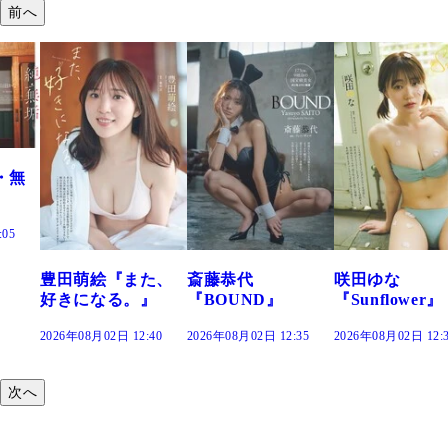
前へ
た、
斎藤恭代
咲田ゆな
藤水咲桜『花
』
『BOUND』
『Sunflower』
だまり』
:40
2026年08月02日 12:35
2026年08月02日 12:30
2026年08月02日 12:
次へ