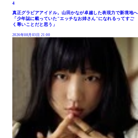
4
真正グラビアアイドル。山田かなが卓越した表現力で新境地へ
「少年誌に載っていた"エッチなお姉さん"になれるってすご
く尊いことだと思う」
2026年08月03日 21:00