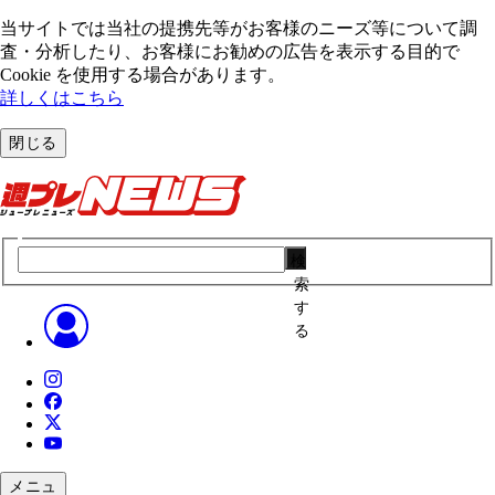
当サイトでは当社の提携先等がお客様のニーズ等について調
査・分析したり、お客様にお勧めの広告を表⽰する⽬的で
Cookie を使⽤する場合があります。
詳しくはこちら
閉じる
検
索
す
る
メニュ