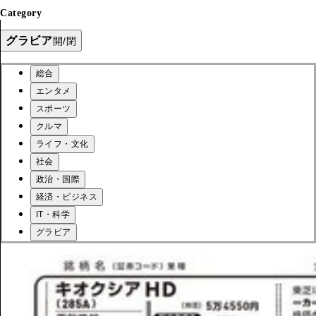
Category
グラビア
開/閉
総合
エンタメ
スポーツ
クルマ
ライフ・文化
社会
政治・国際
経済・ビジネス
IT・科学
グラビア