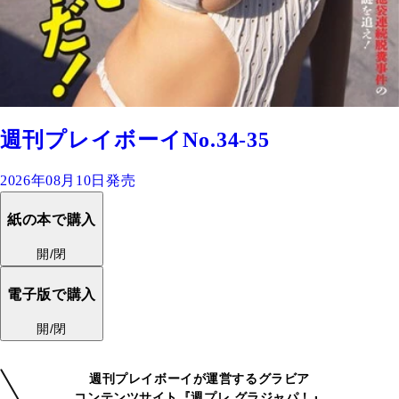
週刊プレイボーイNo.34-35
2026年08月10日発売
紙の本で購入
開/閉
電子版で購入
開/閉
週刊プレイボーイが運営するグラビア
コンテンツサイト『週プレ グラジャパ！』