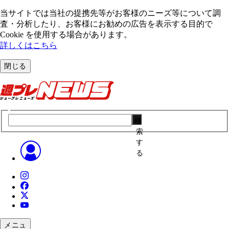
当サイトでは当社の提携先等がお客様のニーズ等について調
査・分析したり、お客様にお勧めの広告を表⽰する⽬的で
Cookie を使⽤する場合があります。
詳しくはこちら
閉じる
検
索
す
る
メニュ