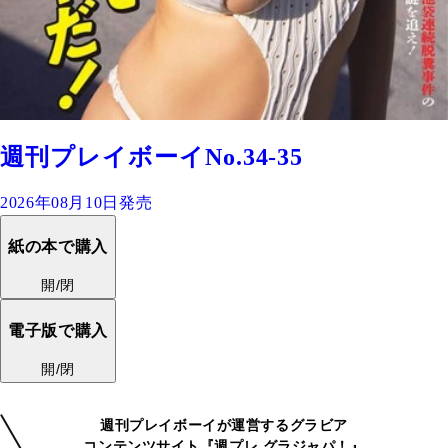
週刊プレイボーイNo.34-35
2026年08月10日発売
紙の本で購入
開/閉
電子版で購入
開/閉
週刊プレイボーイが運営するグラビア
コンテンツサイト『週プレ グラジャパ！』