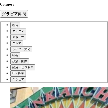
Category
グラビア
開/閉
総合
エンタメ
スポーツ
クルマ
ライフ・文化
社会
政治・国際
経済・ビジネス
IT・科学
グラビア