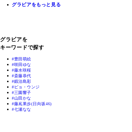
グラビアをもっと見る
グラビアを
キーワードで探す
豊田萌絵
咲田ゆな
藤水咲桜
斎藤恭代
鍛治島彩
ピョ・ウンジ
三園響子
山田かな
藤嶌果歩(日向坂46)
七瀬なな