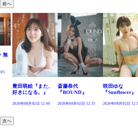
前へ
た、
斎藤恭代
咲田ゆな
藤水咲桜『花
』
『BOUND』
『Sunflower』
だまり』
:40
2026年08月02日 12:35
2026年08月02日 12:30
2026年08月02日 12:
次へ