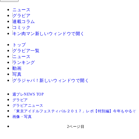
ニュース
グラビア
連載コラム
コミック
キン肉マン
新しいウィンドウで開く
トップ
グラビア一覧
ニュース
ランキング
動画
写真
グラジャパ！
新しいウィンドウで開く
週プレNEWS TOP
グラビア
グラビアニュース
「東京アイドルフェスティバル２０１７」レポ【特別編】今年もやるぞ！
画像・写真
2ページ目