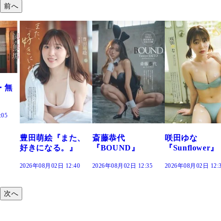
前へ
た、
斎藤恭代
咲田ゆな
藤水咲桜『花
』
『BOUND』
『Sunflower』
だまり』
:40
2026年08月02日 12:35
2026年08月02日 12:30
2026年08月02日 12:
次へ