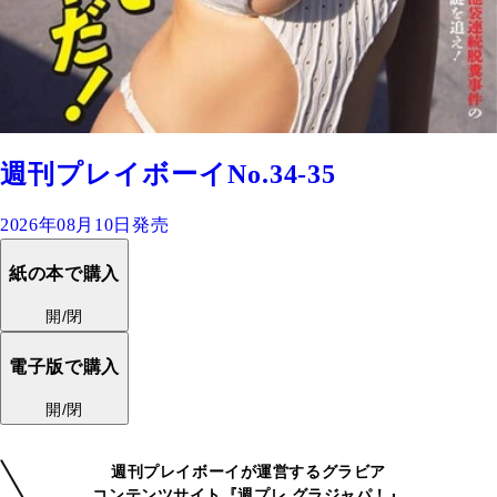
週刊プレイボーイNo.34-35
2026年08月10日発売
紙の本で購入
開/閉
電子版で購入
開/閉
週刊プレイボーイが運営するグラビア
コンテンツサイト『週プレ グラジャパ！』