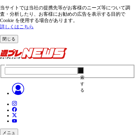
当サイトでは当社の提携先等がお客様のニーズ等について調
査・分析したり、お客様にお勧めの広告を表⽰する⽬的で
Cookie を使⽤する場合があります。
詳しくはこちら
閉じる
検
索
す
る
メニュ