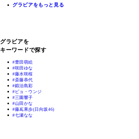
グラビアをもっと見る
グラビアを
キーワードで探す
豊田萌絵
咲田ゆな
藤水咲桜
斎藤恭代
鍛治島彩
ピョ・ウンジ
三園響子
山田かな
藤嶌果歩(日向坂46)
七瀬なな