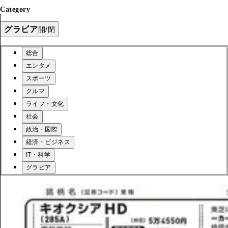
Category
グラビア
開/閉
総合
エンタメ
スポーツ
クルマ
ライフ・文化
社会
政治・国際
経済・ビジネス
IT・科学
グラビア