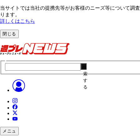
当サイトでは当社の提携先等がお客様のニーズ等について調査・
ります。
詳しくはこちら
閉じる
検
索
す
る
メニュ