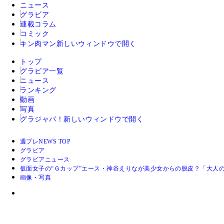
ニュース
グラビア
連載コラム
コミック
キン肉マン
新しいウィンドウで開く
トップ
グラビア一覧
ニュース
ランキング
動画
写真
グラジャパ！
新しいウィンドウで開く
週プレNEWS TOP
グラビア
グラビアニュース
仮面女子の“Ｇカップ”エース・神谷えりなが美少女からの脱皮？「大人
画像・写真