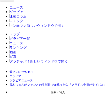
ニュース
グラビア
連載コラム
コミック
キン肉マン
新しいウィンドウで開く
トップ
グラビア一覧
ニュース
ランキング
動画
写真
グラジャパ！
新しいウィンドウで開く
週プレNEWS TOP
グラビア
グラビアニュース
天木じゅんがファンとの生誕祭で赤裸々告白「グラドル全員がライバル
画像・写真