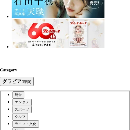
Category
グラビア
開/閉
総合
エンタメ
スポーツ
クルマ
ライフ・文化