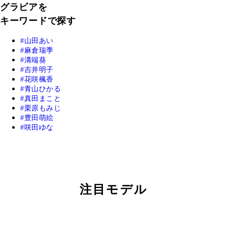
グラビアを
キーワードで探す
山田あい
麻倉瑞季
溝端葵
吉井明子
花咲楓香
青山ひかる
真田まこと
栗原もみじ
豊田萌絵
咲田ゆな
注目モデル