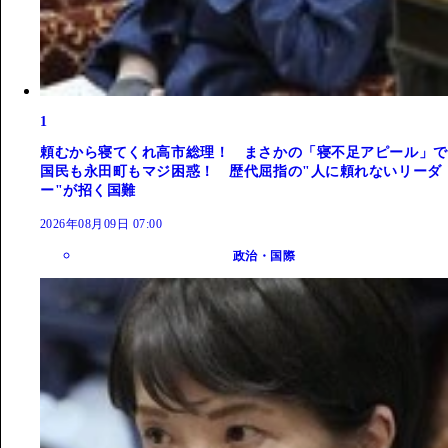
1
頼むから寝てくれ高市総理！ まさかの「寝不足アピール」で
国民も永田町もマジ困惑！ 歴代屈指の"人に頼れないリーダ
ー"が招く国難
2026年08月09日 07:00
政治・国際