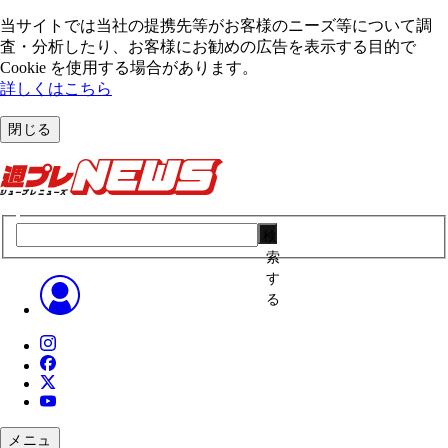
当サイトでは当社の提携先等がお客様のニーズ等について調
査・分析したり、お客様にお勧めの広告を表⽰する⽬的で
Cookie を使⽤する場合があります。
詳しくはこちら
閉じる
検
索
す
る
メニュ