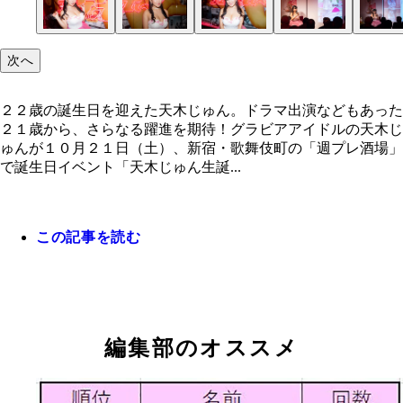
２２歳の誕生日を迎えた天木じゅん。ドラマ出演な
何よりも恥ずかしかったというお姉ちゃんとの共演
次へ
あった２１歳から、さらなる躍進を期待！
２２歳の誕生日を迎えた天木じゅん。ドラマ出演などもあった
２１歳から、さらなる躍進を期待！グラビアアイドルの天木じ
ゅんが１０月２１日（土）、新宿・歌舞伎町の「週プレ酒場」
で誕生日イベント「天木じゅん生誕...
この記事を読む
編集部のオススメ