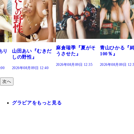
溝端 葵『もう
つの、あおい
で。』
2026年08月09日 12:
麻倉瑞季『夏がそ
青山ひかる『純度
きだ
うさせた』
100％』
2026年08月09日 12:35
2026年08月09日 12:30
:40
次へ
グラビアをもっと見る