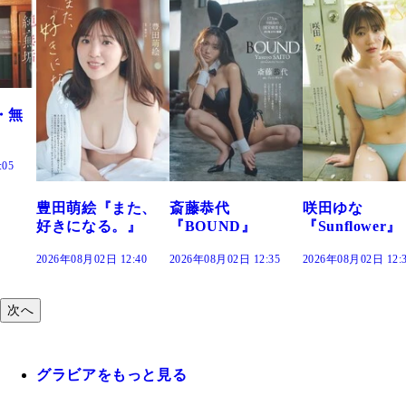
た、
斎藤恭代
咲田ゆな
藤水咲桜『花
』
『BOUND』
『Sunflower』
だまり』
:40
2026年08月02日 12:35
2026年08月02日 12:30
2026年08月02日 12:
次へ
グラビアをもっと見る