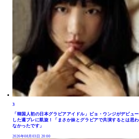
3
「韓国人初の日本グラビアアイドル」ピョ・ウンジがデビュー
した週プレに凱旋！「まさか妹とグラビアで共演するとは思わ
なかったです」
2026年08月03日 20:00