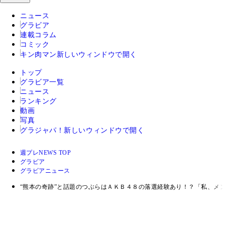
ニュース
グラビア
連載コラム
コミック
キン肉マン
新しいウィンドウで開く
トップ
グラビア一覧
ニュース
ランキング
動画
写真
グラジャパ！
新しいウィンドウで開く
週プレNEWS TOP
グラビア
グラビアニュース
“熊本の奇跡”と話題のつぶらはＡＫＢ４８の落選経験あり！？「私、メ