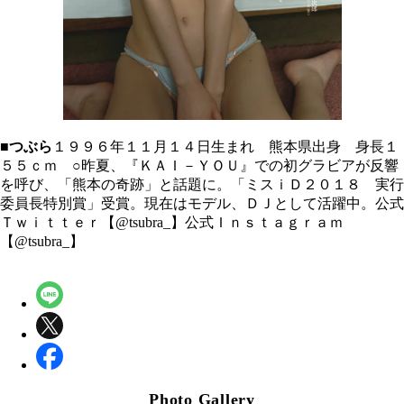
■つぶら
１９９６年１１月１４日生まれ 熊本県出身 身長１
５５ｃｍ ○昨夏、『ＫＡＩ－ＹＯＵ』での初グラビアが反響
を呼び、「熊本の奇跡」と話題に。「ミスｉＤ２０１８ 実行
委員長特別賞」受賞。現在はモデル、ＤＪとして活躍中。公式
Ｔｗｉｔｔｅｒ【@tsubra_】公式Ｉｎｓｔａｇｒａｍ
【@tsubra_】
Photo Gallery