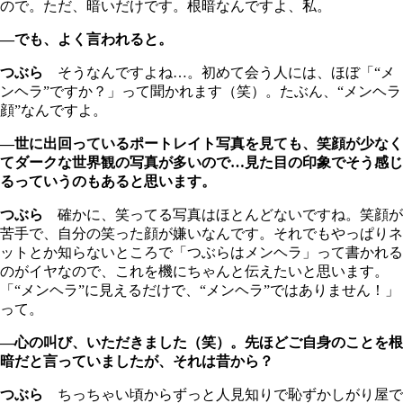
ので。ただ、暗いだけです。根暗なんですよ、私。
―でも、よく言われると。
つぶら
そうなんですよね…。初めて会う人には、ほぼ「“メ
ンヘラ”ですか？」って聞かれます（笑）。たぶん、“メンヘラ
顔”なんですよ。
―世に出回っているポートレイト写真を見ても、笑顔が少なく
てダークな世界観の写真が多いので…見た目の印象でそう感じ
るっていうのもあると思います。
つぶら
確かに、笑ってる写真はほとんどないですね。笑顔が
苦手で、自分の笑った顔が嫌いなんです。それでもやっぱりネ
ットとか知らないところで「つぶらはメンヘラ」って書かれる
のがイヤなので、これを機にちゃんと伝えたいと思います。
「“メンヘラ”に見えるだけで、“メンヘラ”ではありません！」
って。
―心の叫び、いただきました（笑）。先ほどご自身のことを根
暗だと言っていましたが、それは昔から？
つぶら
ちっちゃい頃からずっと人見知りで恥ずかしがり屋で