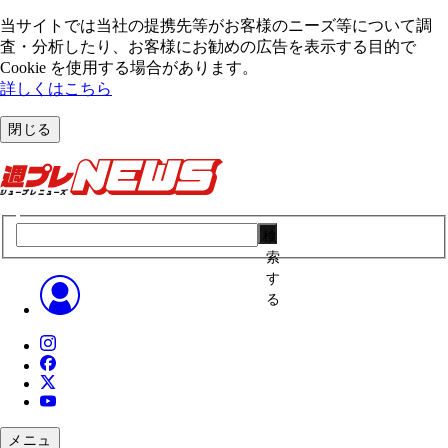
当サイトでは当社の提携先等がお客様のニーズ等について調
査・分析したり、お客様にお勧めの広告を表⽰する⽬的で
Cookie を使⽤する場合があります。
詳しくはこちら
閉じる
検
索
す
る
メニュ