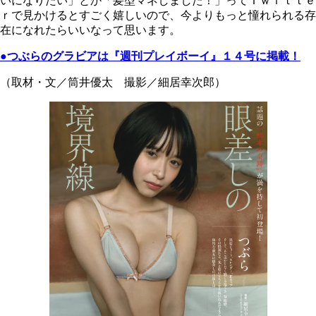
いになりたい」とか「髪型マネしました！」ってＴｗｉｔｔｅ
ｒで見かけるとすごく嬉しいので、今よりもっと憧れられる存
在になれたらいいなって思います。
●つぶらのグラビアは『週刊プレイボーイ』１４号に掲載！
（取材・文／筒井優太 撮影／細居幸次郎）