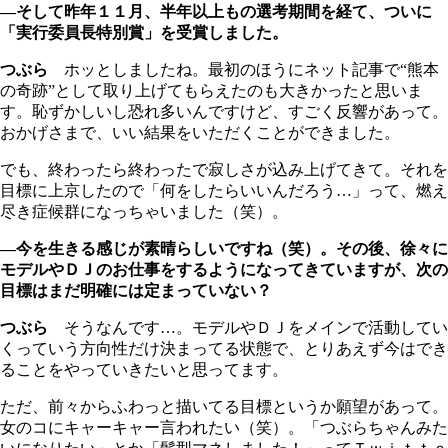
―そして昨年１１月、半年以上もの選考期間を経て、ついに
「実行委員長特別賞」を受賞しました。
つぶら
ホッとしましたね。最初のほうにネット記事で“熊本
の奇跡”として取り上げてもらえたのも大きかったと思いま
す。恥ずかしいし恐れ多いんですけど、すごく反響があって。
おかげさまで、いい結果をいただくことができました。
でも、終わったら終わったで寂しさが込み上げてきて。それを
目標に上京したので「何をしたらいいんだろう…」って、燃え
尽き症候群になっちゃいました（笑）。
―今を生きる感じが素晴らしいですね（笑）。その後、徐々に
モデルやＤＪのお仕事をするようになってきていますが、次の
目標はまだ明確には定まっていない？
つぶら
そうなんです…。モデルやＤＪをメインで活動してい
くっていう方向性だけ決まってる状態で、とりあえず今はでき
ることをやっていきたいと思ってます。
ただ、前々からふわっと描いてる目標というか願望があって。
女のコにキャーキャー言われたい（笑）。「つぶらちゃんみた