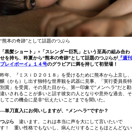
“熊本の奇跡”として話題のつぶら
「黒髪ショート」×「スレンダー巨乳」という至高の組み合わ
せを持ち、昨夏から“熊本の奇跡”として話題のつぶらが
『週刊
プレイボーイ』１４号
のグラビアに満を持して初登場！
昨年、『ミスｉＤ２０１８』を受けるために熊本から上京し、
醸（かも）し出す独特な世界観を武器に見事、「実行委員長特
別賞」を受賞。その見た目から、第一印象で”メンヘラ”だと勘
違いされることが多いと話す彼女の人となりや意外な過去、そ
してこの機会に是非“伝えたいこと”までを聞いた。
―単刀直入にお伺いしますが、“メンヘラ”ですか？
つぶら
違います。これは本当に声を大にして言いたいで
す！ 重い性格でもないし、病んだりすることもほとんどない