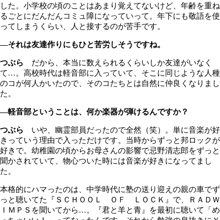
した。小学校の頃のことはあまり覚えてないけど、年齢を重ね
るごとにだんだんコミュ障になっていって。年下にも敬語を使
ってしまうくらい、人と接するのが苦手です。
―それは友達作りにもひと苦労しそうですね。
つぶら
だから、本当に数えられるくらいしか友達がいなく
て…。高校時代は軽音部に入っていて、そこに同じような人種
のコが何人かいたので、そのコたちとは自然に仲良くなりまし
た。
―軽音部ということは、何か楽器が弾けるんですか？
つぶら
いや、幽霊部員だったので全然（笑）。単に音楽が好
きっていう理由で入っただけです。当時からずっと邦ロックが
好きで。幼稚園の頃からお母さんの影響で忌野清志郎をずっと
聞かされていて、物心ついた時には音楽が好きになってまし
た。
本格的にハマったのは、中学時代に塾の送り迎えの親の車でず
っと聴いてた『ＳＣＨＯＯＬ ＯＦ ＬＯＣＫ』で、ＲＡＤＷ
ＩＭＰＳを聞いてから…。『君と羊と青』を最初に聴いて「め