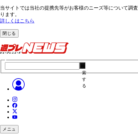
当サイトでは当社の提携先等がお客様のニーズ等について調査・
ります。
詳しくはこちら
閉じる
検
索
す
る
メニュ