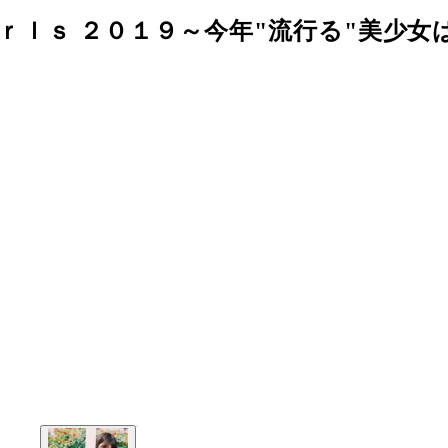
ｉｒｌｓ ２０１９～今年"流行る"美少女