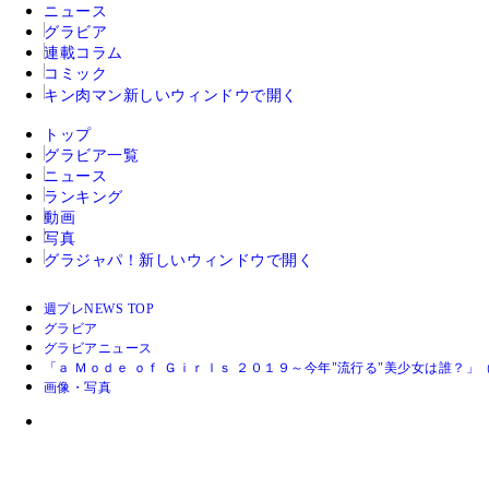
ニュース
グラビア
連載コラム
コミック
キン肉マン
新しいウィンドウで開く
トップ
グラビア一覧
ニュース
ランキング
動画
写真
グラジャパ！
新しいウィンドウで開く
週プレNEWS TOP
グラビア
グラビアニュース
「ａ Ｍｏｄｅ ｏｆ Ｇｉｒｌｓ ２０１９～今年"流行る"美少女は誰？」
画像・写真