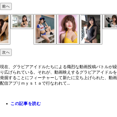
前へ
加納葉月
宇色まりな
麻倉ひな子
次へ
現在、グラビアアイドルたちによる熾烈な動画投稿バトルが繰
り広げられている。それが、動画映えするグラビアアイドルを
発掘することにフィーチャーして新たに立ち上げられた、動画
配信アプリｍｙｓｔａで行なわれて...
この記事を読む