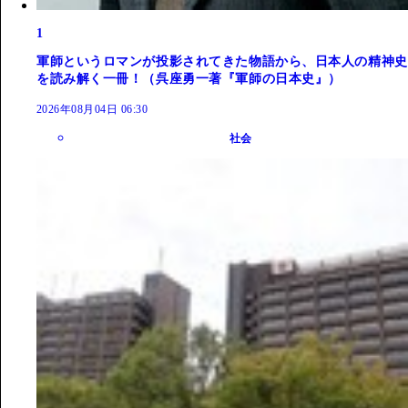
1
軍師というロマンが投影されてきた物語から、日本人の精神史
を読み解く一冊！（呉座勇一著『軍師の日本史』）
2026年08月04日 06:30
社会