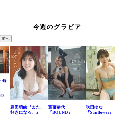
今週のグラビア
前へ
絵『また、
斎藤恭代
咲田ゆな
藤水咲
なる。』
『BOUND』
『Sunflower』
だまり