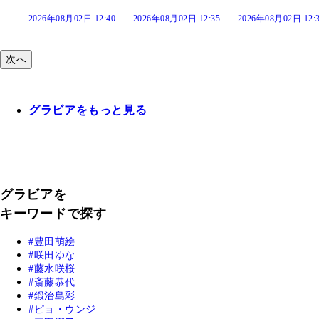
02日 12:40
2026年08月02日 12:35
2026年08月02日 12:30
2026年08月0
次へ
グラビアをもっと見る
グラビアを
キーワードで探す
豊田萌絵
咲田ゆな
藤水咲桜
斎藤恭代
鍛治島彩
ピョ・ウンジ