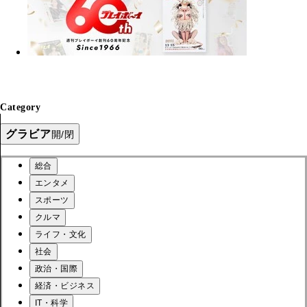
Category
グラビア
開/閉
総合
エンタメ
スポーツ
クルマ
ライフ・文化
社会
政治・国際
経済・ビジネス
IT・科学