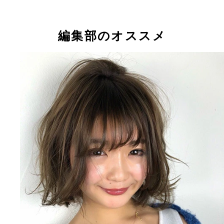
緒方咲
高崎かなみ
石原由希
山岸万里菜
ソラ豆琴美
桃咲あや
稲森美優
編集部のオススメ