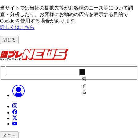
当サイトでは当社の提携先等がお客様のニーズ等について調
査・分析したり、お客様にお勧めの広告を表⽰する⽬的で
Cookie を使⽤する場合があります。
詳しくはこちら
閉じる
検
索
す
る
メニュ