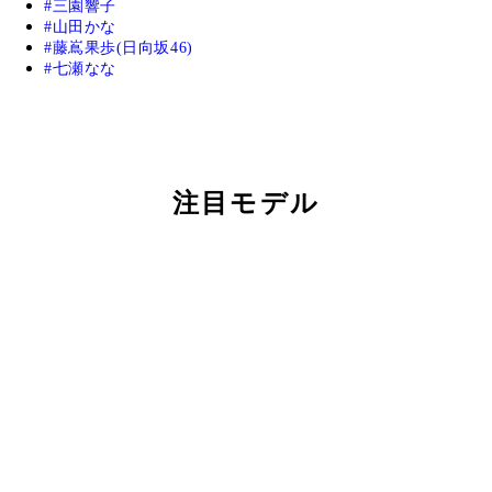
三園響子
山田かな
藤嶌果歩(日向坂46)
七瀬なな
注目モデル