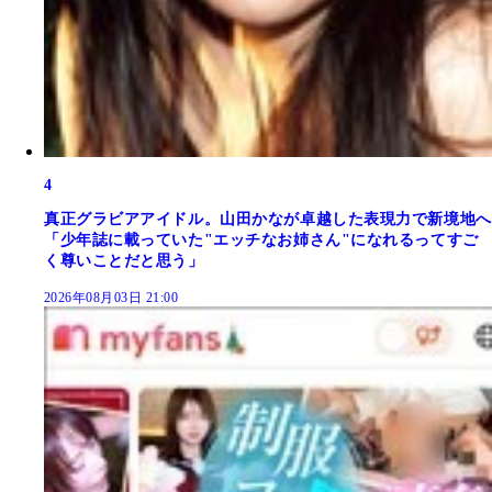
4
真正グラビアアイドル。山田かなが卓越した表現力で新境地へ
「少年誌に載っていた"エッチなお姉さん"になれるってすご
く尊いことだと思う」
2026年08月03日 21:00