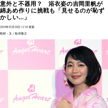
意外と不器用？ 浴衣姿の吉岡里帆が
綿あめ作りに挑戦も「見せるのが恥ず
かしい...」
2019年05月20日 12:10 更新
取材・文／鯨井隆正