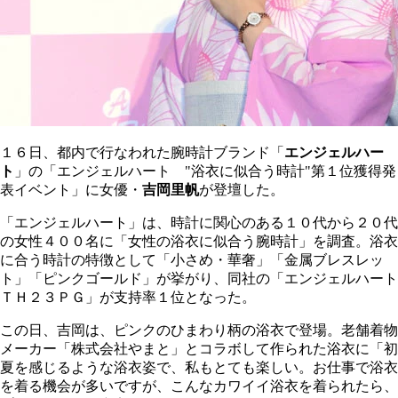
１６日、都内で行なわれた腕時計ブランド「
エンジェルハー
ト
」の「エンジェルハート "浴衣に似合う時計"第１位獲得発
表イベント」に女優・
吉岡里帆
が登壇した。
「エンジェルハート」は、時計に関心のある１０代から２０代
の女性４００名に「女性の浴衣に似合う腕時計」を調査。浴衣
に合う時計の特徴として「小さめ・華奢」「金属ブレスレッ
ト」「ピンクゴールド」が挙がり、同社の「エンジェルハート
ＴＨ２３ＰＧ」が支持率１位となった。
この日、吉岡は、ピンクのひまわり柄の浴衣で登場。老舗着物
メーカー「株式会社やまと」とコラボして作られた浴衣に「初
夏を感じるような浴衣姿で、私もとても楽しい。お仕事で浴衣
を着る機会が多いですが、こんなカワイイ浴衣を着られたら、