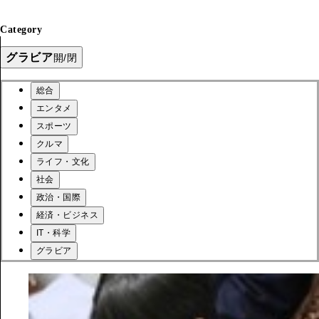
Category
グラビア
開/閉
総合
エンタメ
スポーツ
クルマ
ライフ・文化
社会
政治・国際
経済・ビジネス
IT・科学
グラビア