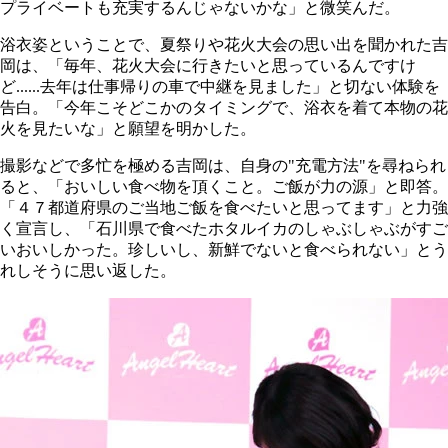
プライベートも充実するんじゃないかな」と微笑んだ。
浴衣姿ということで、夏祭りや花火大会の思い出を聞かれた吉
岡は、「毎年、花火大会に行きたいと思っているんですけ
ど......去年は仕事帰りの車で中継を見ました」と切ない体験を
告白。「今年こそどこかのタイミングで、浴衣を着て本物の花
火を見たいな」と願望を明かした。
撮影などで多忙を極める吉岡は、自身の"充電方法"を尋ねられ
ると、「おいしい食べ物を頂くこと。ご飯が力の源」と即答。
「４７都道府県のご当地ご飯を食べたいと思ってます」と力強
く宣言し、「石川県で食べたホタルイカのしゃぶしゃぶがすご
いおいしかった。珍しいし、新鮮でないと食べられない」とう
れしそうに思い返した。