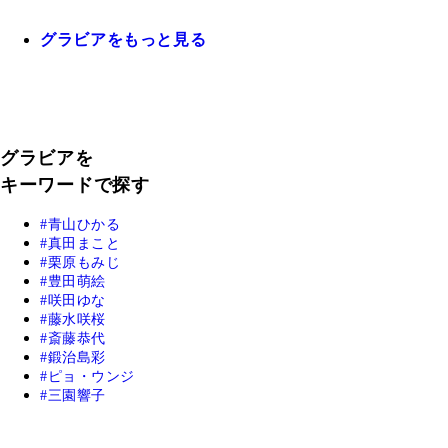
グラビアをもっと見る
グラビアを
キーワードで探す
青山ひかる
真田まこと
栗原もみじ
豊田萌絵
咲田ゆな
藤水咲桜
斎藤恭代
鍛治島彩
ピョ・ウンジ
三園響子