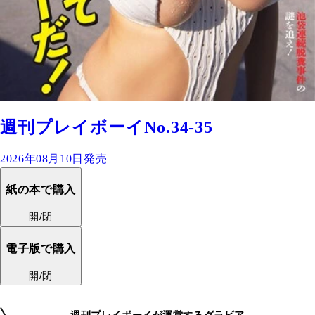
週刊プレイボーイNo.34-35
2026年08月10日発売
紙の本で購入
開/閉
電子版で購入
開/閉