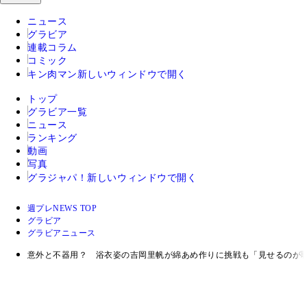
ニュース
グラビア
連載コラム
コミック
キン肉マン
新しいウィンドウで開く
トップ
グラビア一覧
ニュース
ランキング
動画
写真
グラジャパ！
新しいウィンドウで開く
週プレNEWS TOP
グラビア
グラビアニュース
意外と不器用？ 浴衣姿の吉岡里帆が綿あめ作りに挑戦も「見せるのが恥ず