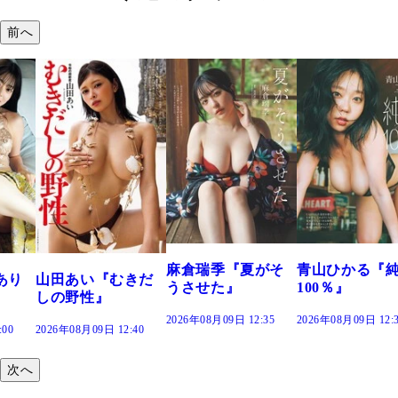
前へ
溝端 葵『も
つの、あお
で。』
2026年08月09日 1
麻倉瑞季『夏がそ
青山ひかる『純度
むきだ
うさせた』
100％』
2026年08月09日 12:35
2026年08月09日 12:30
12:40
次へ