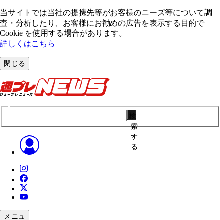
当サイトでは当社の提携先等がお客様のニーズ等について調
査・分析したり、お客様にお勧めの広告を表⽰する⽬的で
Cookie を使⽤する場合があります。
詳しくはこちら
閉じる
検
索
す
る
メニュ