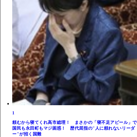
1
頼むから寝てくれ高市総理！ まさかの「寝不足アピール」で
国民も永田町もマジ困惑！ 歴代屈指の"人に頼れないリーダ
ー"が招く国難