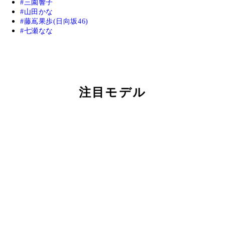
三園響子
山田かな
藤嶌果歩(日向坂46)
七瀬なな
注目モデル