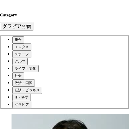
Category
グラビア
開/閉
総合
エンタメ
スポーツ
クルマ
ライフ・文化
社会
政治・国際
経済・ビジネス
IT・科学
グラビア