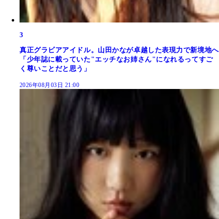
3
真正グラビアアイドル。山田かなが卓越した表現力で新境地へ
「少年誌に載っていた"エッチなお姉さん"になれるってすご
く尊いことだと思う」
2026年08月03日 21:00