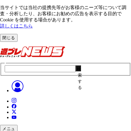
当サイトでは当社の提携先等がお客様のニーズ等について調
査・分析したり、お客様にお勧めの広告を表⽰する⽬的で
Cookie を使⽤する場合があります。
詳しくはこちら
閉じる
検
索
す
る
メニュ