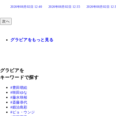
:40
2026年08月02日 12:35
2026年08月02日 12:30
2026年08月02日 12:
次へ
グラビアをもっと見る
グラビアを
キーワードで探す
豊田萌絵
咲田ゆな
藤水咲桜
斎藤恭代
鍛治島彩
ピョ・ウンジ