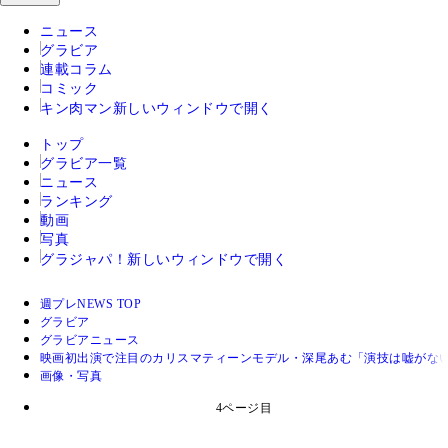
ニュース
グラビア
連載コラム
コミック
キン肉マン
新しいウィンドウで開く
トップ
グラビア一覧
ニュース
ランキング
動画
写真
グラジャパ！
新しいウィンドウで開く
週プレNEWS TOP
グラビア
グラビアニュース
映画初出演で注目のカリスマティーンモデル・深尾あむ「演技は嘘がな
画像・写真
4ページ目