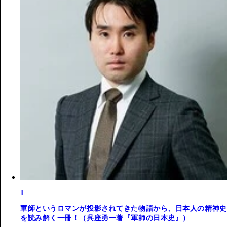
1
軍師というロマンが投影されてきた物語から、日本人の精神史
を読み解く一冊！（呉座勇一著『軍師の日本史』）