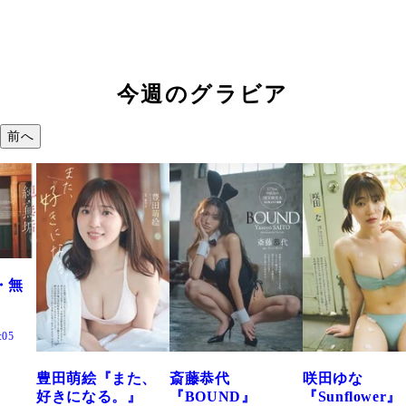
今週のグラビア
前へ
た、
斎藤恭代
咲田ゆな
藤水咲桜『花
』
『BOUND』
『Sunflower』
だまり』