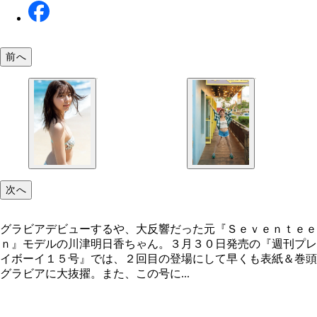
前へ
次へ
グラビアデビューするや、大反響だった元『Ｓｅｖｅｎｔｅｅ
ｎ』モデルの川津明日香ちゃん。３月３０日発売の『週刊プレ
イボーイ１５号』では、２回目の登場にして早くも表紙＆巻頭
グラビアに大抜擢。また、この号に...