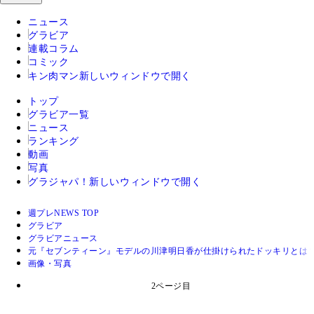
ニュース
グラビア
連載コラム
コミック
キン肉マン
新しいウィンドウで開く
トップ
グラビア一覧
ニュース
ランキング
動画
写真
グラジャパ！
新しいウィンドウで開く
週プレNEWS TOP
グラビア
グラビアニュース
元『セブンティーン』モデルの川津明日香が仕掛けられたドッキリとは？「
画像・写真
2ページ目