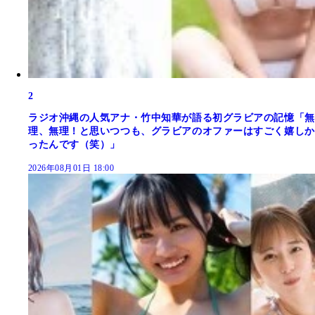
2
ラジオ沖縄の人気アナ・竹中知華が語る初グラビアの記憶「無
理、無理！と思いつつも、グラビアのオファーはすごく嬉しか
ったんです（笑）」
2026年08月01日 18:00