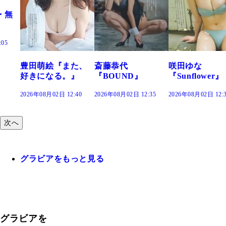
た、
斎藤恭代
咲田ゆな
藤水咲桜『花
』
『BOUND』
『Sunflower』
だまり』
:40
2026年08月02日 12:35
2026年08月02日 12:30
2026年08月02日 12:
次へ
グラビアをもっと見る
グラビアを