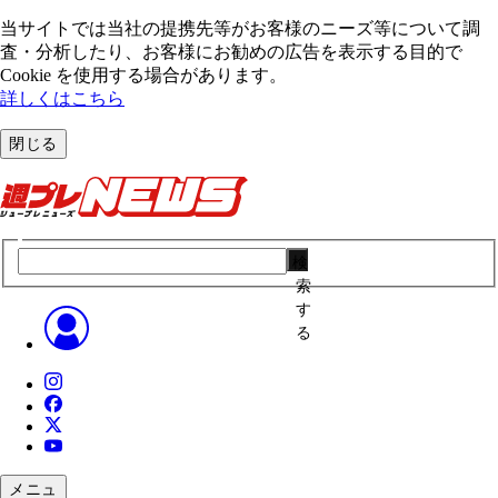
当サイトでは当社の提携先等がお客様のニーズ等について調
査・分析したり、お客様にお勧めの広告を表⽰する⽬的で
Cookie を使⽤する場合があります。
詳しくはこちら
閉じる
検
索
す
る
メニュ