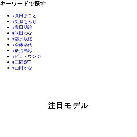
キーワードで探す
真田まこと
栗原もみじ
豊田萌絵
咲田ゆな
藤水咲桜
斎藤恭代
鍛治島彩
ピョ・ウンジ
三園響子
山田かな
注目モデル