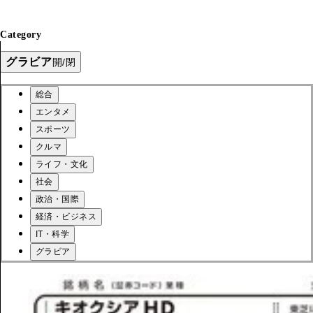
Category
グラビア
開/閉
総合
エンタメ
スポーツ
クルマ
ライフ・文化
社会
政治・国際
経済・ビジネス
IT・科学
グラビア