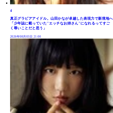
4
真正グラビアアイドル。山田かなが卓越した表現力で新境地へ
「少年誌に載っていた"エッチなお姉さん"になれるってすご
く尊いことだと思う」
2026年08月03日 21:00