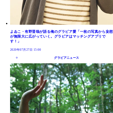
よゐこ・有野晋哉が語る俺のグラビア愛「一枚の写真から妄想
が無限大に広がっていく。グラビアはマッチングアプリで
す！」
2020年07月27日 15:00
グラビアニュース