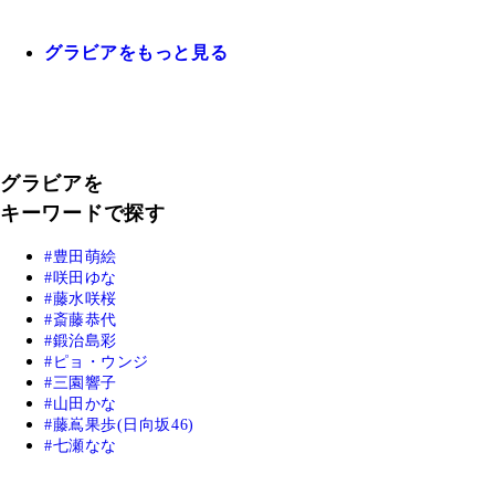
グラビアをもっと見る
グラビアを
キーワードで探す
豊田萌絵
咲田ゆな
藤水咲桜
斎藤恭代
鍛治島彩
ピョ・ウンジ
三園響子
山田かな
藤嶌果歩(日向坂46)
七瀬なな