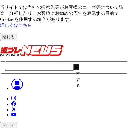
当サイトでは当社の提携先等がお客様のニーズ等について調
査・分析したり、お客様にお勧めの広告を表⽰する⽬的で
Cookie を使⽤する場合があります。
詳しくはこちら
閉じる
検
索
す
る
メニュ