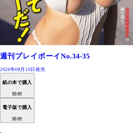
週刊プレイボーイNo.34-35
2026年08月10日発売
紙の本で購入
開/閉
電子版で購入
開/閉