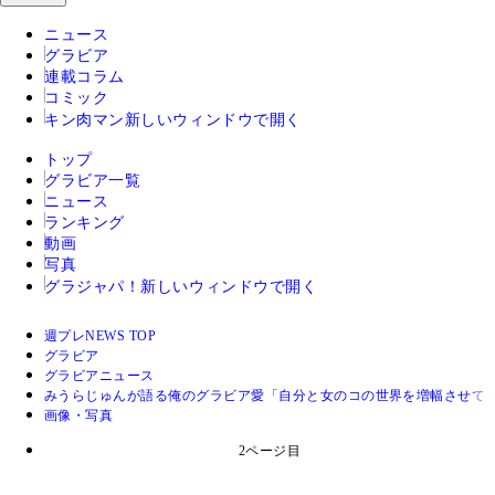
ニュース
グラビア
連載コラム
コミック
キン肉マン
新しいウィンドウで開く
トップ
グラビア一覧
ニュース
ランキング
動画
写真
グラジャパ！
新しいウィンドウで開く
週プレNEWS TOP
グラビア
グラビアニュース
みうらじゅんが語る俺のグラビア愛「自分と女のコの世界を増幅させて
画像・写真
2ページ目