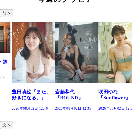
前へ
た、
斎藤恭代
咲田ゆな
藤水咲桜『花
』
『BOUND』
『Sunflower』
だまり』
:40
2026年08月02日 12:35
2026年08月02日 12:30
2026年08月02日 12:
次へ