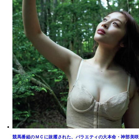
競馬番組のＭＣに抜擢された、バラエティの大本命・神部美咲