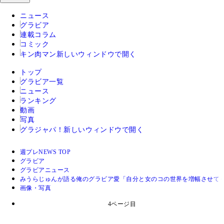
ニュース
グラビア
連載コラム
コミック
キン肉マン
新しいウィンドウで開く
トップ
グラビア一覧
ニュース
ランキング
動画
写真
グラジャパ！
新しいウィンドウで開く
週プレNEWS TOP
グラビア
グラビアニュース
みうらじゅんが語る俺のグラビア愛「自分と女のコの世界を増幅させて
画像・写真
4ページ目