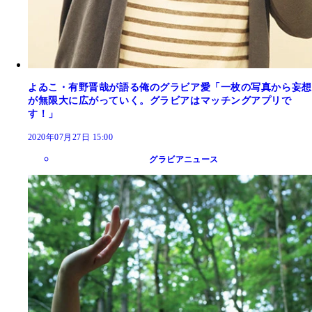
よゐこ・有野晋哉が語る俺のグラビア愛「一枚の写真から妄想
が無限大に広がっていく。グラビアはマッチングアプリで
す！」
2020年07月27日 15:00
グラビアニュース