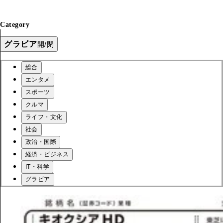
Category
グラビア
開/閉
総合
エンタメ
スポーツ
クルマ
ライフ・文化
社会
政治・国際
経済・ビジネス
IT・科学
グラビア