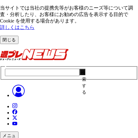
当サイトでは当社の提携先等がお客様のニーズ等について調
査・分析したり、お客様にお勧めの広告を表⽰する⽬的で
Cookie を使⽤する場合があります。
詳しくはこちら
閉じる
検
索
す
る
メニュ