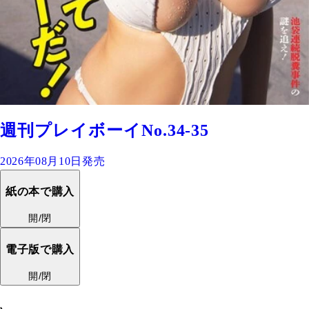
週刊プレイボーイNo.34-35
2026年08月10日発売
紙の本で購入
開/閉
電子版で購入
開/閉