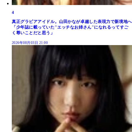
4
真正グラビアアイドル。山田かなが卓越した表現力で新境地へ
「少年誌に載っていた"エッチなお姉さん"になれるってすご
く尊いことだと思う」
2026年08月03日 21:00