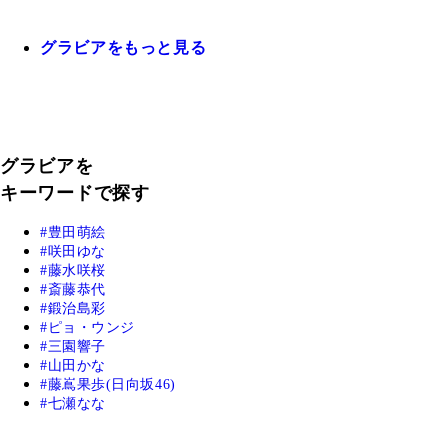
グラビアをもっと見る
グラビアを
キーワードで探す
豊田萌絵
咲田ゆな
藤水咲桜
斎藤恭代
鍛治島彩
ピョ・ウンジ
三園響子
山田かな
藤嶌果歩(日向坂46)
七瀬なな