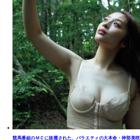
競馬番組のＭＣに抜擢された、バラエティの大本命・神部美咲