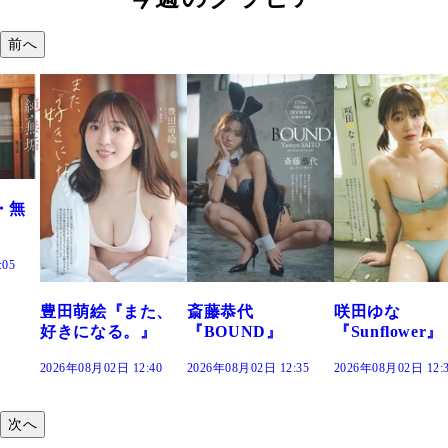
前へ
た、
斎藤恭代
咲田ゆな
藤水咲桜『花
』
『BOUND』
『Sunflower』
だまり』
:40
2026年08月02日 12:35
2026年08月02日 12:30
2026年08月02日 12:
次へ