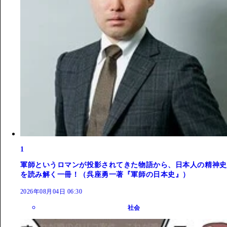
1
軍師というロマンが投影されてきた物語から、日本人の精神史
を読み解く一冊！（呉座勇一著『軍師の日本史』）
2026年08月04日 06:30
社会