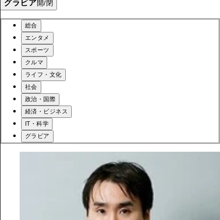
グラビア
開/閉
総合
エンタメ
スポーツ
クルマ
ライフ・文化
社会
政治・国際
経済・ビジネス
IT・科学
グラビア