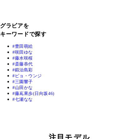
グラビアを
キーワードで探す
豊田萌絵
咲田ゆな
藤水咲桜
斎藤恭代
鍛治島彩
ピョ・ウンジ
三園響子
山田かな
藤嶌果歩(日向坂46)
七瀬なな
注目モデル