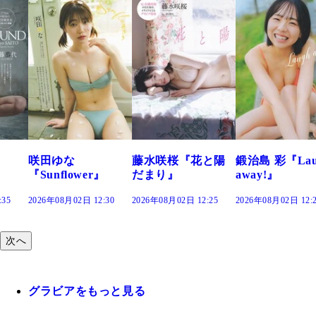
咲田ゆな
藤水咲桜『花と陽
鍛治島 彩『Lau
『Sunflower』
だまり』
away!』
:35
2026年08月02日 12:30
2026年08月02日 12:25
2026年08月02日 12:
次へ
グラビアをもっと見る