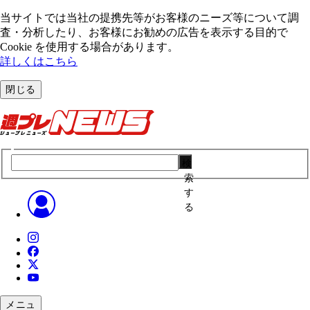
当サイトでは当社の提携先等がお客様のニーズ等について調
査・分析したり、お客様にお勧めの広告を表⽰する⽬的で
Cookie を使⽤する場合があります。
詳しくはこちら
閉じる
検
索
す
る
メニュ