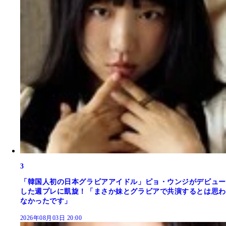
3
「韓国人初の日本グラビアアイドル」ピョ・ウンジがデビュー
した週プレに凱旋！「まさか妹とグラビアで共演するとは思わ
なかったです」
2026年08月03日 20:00