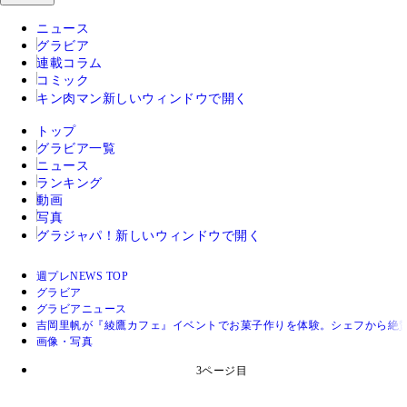
ニュース
グラビア
連載コラム
コミック
キン肉マン
新しいウィンドウで開く
トップ
グラビア一覧
ニュース
ランキング
動画
写真
グラジャパ！
新しいウィンドウで開く
週プレNEWS TOP
グラビア
グラビアニュース
吉岡里帆が『綾鷹カフェ』イベントでお菓子作りを体験。シェフから絶
画像・写真
3ページ目