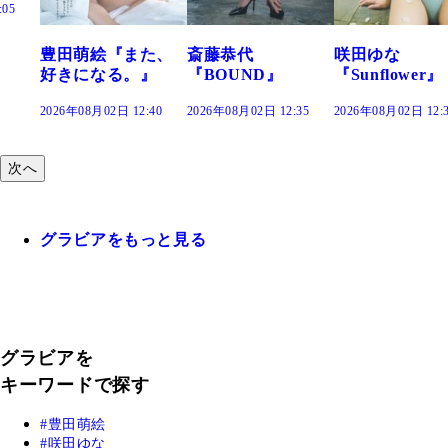
た、
斎藤恭代
咲田ゆな
藤水咲桜『花
』
『BOUND』
『Sunflower』
だまり』
:40
2026年08月02日 12:35
2026年08月02日 12:30
2026年08月02日 12:
次へ
グラビアをもっと見る
グラビアを
キーワードで探す
豊田萌絵
咲田ゆな