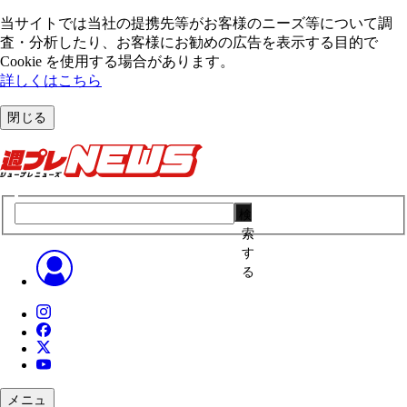
当サイトでは当社の提携先等がお客様のニーズ等について調
査・分析したり、お客様にお勧めの広告を表⽰する⽬的で
Cookie を使⽤する場合があります。
詳しくはこちら
閉じる
検
索
す
る
メニュ