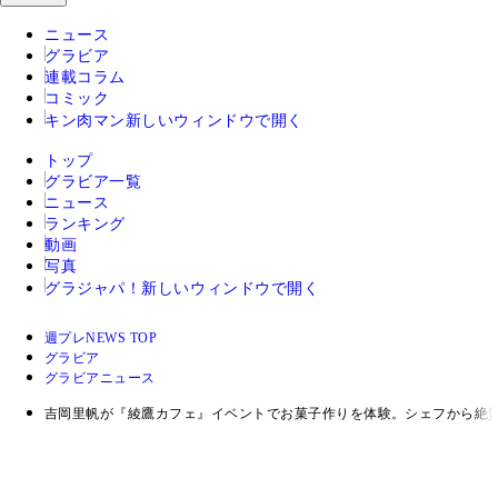
ニュース
グラビア
連載コラム
コミック
キン肉マン
新しいウィンドウで開く
トップ
グラビア一覧
ニュース
ランキング
動画
写真
グラジャパ！
新しいウィンドウで開く
週プレNEWS TOP
グラビア
グラビアニュース
吉岡里帆が『綾鷹カフェ』イベントでお菓子作りを体験。シェフから絶