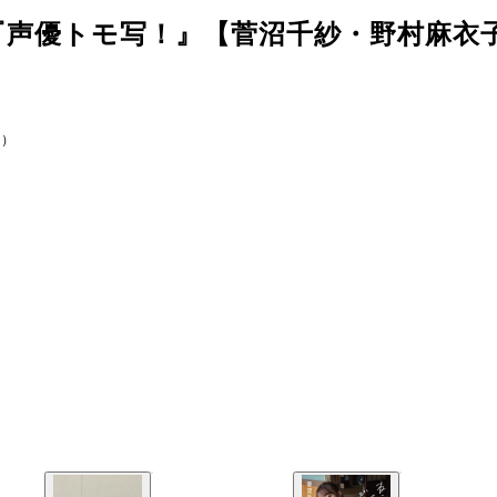
『声優トモ写！』【菅沼千紗・野村麻衣
Ｒ）