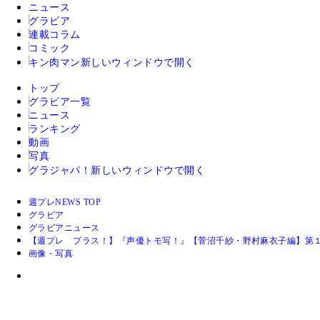
ニュース
グラビア
連載コラム
コミック
キン肉マン
新しいウィンドウで開く
トップ
グラビア一覧
ニュース
ランキング
動画
写真
グラジャパ！
新しいウィンドウで開く
週プレNEWS TOP
グラビア
グラビアニュース
【週プレ プラス！】『声優トモ写！』【菅沼千紗・野村麻衣子編】第
画像・写真