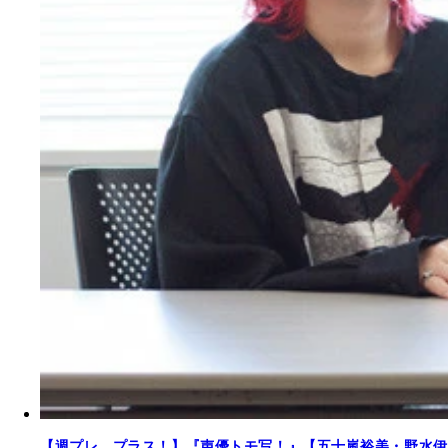
【週プレ プラス！】『声優トモ写！』【五十嵐裕美・野水伊