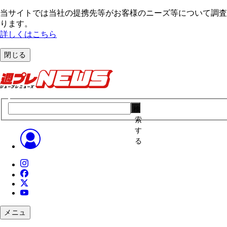
当サイトでは当社の提携先等がお客様のニーズ等について調査・
ります。
詳しくはこちら
閉じる
検
索
す
る
メニュ