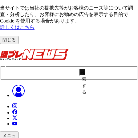
当サイトでは当社の提携先等がお客様のニーズ等について調
査・分析したり、お客様にお勧めの広告を表⽰する⽬的で
Cookie を使⽤する場合があります。
詳しくはこちら
閉じる
検
索
す
る
メニュ