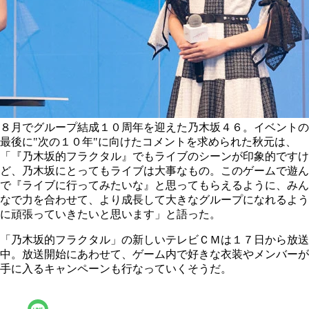
８月でグループ結成１０周年を迎えた乃木坂４６。イベントの
最後に"次の１０年"に向けたコメントを求められた秋元は、
「『乃木坂的フラクタル』でもライブのシーンが印象的ですけ
ど、乃木坂にとってもライブは大事なもの。このゲームで遊ん
で『ライブに行ってみたいな』と思ってもらえるように、みん
なで力を合わせて、より成長して大きなグループになれるよう
に頑張っていきたいと思います」と語った。
「乃木坂的フラクタル」の新しいテレビＣＭは１７日から放送
中。放送開始にあわせて、ゲーム内で好きな衣装やメンバーが
手に入るキャンペーンも行なっていくそうだ。