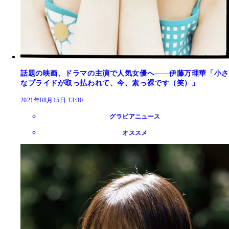
話題の映画、ドラマの主演で人気女優へ――伊藤万理華「小さ
なプライドが取っ払われて、今、素っ裸です（笑）」
2021年08月15日 13:30
グラビアニュース
オススメ