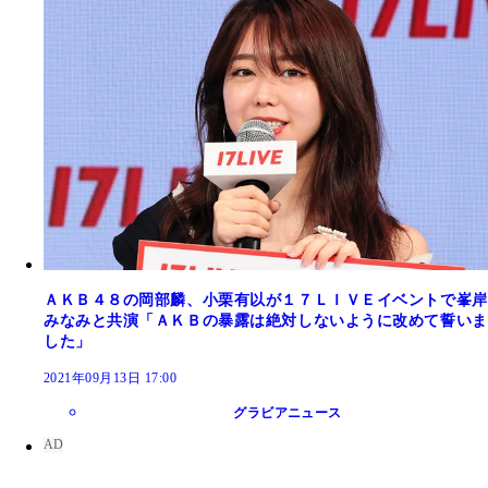
ＡＫＢ４８の岡部麟、小栗有以が１７ＬＩＶＥイベントで峯岸
みなみと共演「ＡＫＢの暴露は絶対しないように改めて誓いま
した」
2021年09月13日 17:00
グラビアニュース