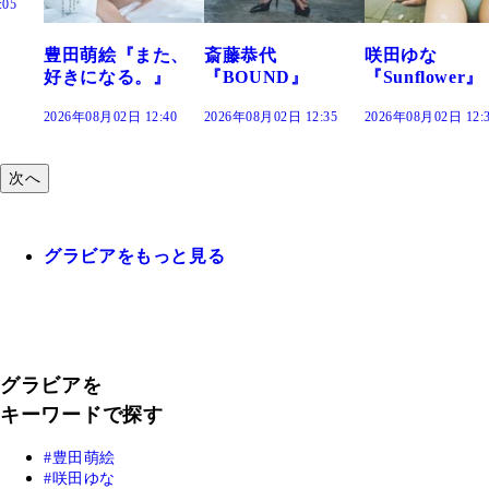
た、
斎藤恭代
咲田ゆな
藤水咲桜『花
』
『BOUND』
『Sunflower』
だまり』
:40
2026年08月02日 12:35
2026年08月02日 12:30
2026年08月02日 12:
次へ
グラビアをもっと見る
グラビアを
キーワードで探す
豊田萌絵
咲田ゆな