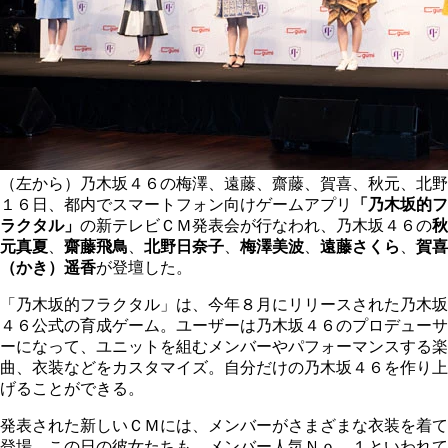
（左から）乃木坂４６の梅澤、遠藤、齋藤、賀喜、秋元、北野
１６日、都内でスマートフォン向けゲームアプリ
「乃木坂的フ
ラクタル」
の新テレビＣＭ発表会が行なわれ、乃木坂４６の
秋
元真夏
、
齋藤飛鳥
、
北野日奈子
、
梅澤美波
、
遠藤さくら
、
賀喜
（かき）遥香
が登壇した。
「乃木坂的フラクタル」は、今年８月にリリースされた乃木坂
４６公式の育成ゲーム。ユーザーは乃木坂４６のプロデューサ
ーになって、ユニットを組むメンバーやパフォーマンスする楽
曲、衣装などをカスタマイズ。自分だけの乃木坂４６を作り上
げることができる。
発表された新しいＣＭには、メンバーがさまざまな衣装を着て
登場。この日の彼女たちも、メンバー人気Ｎｏ．１といわれて