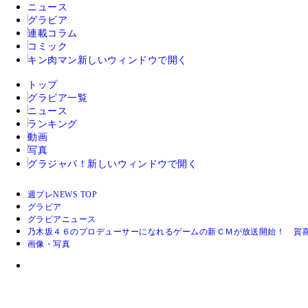
ニュース
グラビア
連載コラム
コミック
キン肉マン
新しいウィンドウで開く
トップ
グラビア一覧
ニュース
ランキング
動画
写真
グラジャパ！
新しいウィンドウで開く
週プレNEWS TOP
グラビア
グラビアニュース
乃木坂４６のプロデューサーになれるゲームの新ＣＭが放送開始！ 賀
画像・写真