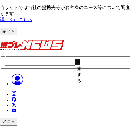
当サイトでは当社の提携先等がお客様のニーズ等について調査・
ります。
詳しくはこちら
閉じる
検
索
す
る
メニュ