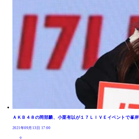
ＡＫＢ４８の岡部麟、小栗有以が１７ＬＩＶＥイベントで峯岸
2021年09月13日 17:00