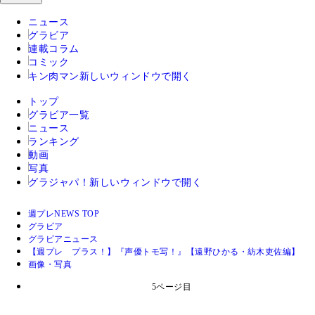
ニュース
グラビア
連載コラム
コミック
キン肉マン
新しいウィンドウで開く
トップ
グラビア一覧
ニュース
ランキング
動画
写真
グラジャパ！
新しいウィンドウで開く
週プレNEWS TOP
グラビア
グラビアニュース
【週プレ プラス！】『声優トモ写！』【遠野ひかる・紡木吏佐編】
画像・写真
5ページ目