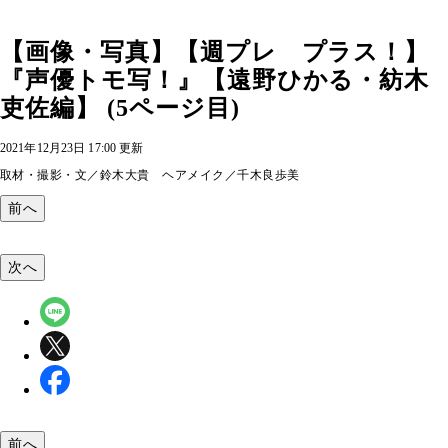
【画像・写真】【週プレ プラス！】
『声優トモ写！』【遠野ひかる・紡木
吏佐編】 (5ページ目)
2021年12月23日 17:00 更新
取材・撮影・文／鈴木大貴 ヘアメイク／千木良歩美
前へ
次へ
前へ