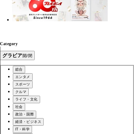
Category
グラビア
開/閉
総合
エンタメ
スポーツ
クルマ
ライフ・文化
社会
政治・国際
経済・ビジネス
IT・科学