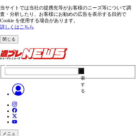
当サイトでは当社の提携先等がお客様のニーズ等について調
査・分析したり、お客様にお勧めの広告を表⽰する⽬的で
Cookie を使⽤する場合があります。
詳しくはこちら
閉じる
検
索
す
る
メニュ