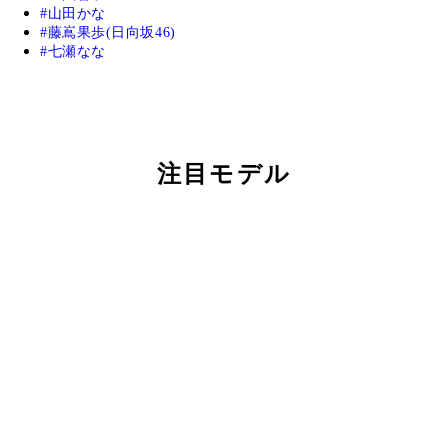
山田かな
藤嶌果歩(日向坂46)
七瀬なな
注目モデル