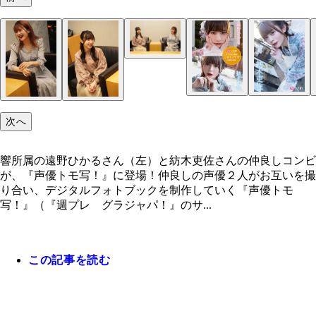
次へ
響所属の遠野ひかるさん（左）と紡木吏佐さんの仲良しコンビ
が、『声優トモ写！』に登場！仲良しの声優２人がお互いを撮
り合い、デジタルフォトブックを制作していく『声優トモ
写！』（『週プレ グラジャパ！』のサ...
この記事を読む
【デジタル限定】遠野ひかる＆紡木吏佐フォトブッ
【デジタル限定】紡木吏佐フォトブック「つむと。
【デジタル限定】遠野ひかるフォトブック「とのと
特装合本版～ 価格／１７６０円（税込）
影／遠野ひかる 価格／８８０円（税込）
撮影／紡木吏佐 価格／８８０円（税込）