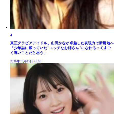
4
真正グラビアアイドル。山田かなが卓越した表現力で新境地へ
「少年誌に載っていた"エッチなお姉さん"になれるってすご
く尊いことだと思う」
2026年08月03日 21:00