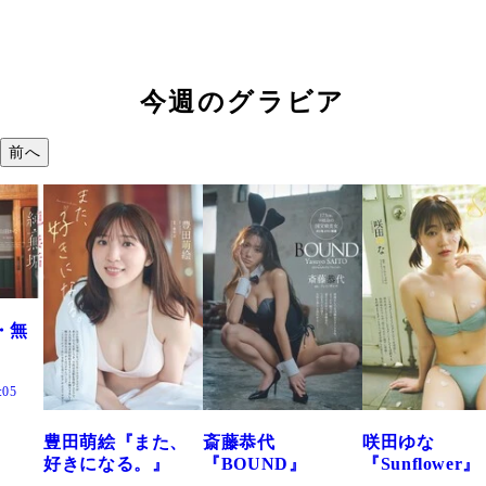
今週のグラビア
前へ
・無
:05
豊田萌絵『また、
斎藤恭代
咲田ゆな
好きになる。』
『BOUND』
『Sunflower』