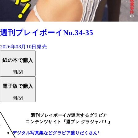
週刊プレイボーイNo.34-35
2026年08月10日発売
紙の本で購入
開/閉
電子版で購入
開/閉
週刊プレイボーイが運営するグラビア
コンテンツサイト『週プレ グラジャパ！』
デジタル写真集などグラビア盛りだくさん!