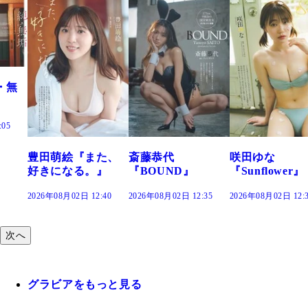
・無
:05
豊田萌絵『また、
斎藤恭代
咲田ゆな
好きになる。』
『BOUND』
『Sunflower』
2026年08月02日 12:40
2026年08月02日 12:35
2026年08月02日 12:
次へ
グラビアをもっと見る