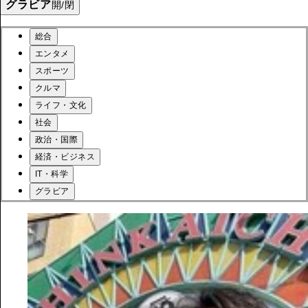
グラビア
開/閉
総合
エンタメ
スポーツ
クルマ
ライフ・文化
社会
政治・国際
経済・ビジネス
IT・科学
グラビア