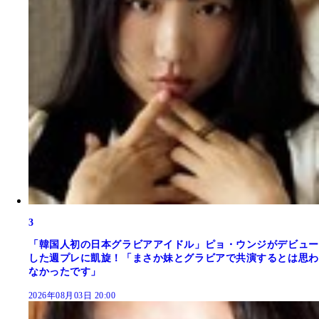
3
「韓国人初の日本グラビアアイドル」ピョ・ウンジがデビュー
した週プレに凱旋！「まさか妹とグラビアで共演するとは思わ
なかったです」
2026年08月03日 20:00