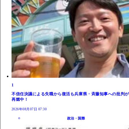
1
不信任決議による失職から復活も兵庫県・斉藤知事への批判が
再燃中！
2026年08月07日 07:30
政治・国際