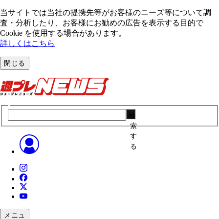
当サイトでは当社の提携先等がお客様のニーズ等について調
査・分析したり、お客様にお勧めの広告を表⽰する⽬的で
Cookie を使⽤する場合があります。
詳しくはこちら
閉じる
検
索
す
る
メニュ