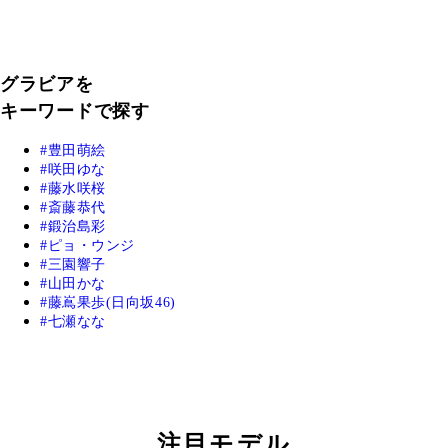
グラビアを
キーワードで探す
豊田萌絵
咲田ゆな
藤水咲桜
斎藤恭代
鍛治島彩
ピョ・ウンジ
三園響子
山田かな
藤嶌果歩(日向坂46)
七瀬なな
注目モデル