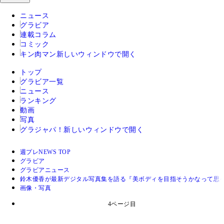
ニュース
グラビア
連載コラム
コミック
キン肉マン
新しいウィンドウで開く
トップ
グラビア一覧
ニュース
ランキング
動画
写真
グラジャパ！
新しいウィンドウで開く
週プレNEWS TOP
グラビア
グラビアニュース
鈴木優香が最新デジタル写真集を語る『美ボディを目指そうかなって思
画像・写真
4ページ目