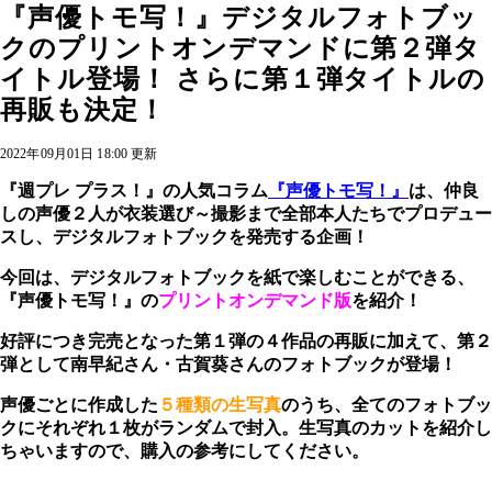
『声優トモ写！』デジタルフォトブッ
クのプリントオンデマンドに第２弾タ
イトル登場！ さらに第１弾タイトルの
再販も決定！
2022年09月01日 18:00 更新
『週プレ プラス！』の人気コラム
『声優トモ写！』
は、仲良
しの声優２人が衣装選び～撮影まで全部本人たちでプロデュー
スし、デジタルフォトブックを発売する企画！
今回は、デジタルフォトブックを紙で楽しむことができる、
『声優トモ写！』の
プリントオンデマンド版
を紹介！
好評につき完売となった第１弾の４作品の再販に加えて、第２
弾として南早紀さん・古賀葵さんのフォトブックが登場！
声優ごとに作成した
５種類の生写真
のうち、全てのフォトブッ
クにそれぞれ１枚がランダムで封入。生写真のカットを紹介し
ちゃいますので、購入の参考にしてください。