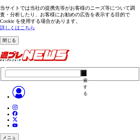
当サイトでは当社の提携先等がお客様のニーズ等について調
査・分析したり、お客様にお勧めの広告を表⽰する⽬的で
Cookie を使⽤する場合があります。
詳しくはこちら
閉じる
検
索
す
る
メニュ