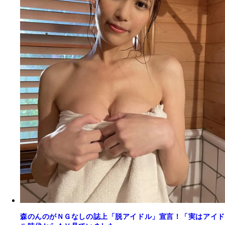
森のんのがＮＧなしの誌上「脱アイドル」宣言！「実はアイド