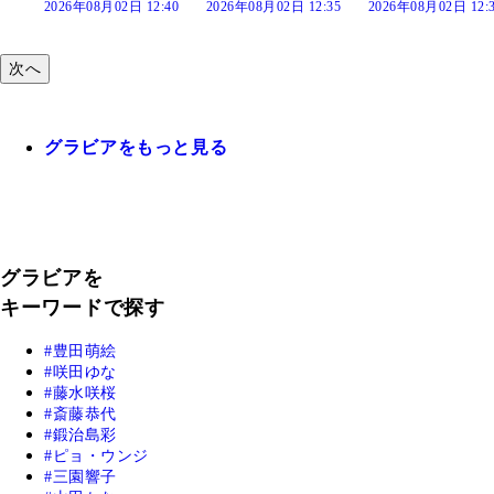
:40
2026年08月02日 12:35
2026年08月02日 12:30
2026年08月02日 12:
次へ
グラビアをもっと見る
グラビアを
キーワードで探す
豊田萌絵
咲田ゆな
藤水咲桜
斎藤恭代
鍛治島彩
ピョ・ウンジ
三園響子