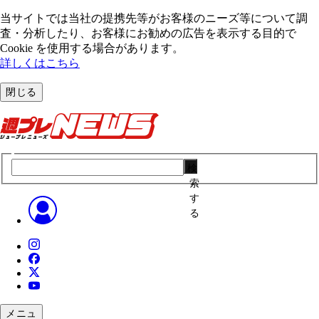
当サイトでは当社の提携先等がお客様のニーズ等について調
査・分析したり、お客様にお勧めの広告を表⽰する⽬的で
Cookie を使⽤する場合があります。
詳しくはこちら
閉じる
検
索
す
る
メニュ