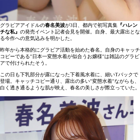
グラビアアイドルの
春名美波
が3日、都内で初写真集
『ハレン
チな私』
の発売イベント記者会見を開催。自身、最大露出とな
る今作への意気込みを明かした。
昨年から本格的にグラビア活動を始めた春名。自身のキャッチ
コピーである"日本一変態水着が似合うお嬢様"は雑誌のグラビ
アで付けられたそう。
この日も下乳部分が露になった下着風水着に、細いTバックで
登場。キャッチコピー通り、露出の多い"変態水着"ながらも、
白く透き通るような肌が映え、春名の美しさが際立っていた。