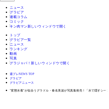
ニュース
グラビア
連載コラム
コミック
キン肉マン
新しいウィンドウで開く
トップ
グラビア一覧
ニュース
ランキング
動画
写真
グラジャパ！
新しいウィンドウで開く
週プレNEWS TOP
グラビア
グラビアニュース
"変態水着"が似合うグラドル・春名美波が写真集発売！「水で隠すシー