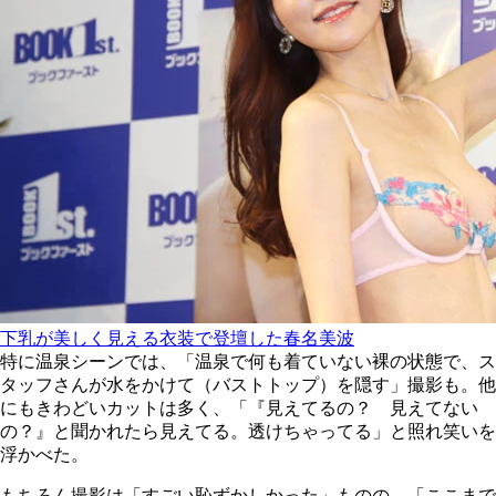
下乳が美しく見える衣装で登壇した春名美波
特に温泉シーンでは、「温泉で何も着ていない裸の状態で、ス
タッフさんが水をかけて（バストトップ）を隠す」撮影も。他
にもきわどいカットは多く、「『見えてるの？ 見えてない
の？』と聞かれたら見えてる。透けちゃってる」と照れ笑いを
浮かべた。
もちろん撮影は「すごい恥ずかしかった」ものの、「ここまで