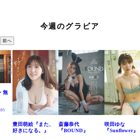
今週のグラビア
前へ
た、
斎藤恭代
咲田ゆな
藤水咲桜『花
』
『BOUND』
『Sunflower』
だまり』