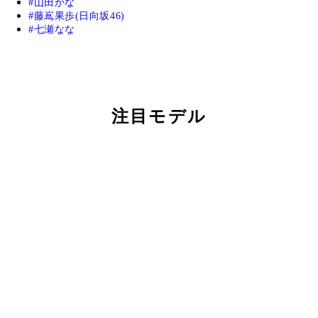
山田かな
藤嶌果歩(日向坂46)
七瀬なな
注目モデル