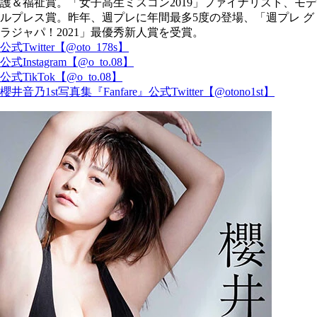
護＆福祉賞。「女子高生ミスコン2019」ファイナリスト、モデ
ルプレス賞。昨年、週プレに年間最多5度の登場、「週プレ グ
ラジャパ！2021」最優秀新人賞を受賞。
公式Twitter【@oto_178s】
公式Instagram【@o_to.08】
公式TikTok【@o_to.08】
櫻井音乃1st写真集『Fanfare』公式Twitter【@otono1st】