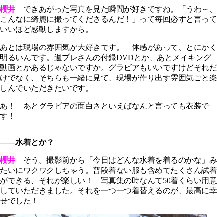
櫻井
できあがった写真を見た瞬間が好きですね。「うわ～、
こんなに綺麗に撮ってくださるんだ！」って毎回必ずと言って
いいほど感動しますから。
あとは現場の雰囲気が大好きです。一体感があって、とにかく
明るいんです。週プレさんの付録DVDとか、あとメイキング
動画とかあるじゃないですか。グラビアもいいですけどそれだ
けでなく、そちらも一緒に見て、現場が作り出す雰囲気ごと楽
しんでいただきたいです。
あ！ あとグラビアの面白さといえばなんと言っても衣装で
す！
――水着とか？
櫻井
そう。撮影前から「今日はどんな水着を着るのかな」み
たいにワクワクしちゃう。普段着ない服も含めてたくさん試着
ができる、それが楽しい！ 写真集の時なんて50着くらい用意
していただきました。それを一つ一つ着替えるのが、最高に幸
せでした！