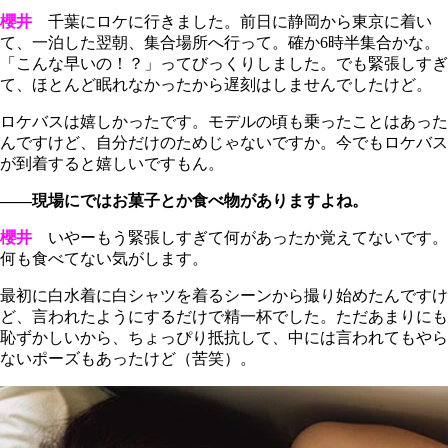
櫻井
千葉にロケに行きました。前日に静岡から東京に着い
て、一泊した翌朝、集合場所へ行って。確か6時半集合かな。
「こんな早いの！？」ってびっくりしました。でも緊張しすぎ
て、ほとんど眠れなかったから遅刻はしませんでしたけど。
ロケバスは嬉しかったです。モデルの頃も乗ったことはあった
んですけど、自分だけのためじゃないですか。今でもロケバス
が到着すると嬉しいですもん。
――現場にではお菓子とか食べ物がありますよね。
櫻井
いやーもう緊張しすぎて何があったか覚えてないです。
何も食べてない気がします。
最初に白水着に白シャツを着るシーンから撮り始めたんですけ
ど、言われたようにするだけで精一杯でした。ただあまりにも
恥ずかしいから、ちょっぴり抵抗して、中には言われてもやら
ないポーズもあったけど（苦笑）。