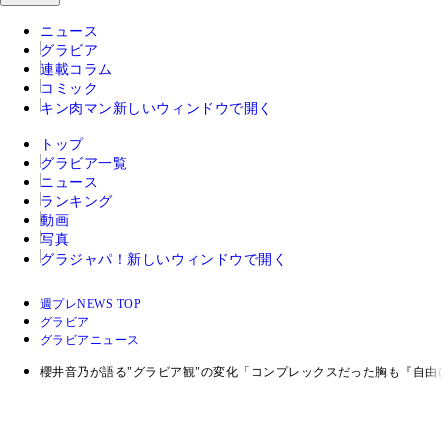
ニュース
グラビア
連載コラム
コミック
キン肉マン
新しいウィンドウで開く
トップ
グラビア一覧
ニュース
ランキング
動画
写真
グラジャパ！
新しいウィンドウで開く
週プレNEWS TOP
グラビア
グラビアニュース
櫻井音乃が語る"グラビア観"の変化「コンプレックスだった胸も『自由