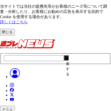
当サイトでは当社の提携先等がお客様のニーズ等について調
査・分析したり、お客様にお勧めの広告を表⽰する⽬的で
Cookie を使⽤する場合があります。
詳しくはこちら
閉じる
検
索
す
る
メニュ