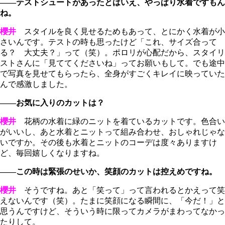
――テストシュートがあったとはいえ、やっぱり水着ですもん
ね。
櫻井
スタイルを良く見せるためもあって、とにかく水着が小
さいんです。テストの時も思ったけど「これ、サイズ合って
る？ 大丈夫？」って（笑）。ポロリが心配だから、スタイリ
ストさんに「見ててくださいね」ってお願いもして。でも途中
で写真を見せてもらったら、全身がすごくキレイに映っていた
んで感激しました。
――お気に入りのカットは？
櫻井
花柄の水着に緑のニットを着ているカットです。色合い
がいいし、あと水着とニットって組み合わせ、おしゃれじゃな
いですか。その後も水着とニットのコーデは度々ありますけ
ど、毎回嬉しくなりますね。
――この時は緊張のせいか、笑顔のカットは控えめですね。
櫻井
そうですね。あと「笑って」って言われるとかえって笑
えないんです（笑）。たまに笑顔になる瞬間に、「今だ！」と
思うんですけど、そういう時に限ってカメラがまわってなかっ
たりして。