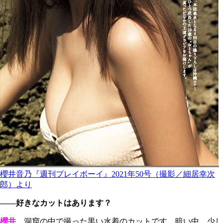
櫻井音乃『週刊プレイボーイ』2021年50号（撮影／細居幸次
郎）より
――好きなカットはあります？
櫻井
洞窟の中で撮った黒い水着のカットです。暗い中、少し