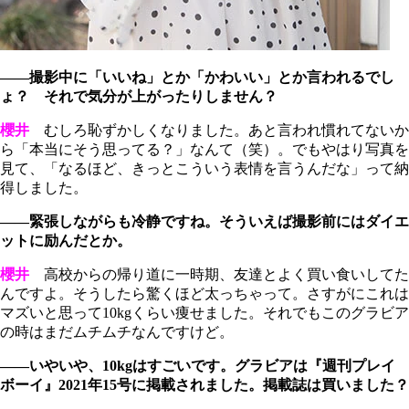
――撮影中に「いいね」とか「かわいい」とか言われるでし
ょ？ それで気分が上がったりしません？
櫻井
むしろ恥ずかしくなりました。あと言われ慣れてないか
ら「本当にそう思ってる？」なんて（笑）。でもやはり写真を
見て、「なるほど、きっとこういう表情を言うんだな」って納
得しました。
――緊張しながらも冷静ですね。そういえば撮影前にはダイエ
ットに励んだとか。
櫻井
高校からの帰り道に一時期、友達とよく買い食いしてた
んですよ。そうしたら驚くほど太っちゃって。さすがにこれは
マズいと思って10kgくらい痩せました。それでもこのグラビア
の時はまだムチムチなんですけど。
――いやいや、10kgはすごいです。グラビアは『週刊プレイ
ボーイ』2021年15号に掲載されました。掲載誌は買いました？