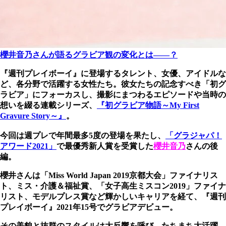
櫻井音乃さんが語るグラビア観の変化とは――？
『週刊プレイボーイ』に登場するタレント、女優、アイドルな
ど、各分野で活躍する女性たち。彼女たちの記念すべき「初グ
ラビア」にフォーカスし、撮影にまつわるエピソードや当時の
想いを綴る連載シリーズ、
『初グラビア物語～My First
Gravure Story～』
。
今回は週プレで年間最多5度の登場を果たし、
「グラジャパ！
アワード2021」
で最優秀新人賞を受賞した
櫻井音乃
さんの後
編。
櫻井さんは「Miss World Japan 2019京都大会」ファイナリス
ト、ミス・介護＆福祉賞、「女子高生ミスコン2019」ファイナ
リスト、モデルプレス賞など輝かしいキャリアを経て、『週刊
プレイボーイ』2021年15号でグラビアデビュー。
その美貌と抜群のスタイルは大反響を呼び、たちまち大活躍。