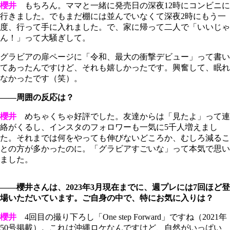
櫻井
もちろん。ママと一緒に発売日の深夜12時にコンビニに
行きました。でもまだ棚には並んでいなくて深夜2時にもう一
度、行って手に入れました。で、家に帰って二人で「いいじゃ
ん！」って大騒ぎして。
グラビアの扉ページに「令和、最大の衝撃デビュー」って書い
てあったんですけど、それも嬉しかったです。興奮して、眠れ
なかったです（笑）。
――周囲の反応は？
櫻井
めちゃくちゃ好評でした。友達からは「見たよ」って連
絡がくるし、インスタのフォロワーも一気に5千人増えまし
た。それまでは何をやっても伸びないどころか、むしろ減るこ
との方が多かったのに。「グラビアすごいな」って本気で思い
ました。
――櫻井さんは、2023年3月現在までに、週プレには7回ほど登
場いただいています。ご自身の中で、特にお気に入りは？
櫻井
4回目の撮り下ろし「One step Forward」ですね（2021年
50号掲載）。これは沖縄ロケなんですけど、自然がいっぱい