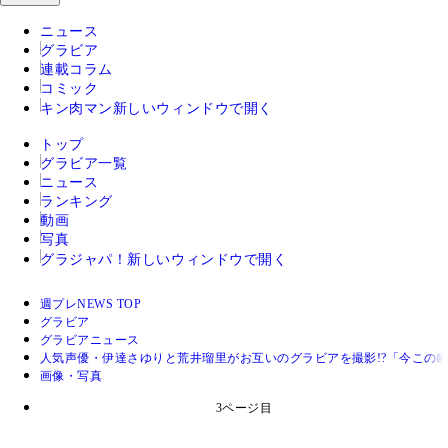
ニュース
グラビア
連載コラム
コミック
キン肉マン
新しいウィンドウで開く
トップ
グラビア一覧
ニュース
ランキング
動画
写真
グラジャパ！
新しいウィンドウで開く
週プレNEWS TOP
グラビア
グラビアニュース
人気声優・伊達さゆりと荒井瑠里がお互いのグラビアを撮影!?「今この
画像・写真
3ページ目