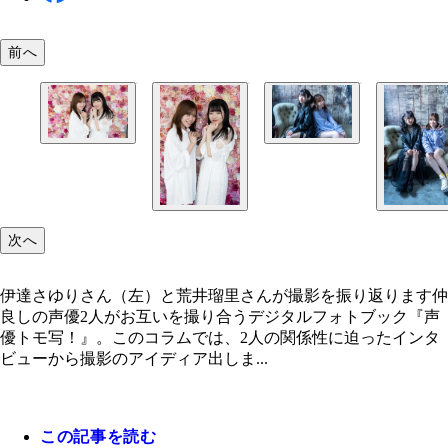
前へ
伊達さゆりと荒井瑠里
伊達さゆりと荒井瑠里
次へ
伊達さゆりさん（左）と荒井瑠里さんが撮影を振り返ります仲
良しの声優2人がお互いを撮り合うデジタルフォトブック『声
優トモ写！』。このコラムでは、2人の関係性に迫ったインタ
ビューから撮影のアイディア出しま...
この記事を読む