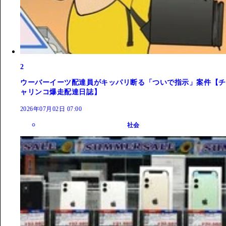
2
ウーバーイーツ配達員がキッパリ断る「ついで指示」案件【チ
ャリンコ爆走配達日誌】
2026年07月02日 07:00
社会