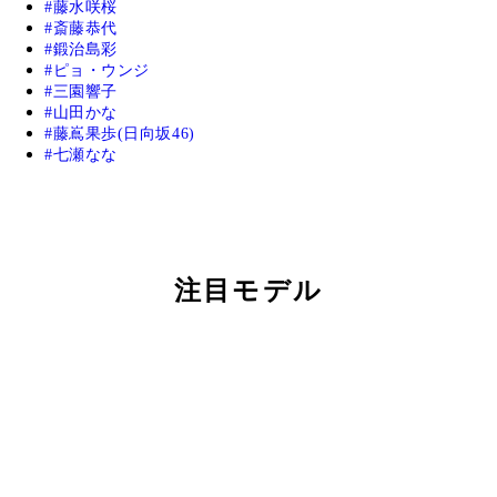
藤水咲桜
斎藤恭代
鍛治島彩
ピョ・ウンジ
三園響子
山田かな
藤嶌果歩(日向坂46)
七瀬なな
注目モデル