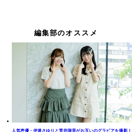
伊達さゆりと荒井瑠里
伊達さゆりと荒井瑠里
編集部のオススメ
人気声優・伊達さゆりと荒井瑠里がお互いのグラビアを撮影！