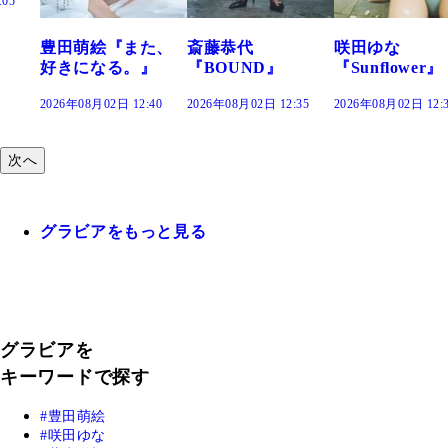
た、
斎藤恭代
咲田ゆな
藤水咲桜『花
』
『BOUND』
『Sunflower』
だまり』
:40
2026年08月02日 12:35
2026年08月02日 12:30
2026年08月02日 12:
次へ
グラビアをもっと見る
グラビアを
キーワードで探す
豊田萌絵
咲田ゆな