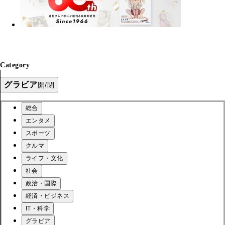
Category
グラビア
開/閉
総合
エンタメ
スポーツ
クルマ
ライフ・文化
社会
政治・国際
経済・ビジネス
IT・科学
グラビア