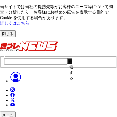
当サイトでは当社の提携先等がお客様のニーズ等について調
査・分析したり、お客様にお勧めの広告を表⽰する⽬的で
Cookie を使⽤する場合があります。
詳しくはこちら
閉じる
検
索
す
る
メニュ