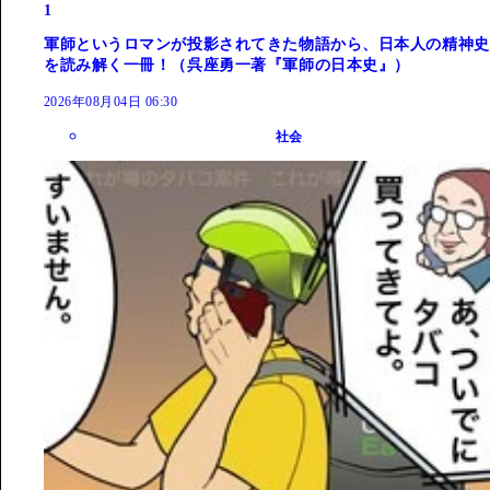
1
軍師というロマンが投影されてきた物語から、日本人の精神史
を読み解く一冊！（呉座勇一著『軍師の日本史』）
2026年08月04日 06:30
社会