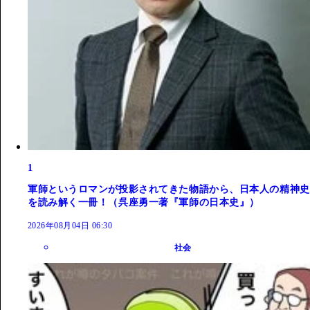
1
軍師というロマンが投影されてきた物語から、日本人の精神史
を読み解く一冊！（呉座勇一著『軍師の日本史』）
2026年08月04日 06:30
社会