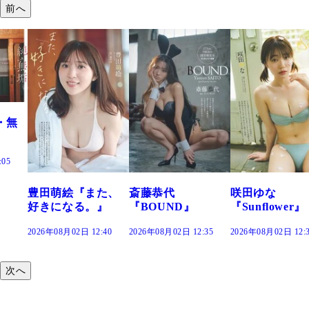
前へ
た、
斎藤恭代
咲田ゆな
藤水咲桜『花
』
『BOUND』
『Sunflower』
だまり』
:40
2026年08月02日 12:35
2026年08月02日 12:30
2026年08月02日 12:
次へ