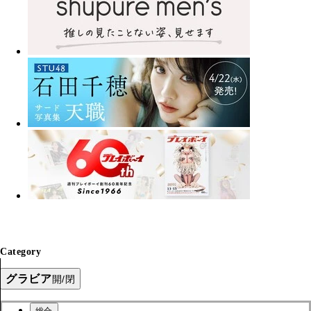
Category
グラビア
開/閉
総合