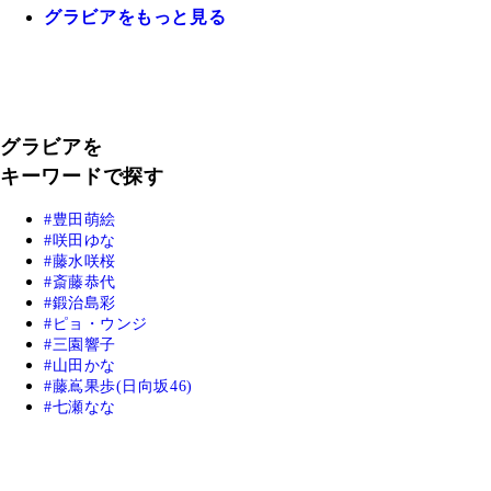
グラビアをもっと見る
グラビアを
キーワードで探す
豊田萌絵
咲田ゆな
藤水咲桜
斎藤恭代
鍛治島彩
ピョ・ウンジ
三園響子
山田かな
藤嶌果歩(日向坂46)
七瀬なな