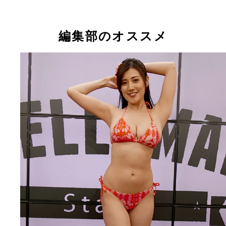
片岡未優
片岡未優
片岡未優
紫月なな
紫月なな
紫月なな
宮越虹海
宮越虹海
宮越虹海
編集部のオススメ