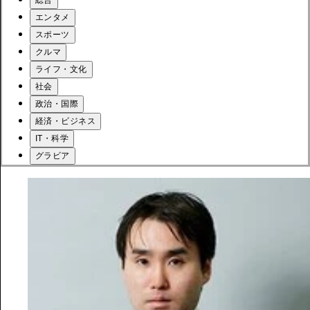
エンタメ
スポーツ
クルマ
ライフ・文化
社会
政治・国際
経済・ビジネス
IT・科学
グラビア