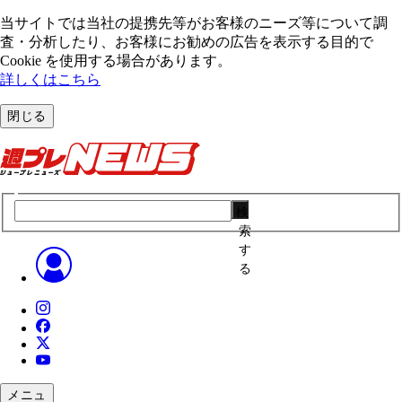
当サイトでは当社の提携先等がお客様のニーズ等について調
査・分析したり、お客様にお勧めの広告を表⽰する⽬的で
Cookie を使⽤する場合があります。
詳しくはこちら
閉じる
検
索
す
る
メニュ