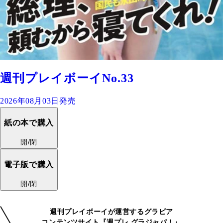
週刊プレイボーイNo.33
2026年08月03日発売
紙の本で購入
開/閉
電子版で購入
開/閉
週刊プレイボーイが運営するグラビア
コンテンツサイト『週プレ グラジャパ！』