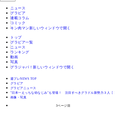
ニュース
グラビア
連載コラム
コミック
キン肉マン
新しいウィンドウで開く
トップ
グラビア一覧
ニュース
ランキング
動画
写真
グラジャパ！
新しいウィンドウで開く
週プレNEWS TOP
グラビア
グラビアニュース
"日本一えっちな幼なじみ"も登場！ 注目すべきグラドル新勢力３人【
画像・写真
3ページ目