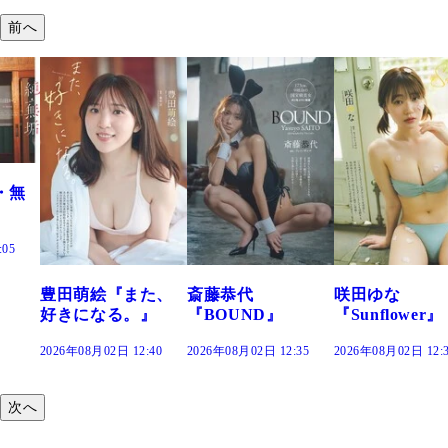
前へ
た、
斎藤恭代
咲田ゆな
藤水咲桜『花
』
『BOUND』
『Sunflower』
だまり』
:40
2026年08月02日 12:35
2026年08月02日 12:30
2026年08月02日 12:
次へ