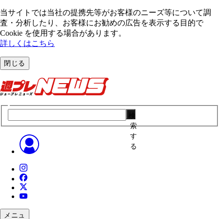
当サイトでは当社の提携先等がお客様のニーズ等について調
査・分析したり、お客様にお勧めの広告を表⽰する⽬的で
Cookie を使⽤する場合があります。
詳しくはこちら
閉じる
検
索
す
る
メニュ