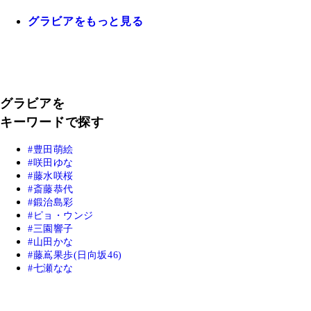
グラビアをもっと見る
グラビアを
キーワードで探す
豊田萌絵
咲田ゆな
藤水咲桜
斎藤恭代
鍛治島彩
ピョ・ウンジ
三園響子
山田かな
藤嶌果歩(日向坂46)
七瀬なな