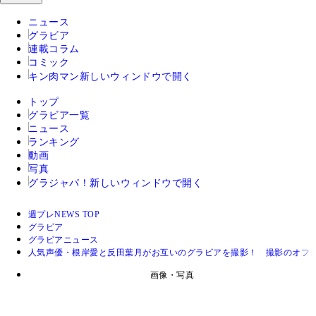
ニュース
グラビア
連載コラム
コミック
キン肉マン
新しいウィンドウで開く
トップ
グラビア一覧
ニュース
ランキング
動画
写真
グラジャパ！
新しいウィンドウで開く
週プレNEWS TOP
グラビア
グラビアニュース
人気声優・根岸愛と反田葉月がお互いのグラビアを撮影！ 撮影のオフシ
画像・写真