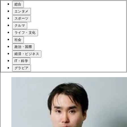
総合
エンタメ
スポーツ
クルマ
ライフ・文化
社会
政治・国際
経済・ビジネス
IT・科学
グラビア