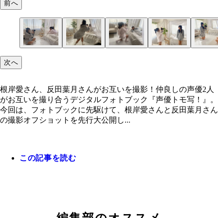
前へ
次へ
根岸愛・反田葉月
根岸愛・反田葉月
根岸愛・反田葉月
根岸愛・反田葉月
根岸愛・反田葉月
根岸愛・反田葉月
根岸愛・反田葉月
根岸愛・反田葉月
根岸愛・反田葉月
根岸愛・反田葉月
根岸愛・反田葉月
根岸愛さん、反田葉月さんがお互いを撮影！仲良しの声優2人
がお互いを撮り合うデジタルフォトブック『声優トモ写！』。
今回は、フォトブックに先駆けて、根岸愛さんと反田葉月さん
の撮影オフショットを先行大公開し...
この記事を読む