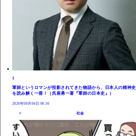
1
軍師というロマンが投影されてきた物語から、日本人の精神史
を読み解く一冊！（呉座勇一著『軍師の日本史』）
2026年08月04日 06:30
社会