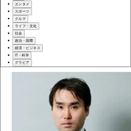
エンタメ
スポーツ
クルマ
ライフ・文化
社会
政治・国際
経済・ビジネス
IT・科学
グラビア