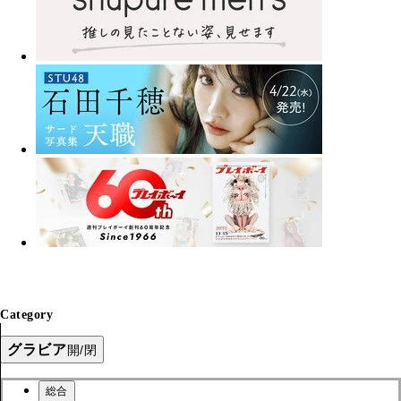
Category
グラビア
開/閉
総合