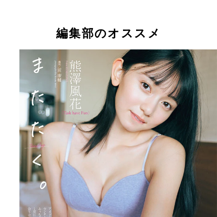
花
編集部のオススメ
【デジタル限定】熊澤風花写真集『またたく。』 (
熊澤風花デジタル写真集『またたく。』 撮影／前
康輔／週刊プレイボーイ
輔 価格／1100円（税込）