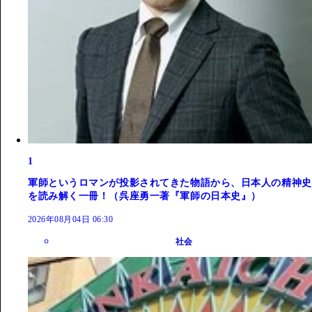
1
軍師というロマンが投影されてきた物語から、日本人の精神史
を読み解く一冊！（呉座勇一著『軍師の日本史』）
2026年08月04日 06:30
社会