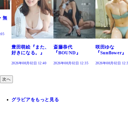
た、
斎藤恭代
咲田ゆな
藤水咲桜『花
』
『BOUND』
『Sunflower』
だまり』
:40
2026年08月02日 12:35
2026年08月02日 12:30
2026年08月02日 12:
次へ
グラビアをもっと見る