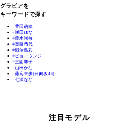
グラビアを
キーワードで探す
豊田萌絵
咲田ゆな
藤水咲桜
斎藤恭代
鍛治島彩
ピョ・ウンジ
三園響子
山田かな
藤嶌果歩(日向坂46)
七瀬なな
注目モデル