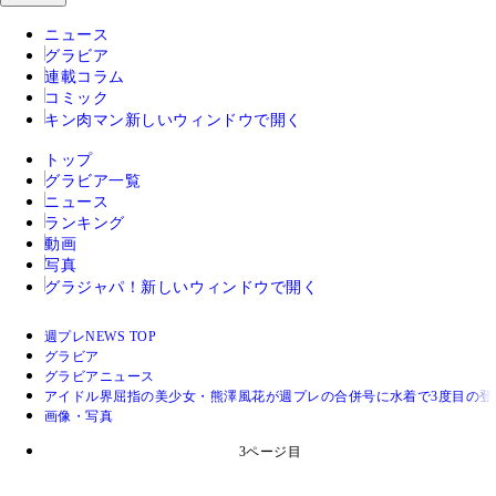
ニュース
グラビア
連載コラム
コミック
キン肉マン
新しいウィンドウで開く
トップ
グラビア一覧
ニュース
ランキング
動画
写真
グラジャパ！
新しいウィンドウで開く
週プレNEWS TOP
グラビア
グラビアニュース
アイドル界屈指の美少女・熊澤風花が週プレの合併号に水着で3度目の登
画像・写真
3ページ目