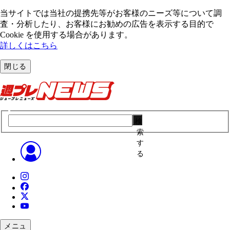
当サイトでは当社の提携先等がお客様のニーズ等について調
査・分析したり、お客様にお勧めの広告を表⽰する⽬的で
Cookie を使⽤する場合があります。
詳しくはこちら
閉じる
検
索
す
る
メニュ