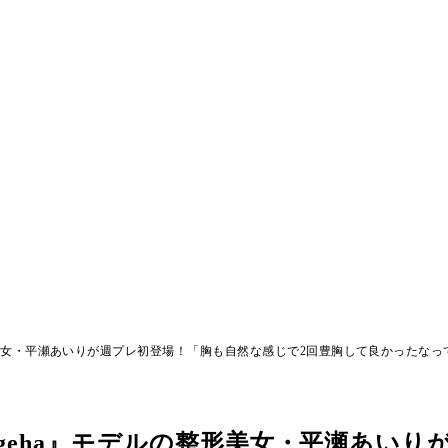
デルの整形美女・平瀬あいりが週プレ初登場！「胸も自然な感じで2回豊胸して良かったな
『姉ageha』モデルの整形美女・平瀬あい