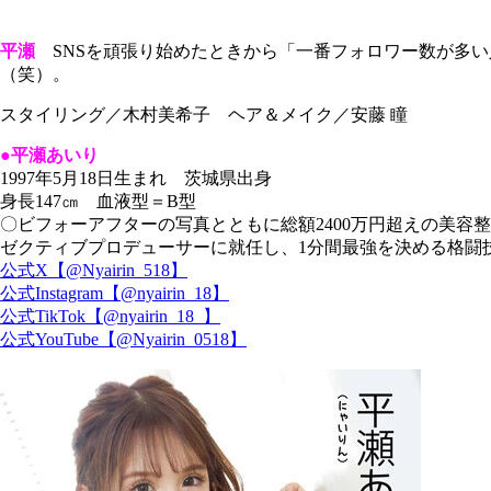
平瀬
SNSを頑張り始めたときから「一番フォロワー数が多い
（笑）。
スタイリング／木村美希子 ヘア＆メイク／安藤 瞳
●平瀬あいり
1997年5月18日生まれ 茨城県出身
身長147㎝ 血液型＝B型
〇ビフォーアフターの写真とともに総額2400万円超えの美容整
ゼクティブプロデューサーに就任し、1分間最強を決める格闘技の大
公式X【@Nyairin_518】
公式Instagram【@nyairin_18】
公式TikTok【@nyairin_18_】
公式YouTube【@Nyairin_0518】