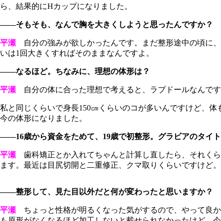
ら、結果的にHカップになりました。
――そもそも、なんで胸を大きくしようと思ったんですか？
平瀬
自分の強みが欲しかったんです。まだ整形途中の頃に、
いは1回大きくすればそのままなんですよ。
――なるほど。ちなみに、理想の体形は？
平瀬
自分の体に合った理想で考えると、ラブドールなんです
私と同じくらいで身長150㎝くらいのコが多いんですけど、
今の体形になりました。
――16歳から資金をためて、19歳で初整形。グラビアのタイト
平瀬
歯科矯正とか入れてちゃんと計算し直したら、それくらい
ます。最近は目尻切開と二重修正、クマ取りくらいですけど。
――整形して、見た目以外だと何が変わったと思いますか？
平瀬
ちょっと性格が明るくなった気がするので、やって良かっ
も原形がなくなるほど加工しないと載せられなかったけど、今