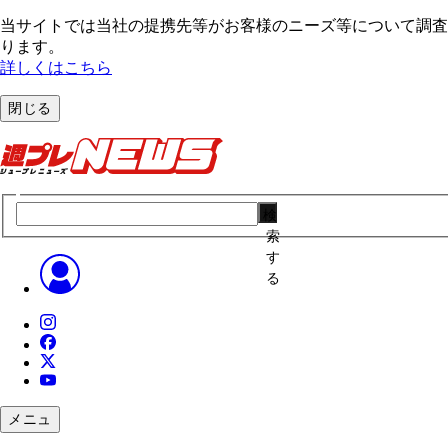
当サイトでは当社の提携先等がお客様のニーズ等について調査・
ります。
詳しくはこちら
閉じる
検
索
す
る
メニュ