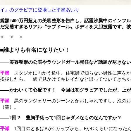
イ』のグラビアに登場した平瀬あいり
総額2400万円超えの美容整形を告白し、話題沸騰中のインフ
だ完璧すぎるリアル〝ラブドール〟ボディを大胆披露です。彼女が
＊ ＊ ＊
■誰よりも有名になりたい！
――美容整形の公表やラウンドガール就任など話題が尽きない
平瀬
スタジオに向かう途中、住宅街で知らない男性に声をか
挨拶したら、「駅で見かけてキレイだなと思ってついてきちゃ
――かわいくて心配です！ 今回は初グラビアでしたが、上が
平瀬
黒のランジェリーのシーンとかおしゃれですし、泡のお
（笑）。
――2回？ 豊胸手術って1回じゃダメなものなんですか？
平瀬
1回目のときはBかCカップから、FかGくらいになった