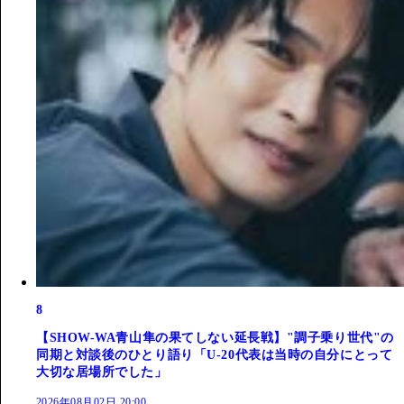
8
【SHOW-WA青山隼の果てしない延長戦】"調子乗り世代"の
同期と対談後のひとり語り「U-20代表は当時の自分にとって
大切な居場所でした」
2026年08月02日 20:00