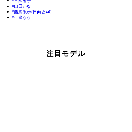
三園響子
山田かな
藤嶌果歩(日向坂46)
七瀬なな
注目モデル