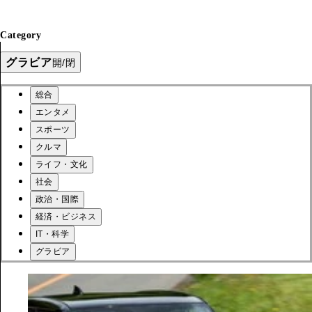
Category
グラビア
開/閉
総合
エンタメ
スポーツ
クルマ
ライフ・文化
社会
政治・国際
経済・ビジネス
IT・科学
グラビア