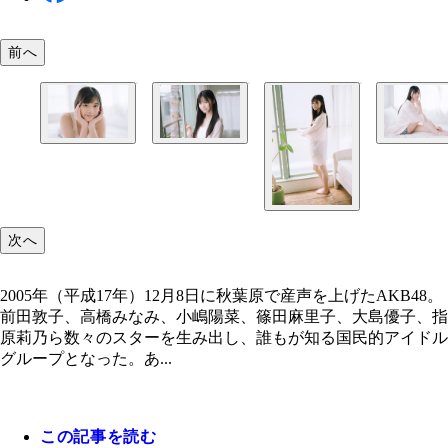
前へ
畠山希美
畠山希美
畠山希美
次へ
2005年（平成17年）12月8日に秋葉原で産声を上げたAKB48。
前田敦子、高橋みなみ、小嶋陽菜、篠田麻里子、大島優子、指
原莉乃ら数々のスターを生み出し、誰もが知る国民的アイドル
グループとなった。あ...
この記事を読む