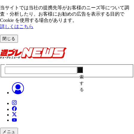
当サイトでは当社の提携先等がお客様のニーズ等について調
査・分析したり、お客様にお勧めの広告を表⽰する⽬的で
Cookie を使⽤する場合があります。
詳しくはこちら
閉じる
検
索
す
る
メニュ