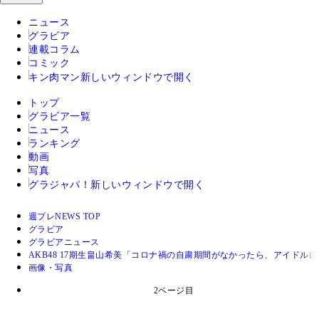
ニュース
グラビア
連載コラム
コミック
キン肉マン
新しいウィンドウで開く
トップ
グラビア一覧
ニュース
ランキング
動画
写真
グラジャパ！
新しいウィンドウで開く
週プレNEWS TOP
グラビア
グラビアニュース
AKB48 17期生畠山希美「コロナ禍の自粛期間がなかったら、アイドル
画像・写真
2ページ目