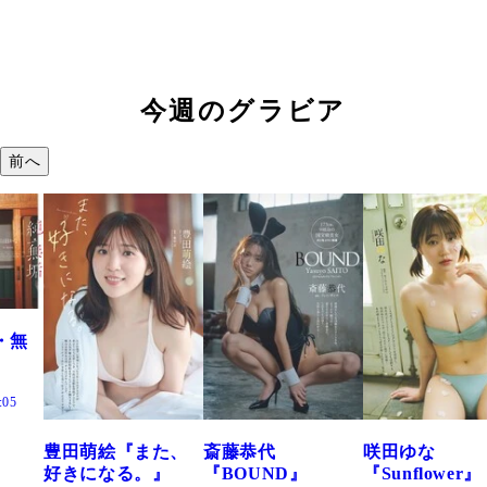
今週のグラビア
前へ
た、
斎藤恭代
咲田ゆな
藤水咲桜『花
』
『BOUND』
『Sunflower』
だまり』