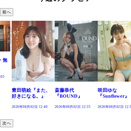
前へ
た、
斎藤恭代
咲田ゆな
藤水咲桜『花
』
『BOUND』
『Sunflower』
だまり』
:40
2026年08月02日 12:35
2026年08月02日 12:30
2026年08月02日 12:
次へ