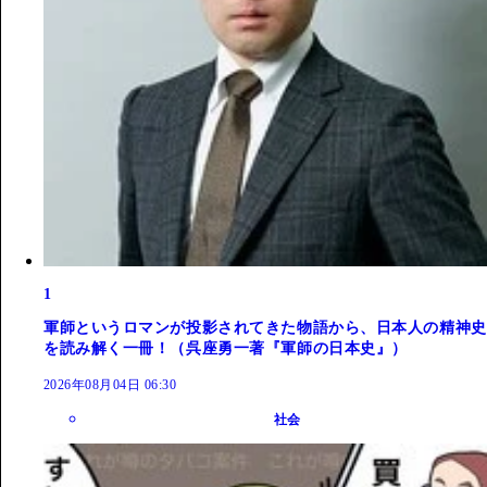
1
軍師というロマンが投影されてきた物語から、日本人の精神史
を読み解く一冊！（呉座勇一著『軍師の日本史』）
2026年08月04日 06:30
社会