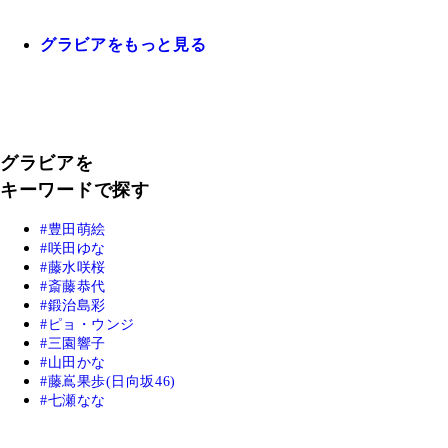
グラビアをもっと見る
グラビアを
キーワードで探す
豊田萌絵
咲田ゆな
藤水咲桜
斎藤恭代
鍛治島彩
ピョ・ウンジ
三園響子
山田かな
藤嶌果歩(日向坂46)
七瀬なな