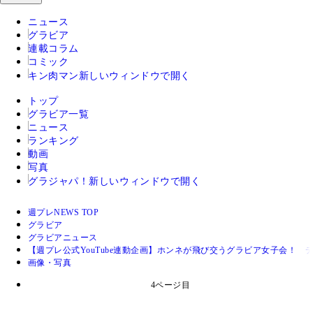
ニュース
グラビア
連載コラム
コミック
キン肉マン
新しいウィンドウで開く
トップ
グラビア一覧
ニュース
ランキング
動画
写真
グラジャパ！
新しいウィンドウで開く
週プレNEWS TOP
グラビア
グラビアニュース
【週プレ公式YouTube連動企画】ホンネが飛び交うグラビア女子会！
画像・写真
4ページ目