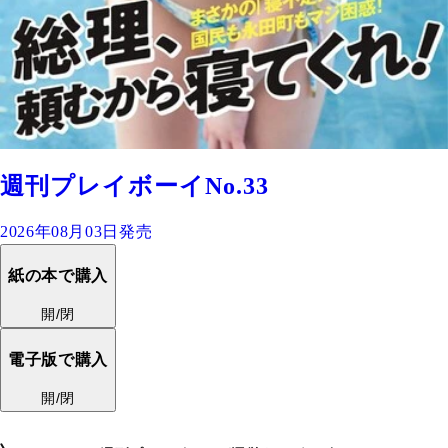
週刊プレイボーイNo.33
2026年08月03日発売
紙の本で購入
開/閉
電子版で購入
開/閉