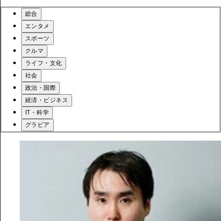
総合
エンタメ
スポーツ
クルマ
ライフ・文化
社会
政治・国際
経済・ビジネス
IT・科学
グラビア