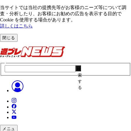
当サイトでは当社の提携先等がお客様のニーズ等について調
査・分析したり、お客様にお勧めの広告を表⽰する⽬的で
Cookie を使⽤する場合があります。
詳しくはこちら
閉じる
検
索
す
る
メニュ