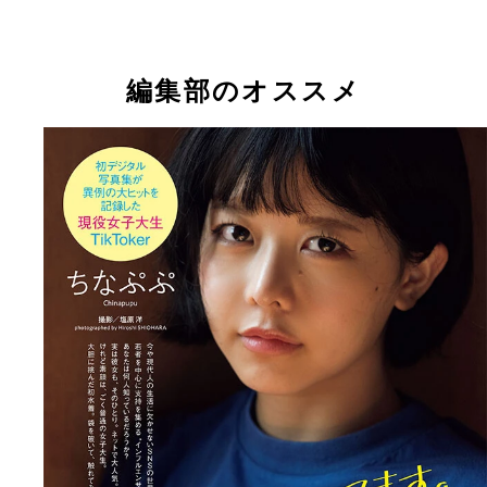
／西條彰仁 価格／1980円（税込）
ちなぷぷ
ときちゃん
編集部のオススメ
ちなぷぷデジタル写真集『女子大生最後の夏休み』
まいきちデジタル写真集『眠れない夢』 撮影／カ
影／塩原 洋 価格／1100円（税込）
リョウマ 価格／1100円（税込）