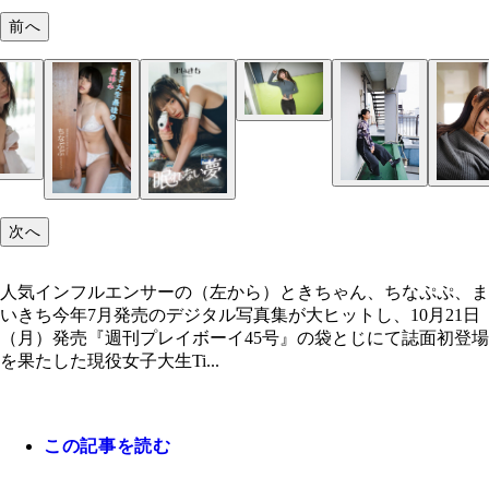
前へ
まいきち
週プレ公式TikTokにて3人の初コラボ動画が公開中
人気インフルエンサーの（左から）ときちゃん、ち
ぷ、まいきち
次へ
人気インフルエンサーの（左から）ときちゃん、ちなぷぷ、ま
いきち今年7月発売のデジタル写真集が大ヒットし、10月21日
（月）発売『週刊プレイボーイ45号』の袋とじにて誌面初登場
を果たした現役女子大生Ti...
この記事を読む
ときちゃんデジタル写真集『ビニ本ときちゃん』 