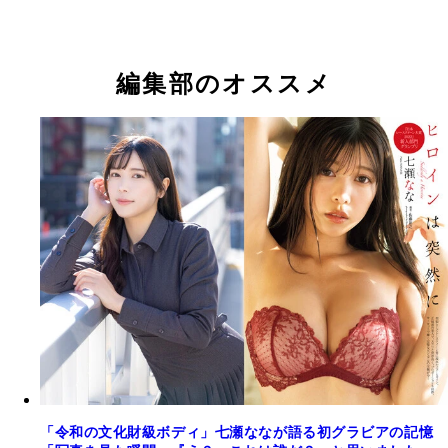
り
七瀬なな
七瀬なな
七瀬なな
七瀬なな
編集部のオススメ
『【週プレ プラス！】アザーカット集Adventure～
『【週プレ プラス！】アザーカット集 Adventure
Prologue～』（撮影／熊谷貫）より
prologue～』 七瀬なな 撮影／熊谷貫 価格／1100円
込） 2024年末、レースクイーンとしての活動に終
うち、夢だった女優の道へと歩み出した七瀬ななを
日の宮古島、透き通る海や夜のプールで撮り下ろし
ラキラの笑顔と、文化財級の超絶スタイルがたまら
い。新たな世界へ羽ばたく七瀬ななの冒険が、今始
る。
「令和の文化財級ボディ」七瀬ななが語る初グラビアの記憶