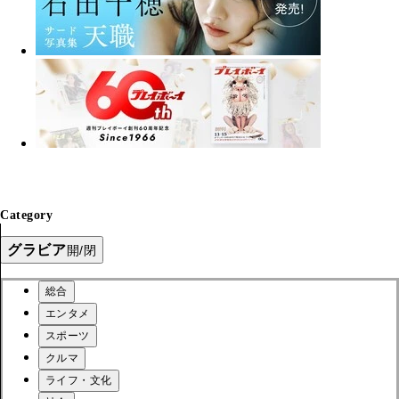
Category
グラビア
開/閉
総合
エンタメ
スポーツ
クルマ
ライフ・文化