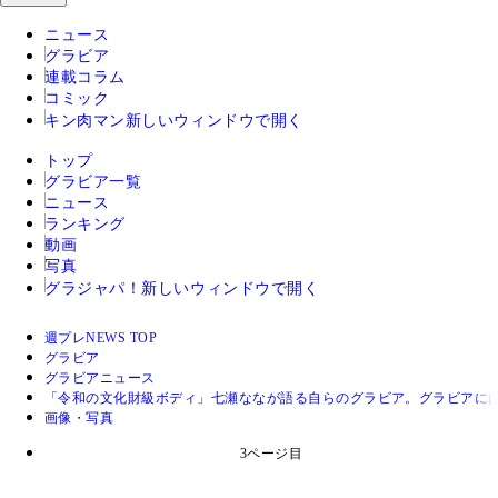
ニュース
グラビア
連載コラム
コミック
キン肉マン
新しいウィンドウで開く
トップ
グラビア一覧
ニュース
ランキング
動画
写真
グラジャパ！
新しいウィンドウで開く
週プレNEWS TOP
グラビア
グラビアニュース
「令和の文化財級ボディ」七瀬ななが語る自らのグラビア。グラビアには"
画像・写真
3ページ目