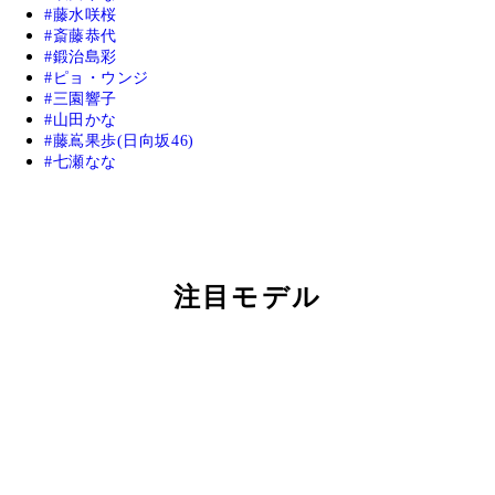
藤水咲桜
斎藤恭代
鍛治島彩
ピョ・ウンジ
三園響子
山田かな
藤嶌果歩(日向坂46)
七瀬なな
注目モデル