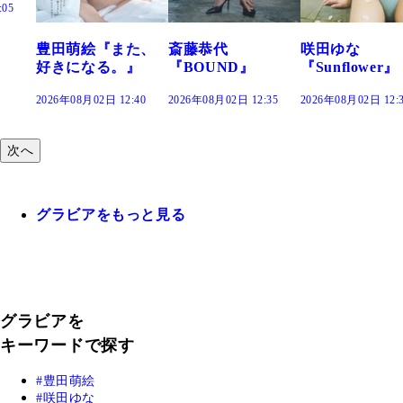
た、
斎藤恭代
咲田ゆな
藤水咲桜『花
』
『BOUND』
『Sunflower』
だまり』
:40
2026年08月02日 12:35
2026年08月02日 12:30
2026年08月02日 12:
次へ
グラビアをもっと見る
グラビアを
キーワードで探す
豊田萌絵
咲田ゆな