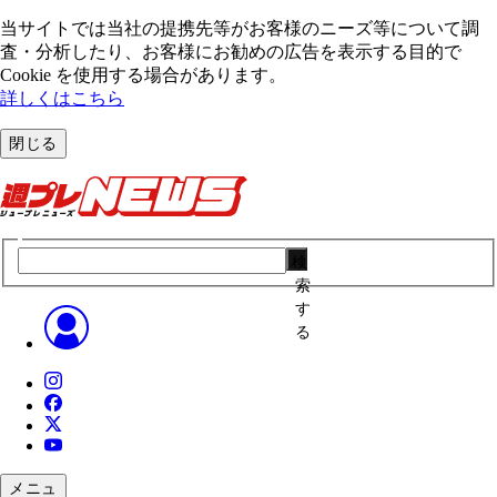
当サイトでは当社の提携先等がお客様のニーズ等について調
査・分析したり、お客様にお勧めの広告を表⽰する⽬的で
Cookie を使⽤する場合があります。
詳しくはこちら
閉じる
検
索
す
る
メニュ