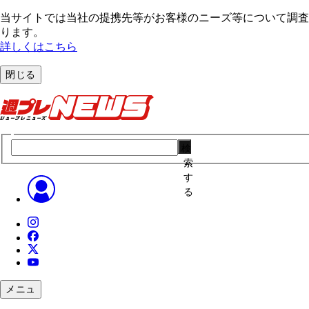
当サイトでは当社の提携先等がお客様のニーズ等について調査・
ります。
詳しくはこちら
閉じる
検
索
す
る
メニュ