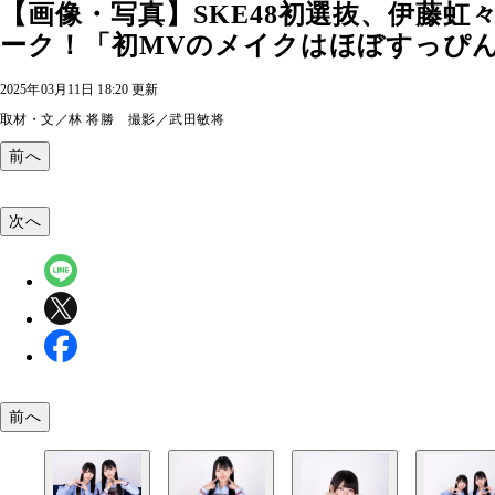
【画像・写真】SKE48初選抜、伊藤虹々美
ーク！「初MVのメイクはほぼすっぴ
2025年03月11日 18:20 更新
取材・文／林 将勝 撮影／武田敏将
前へ
次へ
前へ