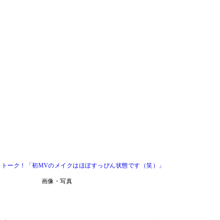
zack』トーク！「初MVのメイクはほぼすっぴん状態です（笑）」
画像・写真