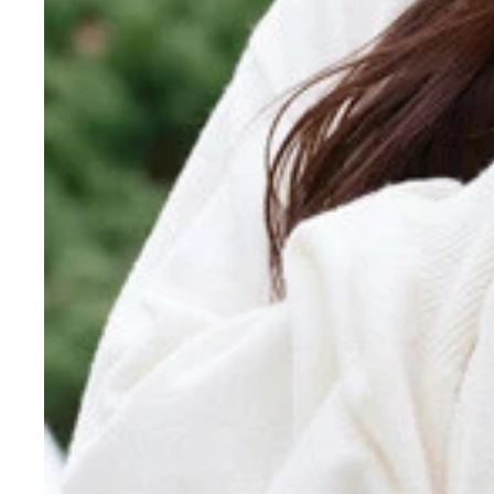
12期生の河村優愛
12期生の河村優愛
12期生の伊藤虹々美