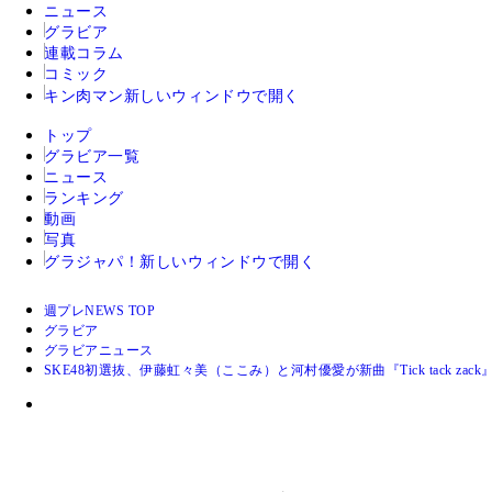
ニュース
グラビア
連載コラム
コミック
キン肉マン
新しいウィンドウで開く
トップ
グラビア一覧
ニュース
ランキング
動画
写真
グラジャパ！
新しいウィンドウで開く
週プレNEWS TOP
グラビア
グラビアニュース
SKE48初選抜、伊藤虹々美（ここみ）と河村優愛が新曲『Tick tack 