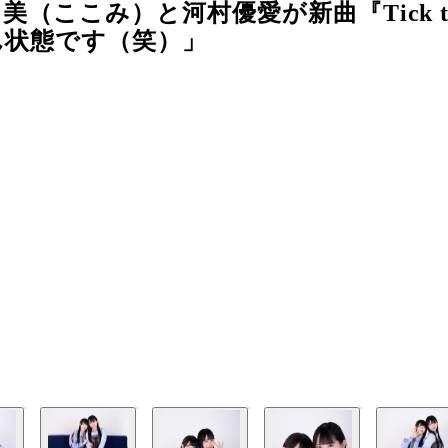
（ここみ）と河村優愛が新曲『Tick tac
ん状態です（笑）」