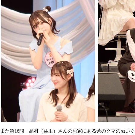
また第16問「髙村（栞里）さんのお家にある紫のクマのぬい