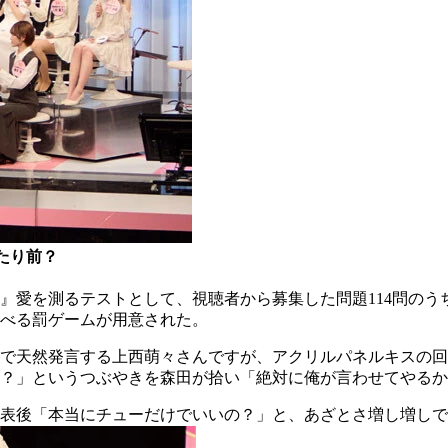
たり前？
を測るテストとして、視聴者から募集した問題114問のうち20
べる罰ゲームが用意された。
組で天然発言する上西萌々さんですが、アクリルパネルキスの
？」というつぶやきを森田が拾い「絶対に俺が言わせてやるか
表後「本当にチューだけでいいの？」と、あざとさ増し増しで