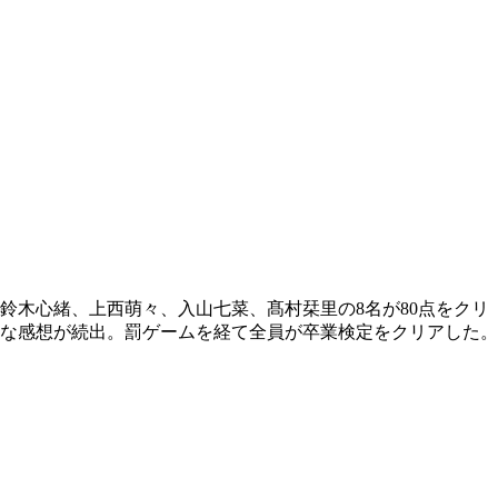
鈴木心緒、上西萌々、入山七菜、髙村栞里の8名が80点をクリ
な感想が続出。罰ゲームを経て全員が卒業検定をクリアした。