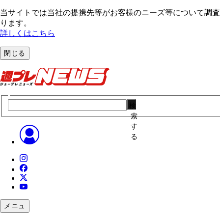
当サイトでは当社の提携先等がお客様のニーズ等について調査・
ります。
詳しくはこちら
閉じる
検
索
す
る
メニュ