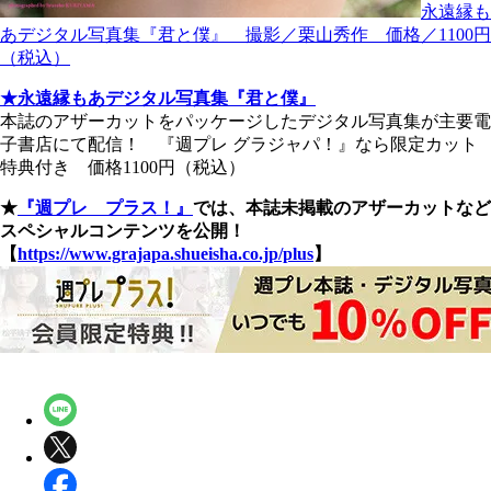
永遠縁も
あデジタル写真集『君と僕』 撮影／栗山秀作 価格／1100円
（税込）
★永遠縁もあデジタル写真集『君と僕』
本誌のアザーカットをパッケージしたデジタル写真集が主要電
子書店にて配信！ 『週プレ グラジャパ！』なら限定カット
特典付き 価格1100円（税込）
★
『週プレ プラス！』
では、本誌未掲載のアザーカットなど
スペシャルコンテンツを公開！
【
https://www.grajapa.shueisha.co.jp/plus
】