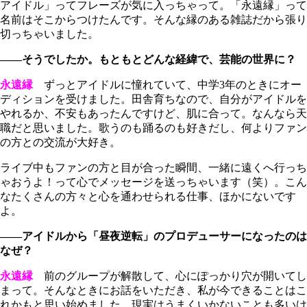
アイドル」ってフレーズが気に入っちゃって。「永遠縁」って
名前はそこからつけたんです。そんな縁のある雑誌だから張り
切っちゃいました。
――そうでしたか。もともとどんな経緯で、芸能の世界に？
永遠縁
ずっとアイドルに憧れていて、中学3年のときにオー
ディションを受けました。田舎育ちなので、自分がアイドルを
やれるか、不安もあったんですけど、肌に合って。なんなら天
職だと思いました。歌うのも踊るのも好きだし、何よりファン
の方との交流が大好き。
ライブ中もファンの方と目が合った瞬間、一緒に遠くへ行っち
ゃおうよ！って心でメッセージを送っちゃいます（笑）。こん
なたくさんの方々と心を通わせられる仕事、ほかにないです
よ。
――アイドルから「昼夜逆転」のプロデューサーになったのは
なぜ？
永遠縁
前のグループが解散して、心にぽっかり穴が開いてし
まって。そんなときにお話をいただき、私が今できることはこ
れかもと思い始めました。現実はうまくいかないことも多いけ