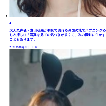
4
大人気声優・豊田萌絵が初めて訪れる異国の地でハプニングめ
じろ押し!?「写真を見ての気づきが多くて、次の撮影に生かす
こともあります」
2026年08月02日 13:00