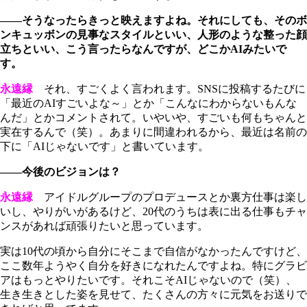
――そうなったらきっと映えますよね。それにしても、そのボ
ンキュッボンの見事なスタイルといい、人形のような整った顔
立ちといい、こう言ったらなんですが、どこかAIみたいで
す。
永遠縁
それ、すごくよく言われます。SNSに投稿するたびに
「最近のAIすごいよな～」とか「こんなにわからないもんな
んだ」とかコメントされて。いやいや、すごいも何もちゃんと
実在するんで（笑）。あまりに間違われるから、最近は名前の
下に「AIじゃないです」と書いています。
――今後のビジョンは？
永遠縁
アイドルグループのプロデュースとか裏方仕事は楽し
いし、やりがいがあるけど、20代のうちは表に出る仕事もチャ
ンスがあれば頑張りたいと思っています。
実は10代の頃から自分にそこまで自信がなかったんですけど、
ここ数年ようやく自分を好きになれたんですよね。特にグラビ
アはもっとやりたいです。それこそAIじゃないので（笑）、
生き生きとした姿を見せて、たくさんの方々に元気をお送りで