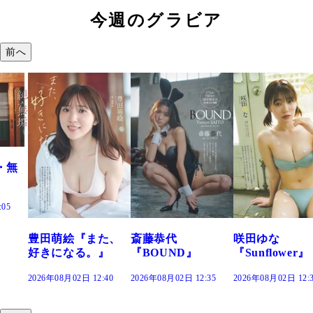
今週のグラビア
前へ
た、
斎藤恭代
咲田ゆな
藤水咲桜『花
』
『BOUND』
『Sunflower』
だまり』
:40
2026年08月02日 12:35
2026年08月02日 12:30
2026年08月02日 12