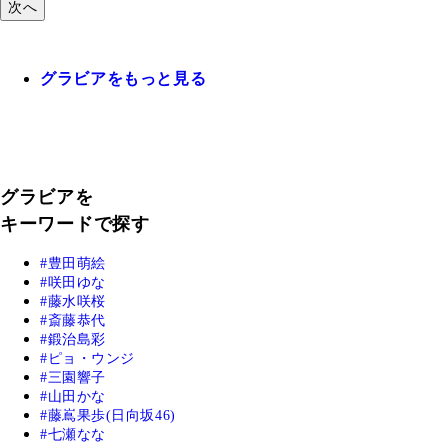
次へ
グラビアをもっと見る
グラビアを
キーワードで探す
豊田萌絵
咲田ゆな
藤水咲桜
斎藤恭代
鍛治島彩
ピョ・ウンジ
三園響子
山田かな
藤嶌果歩(日向坂46)
七瀬なな