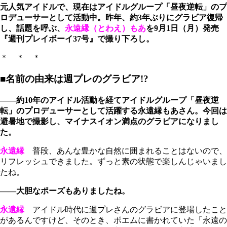
元人気アイドルで、現在はアイドルグループ「昼夜逆転」のプ
ロデューサーとして活動中。昨年、約3年ぶりにグラビア復帰
し、話題を呼ぶ、
永遠縁（とわえ）もあ
を9月1日（月）発売
『週刊プレイボーイ37号』で撮り下ろし。
＊ ＊ ＊
■名前の由来は週プレのグラビア!?
――約10年のアイドル活動を経てアイドルグループ「昼夜逆
転」のプロデューサーとして活躍する永遠縁もあさん。今回は
避暑地で撮影し、マイナスイオン満点のグラビアになりまし
た。
永遠縁
普段、あんな豊かな自然に囲まれることはないので、
リフレッシュできました。ずっと素の状態で楽しんじゃいまし
たね。
――大胆なポーズもありましたね。
永遠縁
アイドル時代に週プレさんのグラビアに登場したこと
があるんですけど、そのとき、ポエムに書かれていた「永遠の