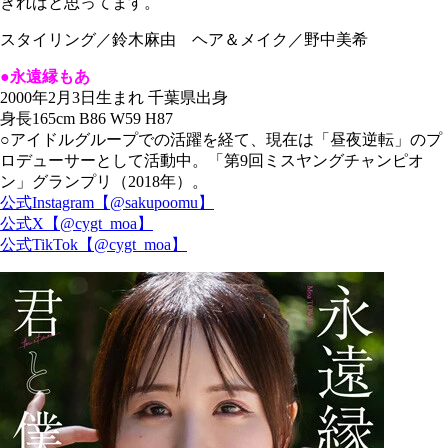
きればと思ってます。
スタイリング／鈴木麻由 ヘア＆メイク／野中美希
●永遠縁もあ
2000年2月3日生まれ 千葉県出身
身長165cm B86 W59 H87
○アイドルグループでの活躍を経て、現在は「昼夜逆転」のプ
ロデューサーとして活動中。「第9回ミスヤングチャンピオ
ン」グランプリ（2018年）。
公式Instagram【@sakupoomu】
公式X【@cygt_moa】
公式TikTok【@cygt_moa】