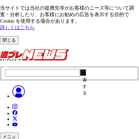
当サイトでは当社の提携先等がお客様のニーズ等について調
査・分析したり、お客様にお勧めの広告を表⽰する⽬的で
Cookie を使⽤する場合があります。
詳しくはこちら
閉じる
検
索
す
る
メニュ