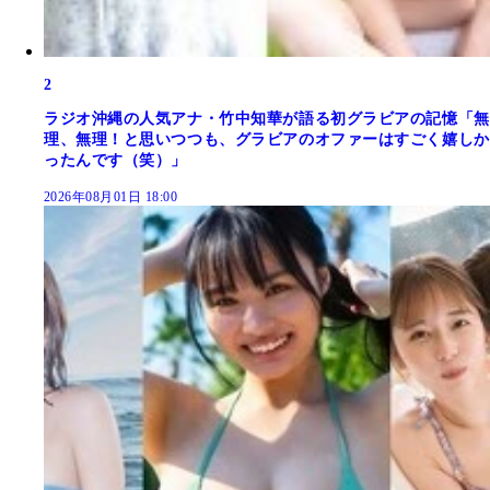
2
ラジオ沖縄の人気アナ・竹中知華が語る初グラビアの記憶「無
理、無理！と思いつつも、グラビアのオファーはすごく嬉しか
ったんです（笑）」
2026年08月01日 18:00