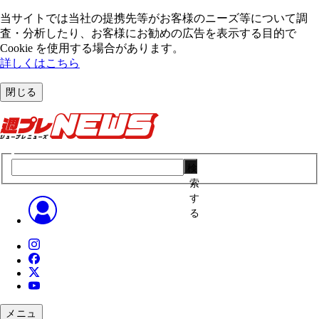
当サイトでは当社の提携先等がお客様のニーズ等について調
査・分析したり、お客様にお勧めの広告を表⽰する⽬的で
Cookie を使⽤する場合があります。
詳しくはこちら
閉じる
検
索
す
る
メニュ