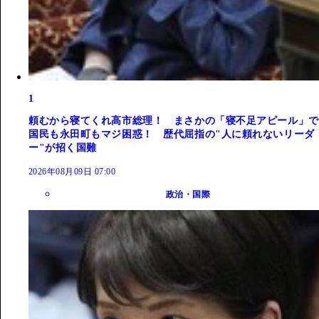
1
頼むから寝てくれ高市総理！ まさかの「寝不足アピール」で
国民も永田町もマジ困惑！ 歴代屈指の"人に頼れないリーダ
ー"が招く国難
2026年08月09日 07:00
政治・国際