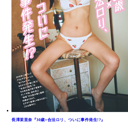
長澤茉里奈『30歳×合法ロリ、ついに事件発生!?』