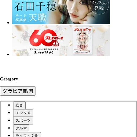
Category
グラビア
開/閉
総合
エンタメ
スポーツ
クルマ
ライフ・文化