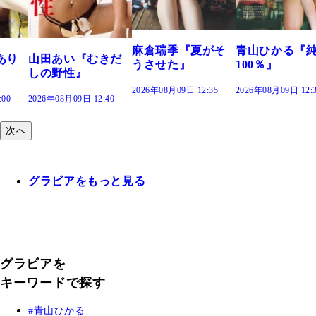
で。』
2026年08月09日 12:
麻倉瑞季『夏がそ
青山ひかる『純度
きだ
うさせた』
100％』
2026年08月09日 12:35
2026年08月09日 12:30
:40
次へ
グラビアをもっと見る
グラビアを
キーワードで探す
青山ひかる