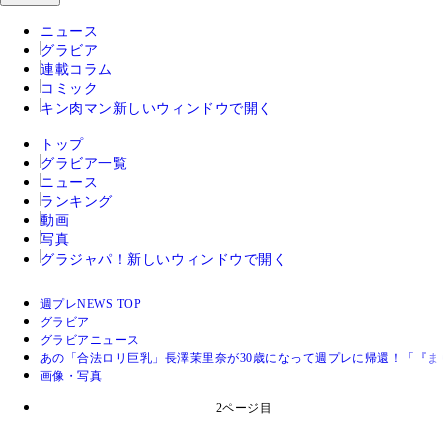
ニュース
グラビア
連載コラム
コミック
キン肉マン
新しいウィンドウで開く
トップ
グラビア一覧
ニュース
ランキング
動画
写真
グラジャパ！
新しいウィンドウで開く
週プレNEWS TOP
グラビア
グラビアニュース
あの「合法ロリ巨乳」長澤茉里奈が30歳になって週プレに帰還！「『ま
画像・写真
2ページ目